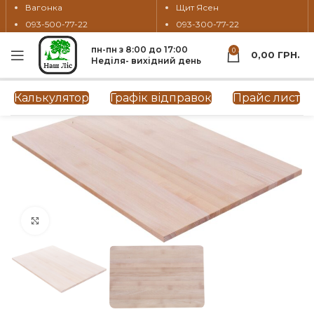
Вагонка
Щит Ясен
093-500-77-22
093-300-77-22
пн-пн з 8:00 до 17:00
0
0,00
ГРН.
Неділя- вихідний день
Калькулятор
Графік відправок
Прайс лист
Натисніть, щоб збільшити