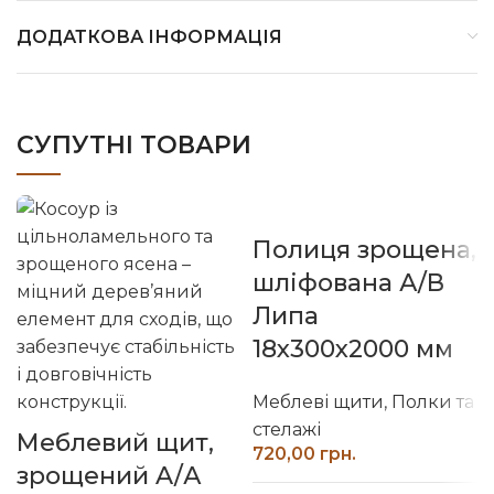
ДОДАТКОВА ІНФОРМАЦІЯ
СУПУТНІ ТОВАРИ
Полиця зрощена,
шліфована А/В
Липа
18х300х2000 мм
Меблеві щити
,
Полки та
стелажі
Меблевий щит,
грн.
зрощений A/А