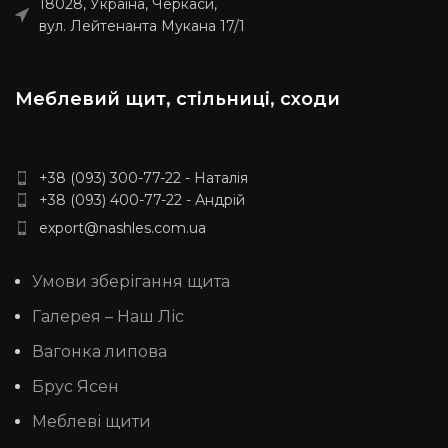
18028, Україна, Черкаси,
мм. Виробляємо вироби з
вул. Лейтенанта Мукана 17/1
ясена за індивідуальними
розмірами, уточнюйте у
менеджера. Доставка: 20%
передоплати та за умовами
Меблевий щит, стільниці, сходи
перевізника. (НП, SAT, Delivery,
Meest Express)
+38 (093) 300-77-22 - Наталія
+38 (093) 400-77-22 - Андрій
export@nashles.com.ua
Умови зберігання щита
Галерея – Наш Ліс
Вагонка липова
Брус Ясен
Меблеві щити