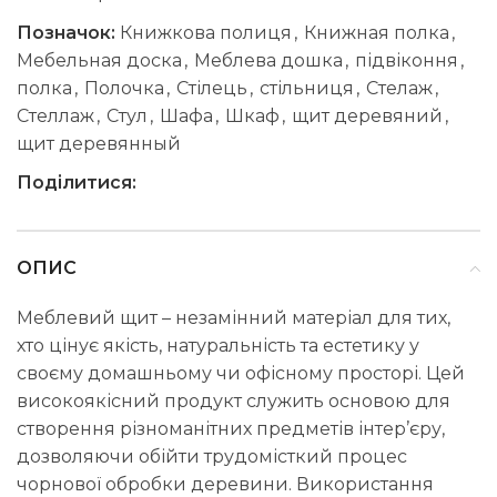
Позначок:
Книжкова полиця
,
Книжная полка
,
Мебельная доска
,
Меблева дошка
,
підвіконня
,
полка
,
Полочка
,
Стілець
,
стільниця
,
Стелаж
,
Стеллаж
,
Стул
,
Шафа
,
Шкаф
,
щит деревяний
,
щит деревянный
Поділитися:
ОПИС
Меблевий щит – незамінний матеріал для тих,
хто цінує якість, натуральність та естетику у
своєму домашньому чи офісному просторі. Цей
високоякісний продукт служить основою для
створення різноманітних предметів інтер’єру,
дозволяючи обійти трудомісткий процес
чорнової обробки деревини. Використання