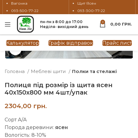
Вагонка
Щит Ясен
093-500-77-22
093-300-77-22
пн-пн з 8:00 до 17:00
0
0,00
ГРН.
Неділя- вихідний день
Калькулятор
Графік відправок
Прайс лист
Натисніть, щоб збільшити
Головна
Меблеві щити
Полки та стелажі
Полиця під розмір із щита ясен
40х150х800 мм 4шт/упак
грн.
Сорт А/А
Порода деревини:
ясен
Вологість: 8-10%