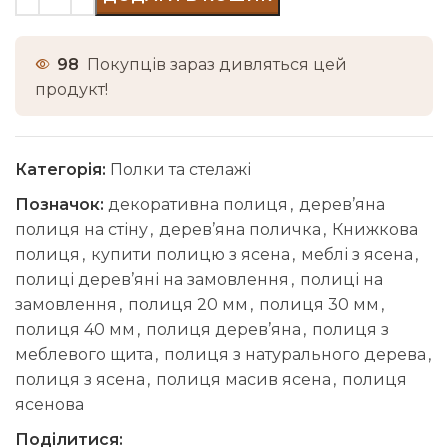
98
Покупців зараз дивляться цей
продукт!
Категорія:
Полки та стелажі
Позначок:
декоративна полиця
,
дерев’яна
полиця на стіну
,
дерев’яна поличка
,
Книжкова
полиця
,
купити полицю з ясена
,
меблі з ясена
,
полиці дерев’яні на замовлення
,
полиці на
замовлення
,
полиця 20 мм
,
полиця 30 мм
,
полиця 40 мм
,
полиця дерев’яна
,
полиця з
меблевого щита
,
полиця з натурального дерева
,
полиця з ясена
,
полиця масив ясена
,
полиця
ясенова
Поділитися: