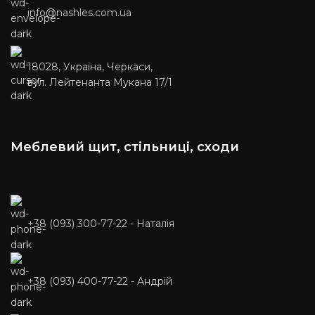
розмірами, уточнюйте у
розмірами, уточнюйте у
info@nashles.com.ua
менеджера. Доставка: 50%
менеджера. Доставка: 50%
передоплати та за умовами
передоплати та за умовами
перевізника. (НП, SAT, Delivery,
перевізника. (НП, SAT, Delivery,
Meest Express)
Meest Express)
18028, Україна, Черкаси,
вул. Лейтенанта Мукана 17/1
Меблевий щит, стільниці, сходи
+38 (093) 300-77-22 - Наталія
+38 (093) 400-77-22 - Андрій