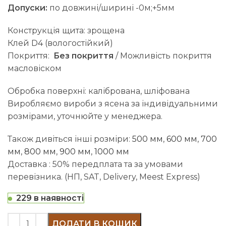
Допуски:
по довжині/ширині -0м;+5мм
Конструкція щита: зрощена
Клей D4 (вологостійкий)
Покриття:
Без покриття
/ Можливість покриття
масловіском
Обробка поверхні: калібрована, шліфована
Виробляємо вироби з ясена за індивідуальними
розмірами, уточнюйте у менеджера.
Також дивіться інші розміри:
500 мм
,
600 мм
,
700
мм
,
800 мм
,
900 мм
,
1000 мм
Доставка : 50% передплата та за умовами
перевізника. (НП, SAT, Delivery, Meest Express)
229 в наявності
ДОДАТИ В КОШИК