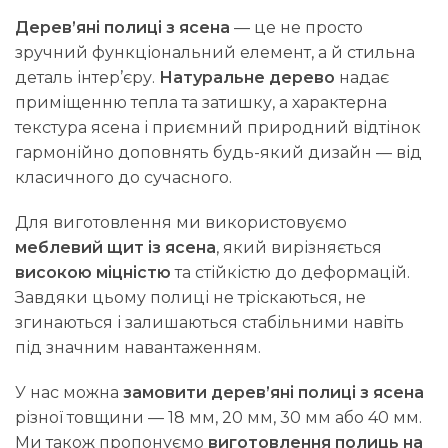
Дерев’яні полиці з ясена
— це не просто
зручний функціональний елемент, а й стильна
деталь інтер’єру.
Натуральне дерево
надає
приміщенню тепла та затишку, а характерна
текстура ясена і приємний природний відтінок
гармонійно доповнять будь-який дизайн — від
класичного до сучасного.
Для виготовлення ми використовуємо
меблевий щит із ясена
, який вирізняється
високою міцністю
та стійкістю до деформацій.
Завдяки цьому полиці не тріскаються, не
згинаються і залишаються стабільними навіть
під значним навантаженням.
У нас можна
замовити дерев’яні полиці з ясена
різної товщини — 18 мм, 20 мм, 30 мм або 40 мм.
Ми також пропонуємо
виготовлення полиць на