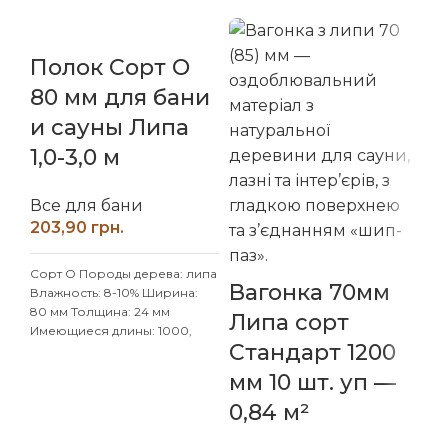
Полок Сорт О
80 мм для бани
В
и сауны Липа
Л
1,0-3,0 м
С
м
Все для бани
грн.
3
Сорт О Породы дерева: липа
Ва
Вагонка 70мм
Влажность: 8-10% Ширина:
дл
80 мм Толщина: 24 мм
Липа сорт
Имеющиеся длины: 1000,
Стандарт 1200
1100, 1200, 1300, 1400, 1500,
....2900, 3000 мм
мм 10 шт. уп —
Ма
Индивидуальные размеры
Ко
согласовывайтесь с
0,84 м²
ма
менеджером
шир