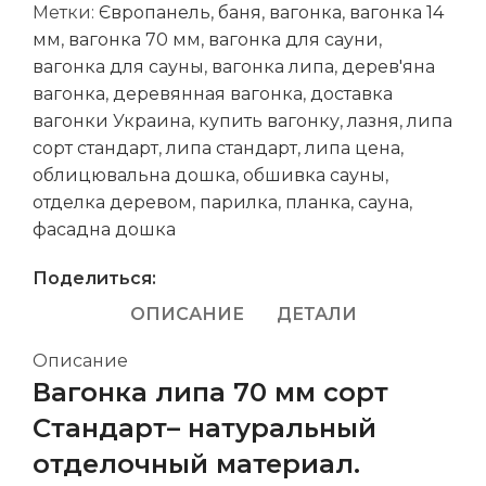
Метки:
Європанель
,
баня
,
вагонка
,
вагонка 14
мм
,
вагонка 70 мм
,
вагонка для сауни
,
вагонка для сауны
,
вагонка липа
,
дерев'яна
вагонка
,
деревянная вагонка
,
доставка
вагонки Украина
,
купить вагонку
,
лазня
,
липа
сорт стандарт
,
липа стандарт
,
липа цена
,
облицювальна дошка
,
обшивка сауны
,
отделка деревом
,
парилка
,
планка
,
сауна
,
фасадна дошка
Поделиться:
ОПИСАНИЕ
ДЕТАЛИ
Описание
Вагонка липа 70 мм сорт
Стандарт– натуральный
отделочный материал.