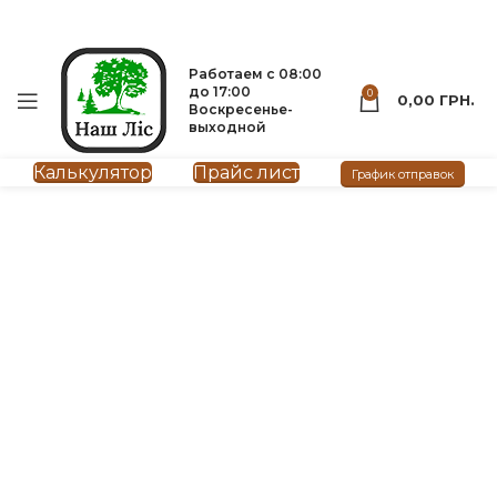
Вагонка
Мебельный щит
093-500-77-22
093-300-77-22
Работаем с 08:00
до 17:00
0
0,00
ГРН.
Воскресенье-
выходной
Калькулятор
Прайс лист
График отправок
нажмите, чтобы увеличить