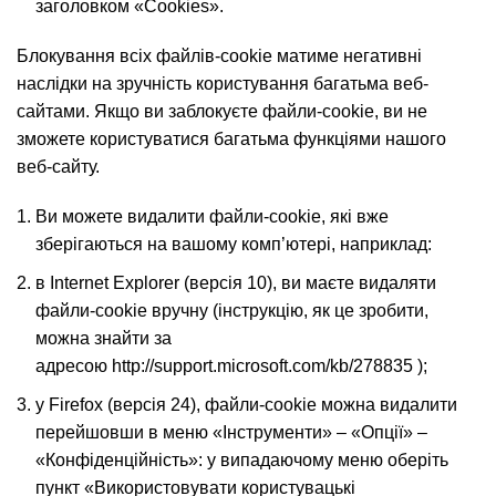
заголовком «Cookies».
Блокування всіх файлів-cookiе матиме негативні
наслідки на зручність користування багатьма веб-
сайтами. Якщо ви заблокуєте файли-cookie, ви не
зможете користуватися багатьма функціями нашого
веб-сайту.
Ви можете видалити файли-cookie, які вже
зберігаються на вашому комп’ютері, наприклад:
в Internet Explorer (версія 10), ви маєте видаляти
файли-cookie вручну (інструкцію, як це зробити,
можна знайти за
адресою
http://support.microsoft.com/kb/278835
);
у Firefox (версія 24), файли-cookie можна видалити
перейшовши в меню «Інструменти» – «Опції» –
«Конфіденційність»: у випадаючому меню оберіть
пункт «Використовувати користувацькі