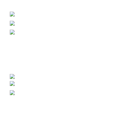
+38 (093) 500-77-22 - Юлія
info@nashles.com.ua
18028, Україна, Черкаси,
вул. Лейтенанта Мукана 17/1
Меблевий щит, стільниці, сходи
+38 (093) 300-77-22 - Наталія
+38 (093) 400-77-22 - Андрій
export@nashles.com.ua
Умови зберігання щита
Галерея – Наш Ліс
Вагонка липова
Брус Ясен