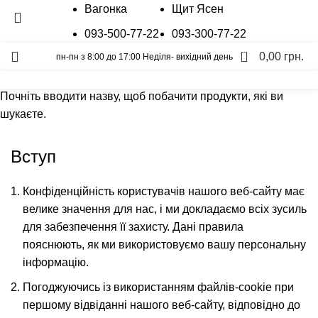
Вагонка
Щит Ясен
093-500-77-22
093-300-77-22
0
0,00
грн.
пн-пн з 8:00 до 17:00 Неділя- вихідний день
Пошук
Калькулятор
Графік відправок
Прайс лист
Почніть вводити назву, щоб побачити продукти, які ви
Політика конфіденційності
шукаєте.
Вступ
Конфіденційність користувачів нашого веб-сайту має
велике значення для нас, і ми докладаємо всіх зусиль
для забезпечення її захисту. Дані правила
пояснюють, як ми використовуємо вашу персональну
інформацію.
Погоджуючись із використанням файлів-cookie при
першому відвіданні нашого веб-сайту, відповідно до