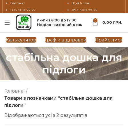
Вагонка
Щит Ясен
093-500-77-22
093-300-77-22
пн-пн з 8:00 до 17:00
0
0,00
ГРН.
Неділя- вихідний день
Калькулятор
Графік відправок
Прайс лист
стабільна дошка для
підлоги
Головна
Товари з позначками “стабільна дошка для
підлоги”
Відображаються усі з 2 результатів