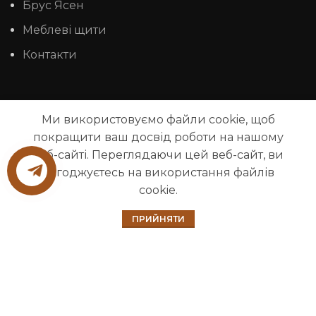
Брус Ясен
Меблеві щити
Контакти
Оплата та доставка
Ми використовуємо файли cookie, щоб
Повернення товару
покращити ваш досвід роботи на нашому
веб-сайті. Переглядаючи цей веб-сайт, ви
Співробітництво
погоджуєтесь на використання файлів
Угода Користувача
cookie.
Відкриті вакансії
0
ПРИЙНЯТИ
Головна
Фільтр
Магазин
Кошик
Політика конфіденційності