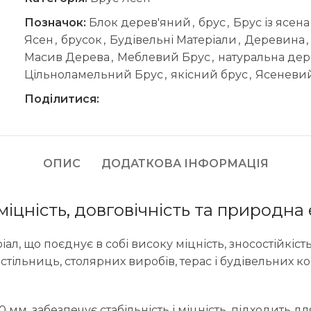
Позначок:
Блок дерев'яний
,
брус
,
Брус із ясена
Ясен
,
брусок
,
Будівельні Матеріали
,
Деревина
,
Масив Дерева
,
Меблевий Брус
,
натуральна де
Цільноламельний Брус
,
якісний брус
,
Ясеневи
Поділитися:
ОПИС
ДОДАТКОВА ІНФОРМАЦІЯ
міцність, довговічність та природна
іал, що поєднує в собі високу міцність, зносостійкі
стільниць, столярних виробів, терас і будівельних к
м, забезпечує стабільність і міцність, підходить для