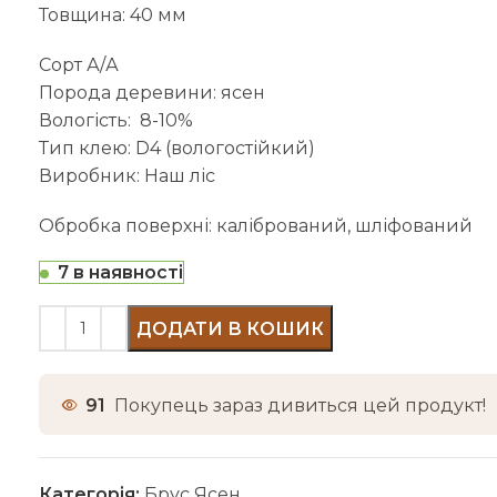
Товщина: 40 мм
Сорт А/А
Порода деревини: ясен
Вологість: 8-10%
Тип клею: D4 (вологостійкий)
Виробник: Наш ліс
Обробка поверхні: калібрований, шліфований
7 в наявності
ДОДАТИ В КОШИК
91
Покупець зараз дивиться цей продукт!
Категорія:
Брус Ясен