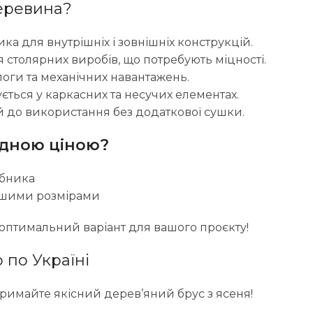
деревина?
тика для внутрішніх і зовнішніх конструкцій.
 столярних виробів, що потребують міцності.
ологи та механічних навантажень.
ється у каркасних та несучих елементах.
ий до використання без додаткової сушки.
гідною ціною?
обника
ашими розмірами
оптимальний варіант для вашого проєкту!
 по Україні
отримайте якісний дерев’яний брус з ясеня!