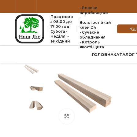
- Власне
виробництво
Працюємо
-
з 08:00 до
Вологостійкий
17:00 год.
клей D4
Ка
Субота -
- Сучасне
Неділя -
обладнання
вихідний
- Котроль
якоcті щита
ГОЛОВНА
КАТАЛОГ 
Натисніть, щоб збільшити