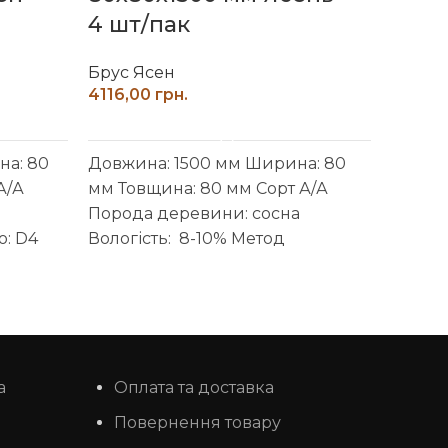
4 шт/пак
4шт/
Брус Ясен
Брус 
грн.
ДОДАТИ В КОШИК
а: 80
Довжина: 1500 мм
Ширина: 80
Довжи
А/А
мм
Товщина: 80 мм
Сорт А/А
мм
То
Порода деревини: сосна
Пород
ю: D4
Вологість: 8-10%
Метод
Вологі
к: Наш
зрощення: шип паз
Тип клею: D4
(волог
(вологостійкий)
Виробник: Наш
ліс
Обр
ий
ліс
Обробка поверхні:
каліб
калібрований, шліфований
Індивідуальні розміри
а
Оплата та доставка
узгоджуйте із менеджером
Повернення товару