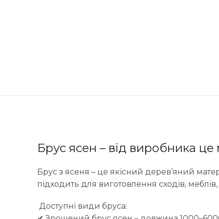
Брус ясен – від виробника це 
Брус з ясеня – це якісний дерев’яний матер
підходить для виготовлення сходів, меблів, 
Доступні види бруса:
✔ Зрощений брус ясен – довжина 1000–6000 м