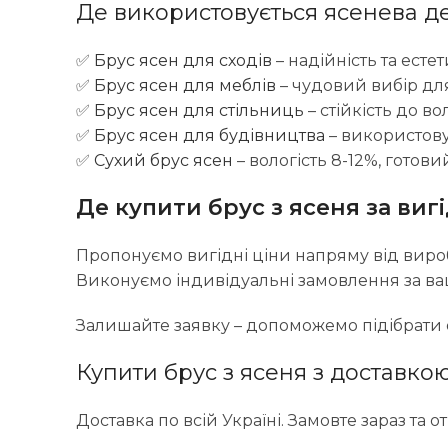
Де використовується ясенева 
✅
Брус ясен для сходів
– надійність та есте
✅
Брус ясен для меблів
– чудовий вибір для
✅
Брус ясен для стільниць
– стійкість до в
✅
Брус ясен для будівництва
– використову
✅
Сухий брус ясен
– вологість 8-12%, готов
Де купити брус з ясеня за ви
Пропонуємо вигідні ціни напряму від вир
Виконуємо індивідуальні замовлення за в
Залишайте заявку – допоможемо підібрати 
Купити брус з ясеня з доставкою
Доставка по всій Україні. Замовте зараз та 