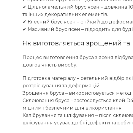
✔ Цільноламельний брус ясен – довжина 10
та інших декоративних елементів.
✔ Клеєний брус ясен – стійкий до деформац
✔ Масивний брус ясен – підходить для буді
Як виготовляється зрощений та 
Процес виготовлення бруса з ясеня відбуваєт
довговічність виробу.
Підготовка матеріалу – ретельний відбір як
розтріскування та деформацій.
Зрощення бруса – використовується метод м
Склеювання бруса – застосовується клей D4
міцним і безпечним для використання.
Калібрування та шліфування – після склеюв
шліфування усуває дрібні дефекти та роби