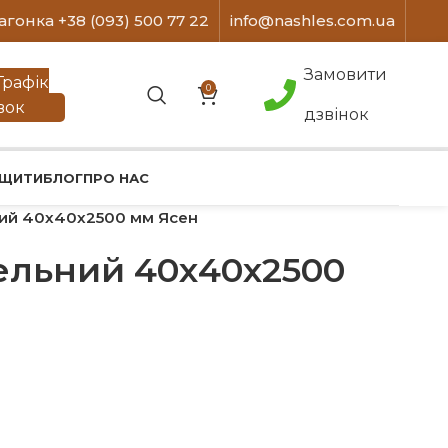
агонка +38 (093) 500 77 22
info@nashles.com.ua
Замовити
Графік
0
вок
дзвінок
 ЩИТИ
БЛОГ
ПРО НАС
ний 40х40х2500 мм Ясен
ельний 40х40х2500