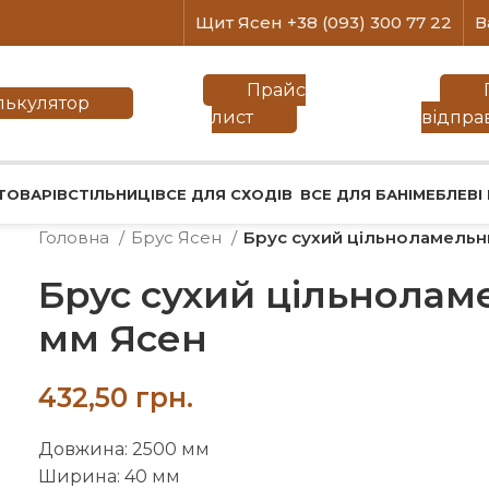
Щит Ясен +38 (093) 300 77 22
В
Прайс
лькулятор
лист
відпра
ТОВАРІВ
СТІЛЬНИЦІ
ВСЕ ДЛЯ СХОДІВ
ВСЕ ДЛЯ БАНІ
МЕБЛЕВІ
Головна
Брус Ясен
Брус сухий цільноламель
Брус сухий цільнолам
мм Ясен
грн.
Довжина: 2500 мм
Ширина: 40 мм