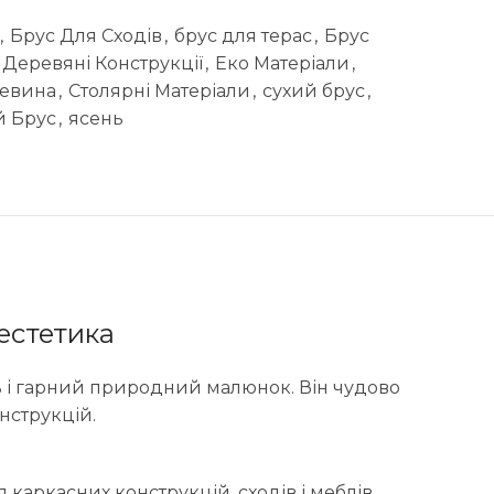
,
Брус Для Сходів
,
брус для терас
,
Брус
Деревяні Конструкції
,
Еко Матеріали
,
ревина
,
Столярні Матеріали
,
сухий брус
,
й Брус
,
ясень
 естетика
сть і гарний природний малюнок. Він чудово
онструкцій.
 каркасних конструкцій, сходів і меблів.