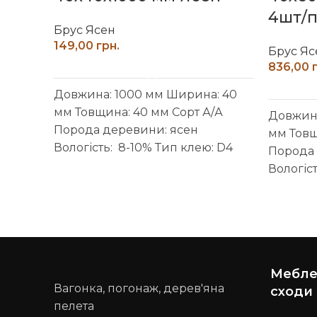
4шт/п
Брус Ясен
грн.
Брус Яс
ДОДАТИ В КОШИК
Довжина: 1000 мм
Ширина: 40
мм
Товщина: 40 мм
Сорт А/А
Довжина
Порода деревини: ясен
мм
Товщ
Вологість: 8-10%
Тип клею: D4
Порода 
(вологостійкий)
Виробник: Наш
Вологіс
ліс
Обробка поверхні:
(волого
калібрований, шліфований
ліс
Обро
калібро
Меблев
Вагонка, погонаж, дерев'яна
сходи
пелета