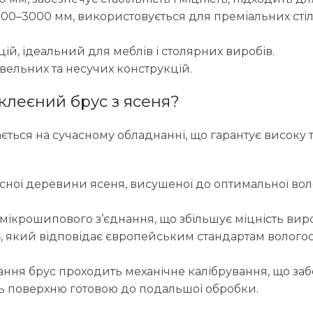
00–3000 мм, використовується для преміальних сті
ій, ідеальний для меблів і столярних виробів.
вельних та несучих конструкцій.
клеєний брус з ясеня?
ься на сучасному обладнанні, що гарантує високу точ
існої деревини ясеня, висушеної до оптимальної воло
ікрошипового з’єднання, що збільшує міцність виробу
, який відповідає європейським стандартам вологості
ання брус проходить механічне калібрування, що заб
ть поверхню готовою до подальшої обробки.