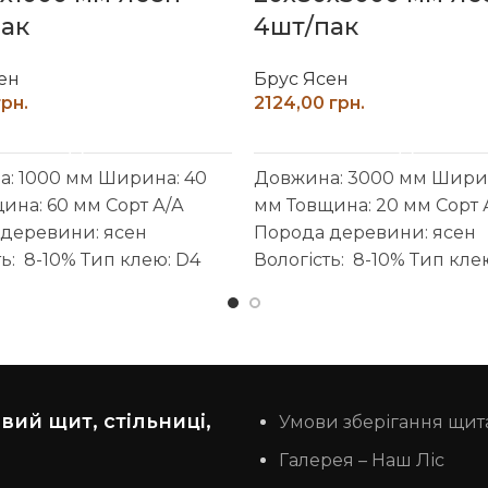
ак
4шт/пак
ен
Брус Ясен
грн.
грн.
ДОДАТИ В КОШИК
ДОДАТИ В КОШИК
: 1000 мм
Ширина: 40
Довжина: 3000 мм
Ширин
ина: 60 мм
Сорт А/А
мм
Товщина: 20 мм
Сорт 
деревини: ясен
Порода деревини: ясен
ть: 8-10%
Тип клею: D4
Вологість: 8-10%
Тип кле
стійкий)
Виробник: Наш
(вологостійкий)
Виробни
бка поверхні:
ліс
Обробка поверхні:
ваний, шліфований
калібрований, шліфован
ий щит, стільниці,
Умови зберігання щит
Галерея – Наш Ліс