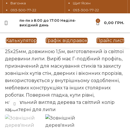
Вагонка
Щит Ясен
093-500-77-22
093-300-77-22
пн-пн з 8:00 до 17:00 Неділя-
0
0,00
ГРН.
вихідний день
Калькулятор
Графік відправок
Прайс лист
Натисніть, щоб збільшити