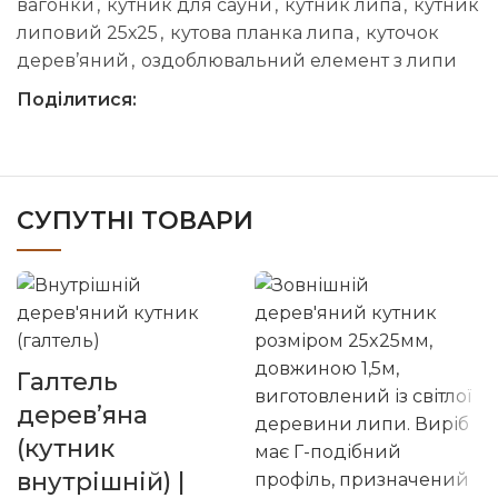
вагонки
,
кутник для сауни
,
кутник липа
,
кутник
липовий 25х25
,
кутова планка липа
,
куточок
дерев’яний
,
оздоблювальний елемент з липи
Поділитися:
СУПУТНІ ТОВАРИ
Галтель
дерев’яна
(кутник
внутрішній) |