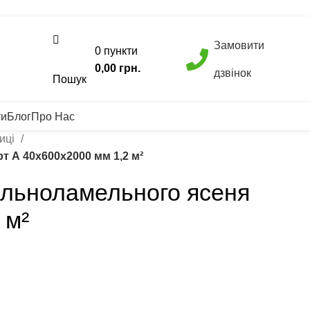
 300 77 22
Вагонка +38 (093) 500 77 22
info@nashles.com.ua
Замовити
0
пункти
ок
0,00
грн.
дзвінок
Пошук
ти
Блог
Про Нас
ниці
т А 40х600х2000 мм 1,2 м²
ільноламельного ясеня
 м²