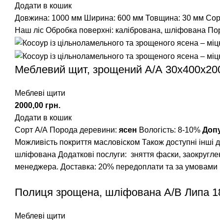
Додати в кошик
Довжина: 1000 мм
Ширина: 600 мм
Товщина: 30 мм
Сор
Наш ліс
Обробка поверхні: калібрована, шліфована
Пор
Меблевий щит, зрощений A/А 30х400х20
Меблеві щити
грн.
Додати в кошик
Сорт А/А Порода деревини:
ясен
Вологість: 8-10%
Доп
Можливість покриття масловіском Також доступні інші 
шліфована Додаткові послуги: зняття фаски, заокруглен
менеджера. Доставка: 20% передоплати та за умовами пе
Полиця зрощена, шліфована А/В Липа 1
Меблеві щити