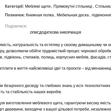
Категорії:
Меблеві щити
,
Прямокутні стільниці
,
Стільниц
Позначок:
Книжная полка
,
Мебельная доска
,
підвіконня
Поділитися:
ОПИС
ДОДАТКОВА ІНФОРМАЦІЯ
 якість, натуральність та естетику у своєму домашньому чи 
єру, дозволяючи обійти трудомісткий процес чорнової обро
, підвіконь, стелажів, полиць, корпусних меблів, фасадів, с
тілити в життя найсміливіші ідеї та проєкти – від менажни
и безцінного досвіду та глибоких знань у всіх технологіч
ть та стабільність наших виробів.
я виготовлення меблевого щита, гарантуючи високу якість 
т деревини, виходячи з вашої цільової потреби, незалежно 