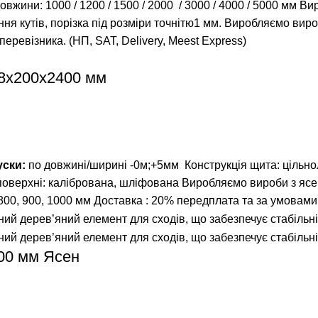
довжини:
1000
/
1200
/
1500
/
2000
/
3000
/
4000
/
5000
мм Вир
ня кутів, порізка під розміри точнітю1 мм. Виробляємо вир
ревізника. (НП, SAT, Delivery, Meest Express)
8х200х2400 мм
уски:
по довжині/ширині -0м;+5мм
Конструкція щита: цільн
оверхні: калібрована, шліфована
Виробляємо вироби з ясе
 800, 900, 1000 мм
Доставка : 20% передплата та за умовами п
00 мм Ясен