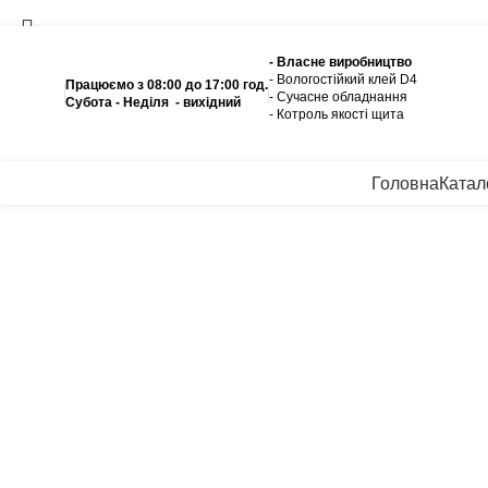
- Власне виробництво
- Вологостійкий клей D4
Працюємо з 08:00 до 17:00 год.
Ка
- Сучасне обладнання
Субота - Неділя - вихідний
- Котроль якоcті щита
Пошук
Почніть вводити назву, щоб побачити продукти, які ви шукає
Головна
Катал
Натисніть, щоб збільшити