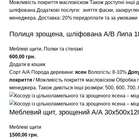
Можливість покриття масловіском Також доступні інші 
шліфована Додаткові послуги: зняття фаски, заокруглен
менеджера. Доставка: 20% передоплати та за умовами пе
Полиця зрощена, шліфована A/В Липа 1
Меблеві щити
,
Полки та стелажі
грн.
Додати в кошик
Сорт А/А
Порода деревини:
ясен
Вологість: 8-10%
Доп
покриття
/ Можливість покриття масловіском
Обробка п
менеджера.
Також дивіться інші розміри: 500, 600, 700,
Меблевий щит, зрощений A/А 30х500х12
Меблеві щити
грн.