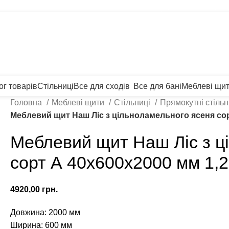
Щит Ясен +38 (093)
лькулятор
Прайс лист
Графік відправ
те.
ог товарів
Стільниці
Все для сходів
Все для бані
Меблеві щи
Головна
Меблеві щити
Стільниці
Прямокутні стіль
Меблевий щит Наш Ліс з цільноламельного ясеня сор
Меблевий щит Наш Ліс з ц
сорт А 40х600х2000 мм 1,2
грн.
Довжина: 2000 мм
Ширина: 600 мм