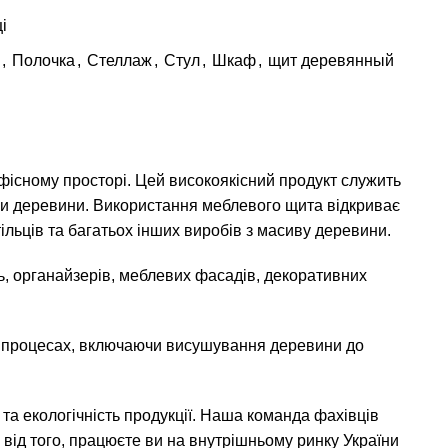
і
,
Полочка
,
Стеллаж
,
Стул
,
Шкаф
,
щит деревянный
офісному просторі. Цей високоякісний продукт служить
бки деревини. Використання меблевого щита відкриває
тільців та багатьох інших виробів з масиву деревини.
ць, органайзерів, меблевих фасадів, декоративних
них процесах, включаючи висушування деревини до
та екологічність продукції. Наша команда фахівців
від того, працюєте ви на внутрішньому ринку України