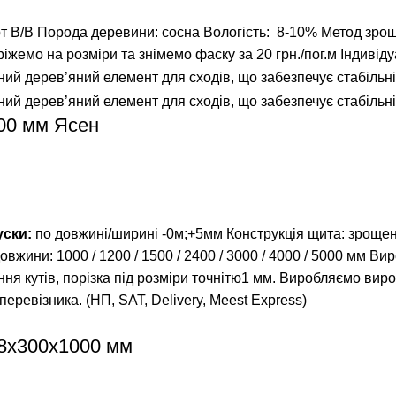
т В/В
Порода деревини: сосна
Вологість: 8-10%
Метод зрощ
іжемо на розміри та знімемо фаску за 20 грн./пог.м
Індивід
00 мм Ясен
уски:
по довжині/ширині -0м;+5мм Конструкція щита: зрощен
довжини:
1000
/
1200
/
1500
/
2400
/
3000
/
4000
/
5000
мм Вир
ня кутів, порізка під розміри точнітю1 мм. Виробляємо вир
ревізника. (НП, SAT, Delivery, Meest Express)
8х300х1000 мм