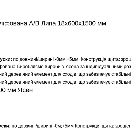
шліфована A/В Липа 18х600х1500 мм
уски:
по довжині/ширині -0мм;+5мм
Конструкція щита: зро
іфована
Виробляємо вироби з ясена за індивідуальними роз
00 мм Ясен
уски:
по довжині/ширині -0м;+5мм Конструкція щита: зрощен