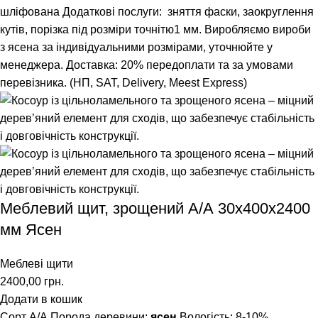
шліфована Додаткові послуги: зняття фаски, заокруглення
кутів, порізка під розміри точнітю1 мм. Виробляємо вироби
з ясена за індивідуальними розмірами, уточнюйте у
менеджера. Доставка: 20% передоплати та за умовами
перевізника. (НП, SAT, Delivery, Meest Express)
Меблевий щит, зрощений A/А 30х400х2400
мм Ясен
Меблеві щити
2400,00
грн.
Додати в кошик
Сорт А/А Порода деревини:
ясен
Вологість: 8-10%