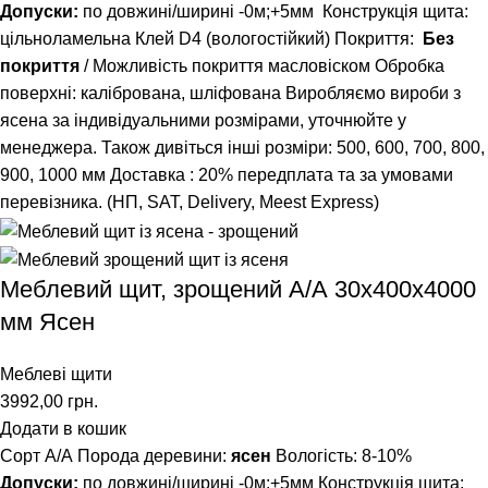
Допуски:
по довжині/ширині -0м;+5мм
Конструкція щита:
цільноламельна
Клей D4 (вологостійкий)
Покриття:
Без
покриття
/ Можливість покриття масловіском
Обробка
поверхні: калібрована, шліфована
Виробляємо вироби з
ясена за індивідуальними розмірами, уточнюйте у
менеджера.
Також дивіться інші розміри: 500, 600, 700, 800,
900, 1000 мм
Доставка : 20% передплата та за умовами
перевізника. (НП, SAT, Delivery, Meest Express)
Меблевий щит, зрощений A/А 30х400х4000
мм Ясен
Меблеві щити
3992,00
грн.
Додати в кошик
Сорт А/А Порода деревини:
ясен
Вологість: 8-10%
Допуски:
по довжині/ширині -0м;+5мм Конструкція щита: