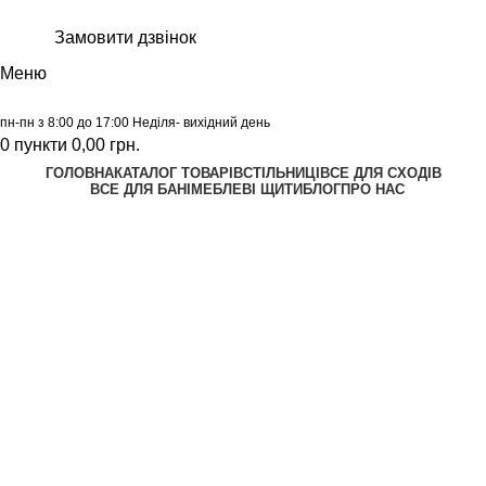
Замовити дзвінок
Меню
пн-пн з 8:00 до 17:00 Неділя- вихідний день
0
пункти
0,00
грн.
ГОЛОВНА
КАТАЛОГ ТОВАРІВ
СТІЛЬНИЦІ
ВСЕ ДЛЯ СХОДІВ
ВСЕ ДЛЯ БАНІ
МЕБЛЕВІ ЩИТИ
БЛОГ
ПРО НАС
Калькулятор
Графік відправок
Прайс лист
Натисніть, щоб збільшити