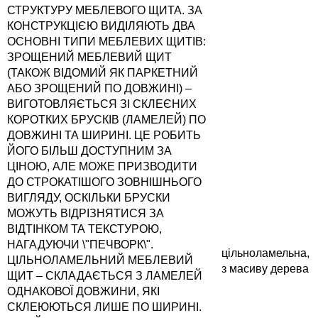
СТРУКТУРУ МЕБЛЕВОГО ЩИТА. ЗА
КОНСТРУКЦІЄЮ ВИДІЛЯЮТЬ ДВА
ОСНОВНІ ТИПИ МЕБЛЕВИХ ЩИТІВ:
ЗРОЩЕНИЙ МЕБЛЕВИЙ ЩИТ
(ТАКОЖ ВІДОМИЙ ЯК ПАРКЕТНИЙ
АБО ЗРОЩЕНИЙ ПО ДОВЖИНІ) –
ВИГОТОВЛЯЄТЬСЯ ЗІ СКЛЕЄНИХ
КОРОТКИХ БРУСКІВ (ЛАМЕЛЕЙ) ПО
ДОВЖИНІ ТА ШИРИНІ. ЦЕ РОБИТЬ
ЙОГО БІЛЬШ ДОСТУПНИМ ЗА
ЦІНОЮ, АЛЕ МОЖЕ ПРИЗВОДИТИ
ДО СТРОКАТІШОГО ЗОВНІШНЬОГО
ВИГЛЯДУ, ОСКІЛЬКИ БРУСКИ
МОЖУТЬ ВІДРІЗНЯТИСЯ ЗА
ВІДТІНКОМ ТА ТЕКСТУРОЮ,
НАГАДУЮЧИ \"ПЕЧВОРК\".
цільноламельна,
ЦІЛЬНОЛАМЕЛЬНИЙ МЕБЛЕВИЙ
з масиву дерева
ЩИТ – СКЛАДАЄТЬСЯ З ЛАМЕЛЕЙ
ОДНАКОВОЇ ДОВЖИНИ, ЯКІ
СКЛЕЮЮТЬСЯ ЛИШЕ ПО ШИРИНІ.