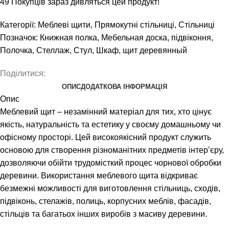
49
Покупців зараз дивляться цей продукт!
Категорії:
Меблеві щити
,
Прямокутні стільниці
,
Стільниці
Позначок:
Книжная полка
,
Мебельная доска
,
підвіконня
,
Полочка
,
Стеллаж
,
Стул
,
Шкаф
,
щит деревянный
Поділитися:
ОПИС
ДОДАТКОВА ІНФОРМАЦІЯ
Опис
Меблевий щит – незамінний матеріал для тих, хто цінує
якість, натуральність та естетику у своєму домашньому чи
офісному просторі. Цей високоякісний продукт служить
основою для створення різноманітних предметів інтер’єру,
дозволяючи обійти трудомісткий процес чорнової обробки
деревини. Використання меблевого щита відкриває
безмежні можливості для виготовлення стільниць, сходів,
підвіконь, стелажів, полиць, корпусних меблів, фасадів,
стільців та багатьох інших виробів з масиву деревини.