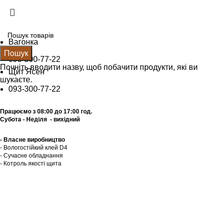
Щит Ясен +38 (093) 300 77 22
Вагонка +38 (093) 500 77 22
info@nashles.com.ua
Вагонка
Пошук
093-500-77-22
Почніть вводити назву, щоб побачити продукти, які ви
Щит Ясен
шукаєте.
093-300-77-22
Працюємо з 08:00 до 17:00 год.
Субота - Неділя - вихідний
- Власне виробництво
- Вологостійкий клей D4
- Сучасне обладнання
- Котроль якоcті щита
Калькулятор
Прайс лист
Графік відправок