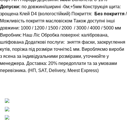
Допуски:
по довжині/ширині -0м;+5мм Конструкція щита:
зрощена Клей D4 (вологостійкий) Покриття:
Без покриття
/
Можливість покриття масловіском Також доступні інші
довжини:
1000
/
1200
/
1500
/
2000
/
3000
/
4000
/
5000
мм
Виробник: Наш Ліс Обробка поверхні: калібрована,
шліфована Додаткові послуги: зняття фаски, заокруглення
кутів, порізка під розміри точнітю1 мм. Виробляємо вироби
з ясена за індивідуальними розмірами, уточнюйте у
менеджера. Доставка: 20% передоплати та за умовами
перевізника. (НП, SAT, Delivery, Meest Express)
Вагонка, погонаж, дерев'яна пелета
+38 (093) 500-77-22 - Юлія
info@nashles.com.ua
18028, Україна, Черкаси,
вул. Лейтенанта Мукана 17/1