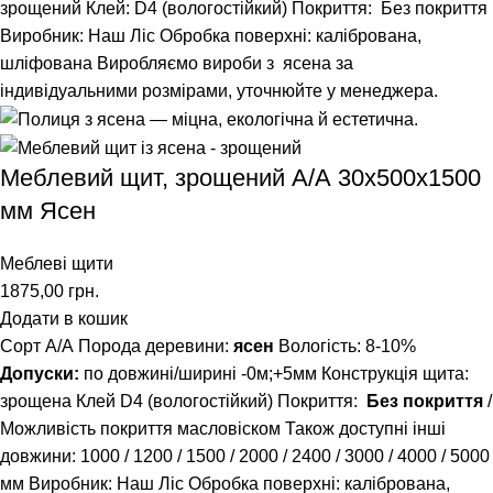
зрощений
Клей: D4 (вологостійкий)
Покриття: Без покриття
Виробник: Наш Ліс
Обробка поверхні: калібрована,
шліфована
Виробляємо вироби з ясена за
індивідуальними розмірами, уточнюйте у менеджера.
Меблевий щит, зрощений A/А 30х500х1500
мм Ясен
Меблеві щити
1875,00
грн.
Додати в кошик
Сорт А/А Порода деревини:
ясен
Вологість: 8-10%
Допуски:
по довжині/ширині -0м;+5мм Конструкція щита:
зрощена Клей D4 (вологостійкий) Покриття:
Без покриття
/
Можливість покриття масловіском Також доступні інші
довжини:
1000
/
1200
/
1500
/
2000
/
2400
/
3000
/
4000
/
5000
мм Виробник: Наш Ліс Обробка поверхні: калібрована,