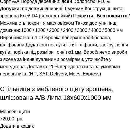
Сорт А/А Порода деревини:
ясен
Вологість: 8-10%
Допуски:
по довжині/ширині -0м;+5мм Конструкція щита:
зрощена Клей D4 (вологостійкий) Покриття:
Без покриття
/
Можливість покриття масловіском Також доступні інші
довжини:
1000
/
1200
/
2000
/
2400
/
3000
/
4000
/
5000
мм
Виробник: Наш Ліс Обробка поверхні: калібрована,
шліфована Додаткові послуги: зняття фаски, заокруглення
кутів, порізка під розміри точнітю1 мм. Виробляємо вироби
з ясена за індивідуальними розмірами, уточнюйте у
менеджера. Доставка: 20% передоплати та за умовами
перевізника. (НП, SAT, Delivery, Meest Express)
Стільниця з меблевого щиту зрощена,
шліфована A/В Липа 18х600х1000 мм
Меблеві щити
720,00
грн.
Додати в кошик