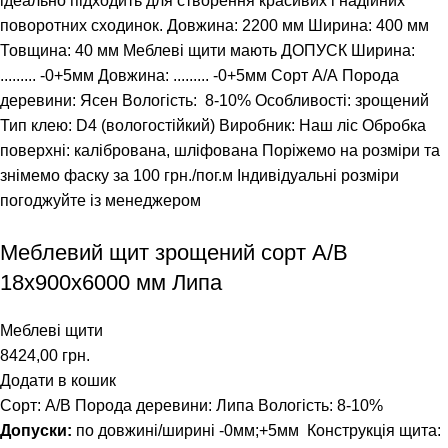
ідеально підходить для створення красивих і надійних
поворотних сходинок.
Довжина: 2200 мм
Ширина: 400 мм
Товщина: 40 мм Меблеві щити мають ДОПУСК Ширина:
......... -0+5мм Довжина: ......... -0+5мм
Сорт А/А
Порода
деревини: Ясен
Вологість: 8-10%
Особливості: зрощений
Тип клею: D4 (вологостійкий)
Виробник: Наш ліс
Обробка
поверхні: калібрована, шліфована
Поріжемо на розміри та
знімемо фаску за 100 грн./пог.м
Індивідуальні розміри
погоджуйте із менеджером
Меблевий щит зрощений сорт А/В
18х900х6000 мм Липа
Меблеві щити
8424,00
грн.
Додати в кошик
Сорт: А/В
Порода деревини: Липа
Вологість: 8-10%
Допуски:
по довжині/ширині -0мм;+5мм
Конструкція щита: