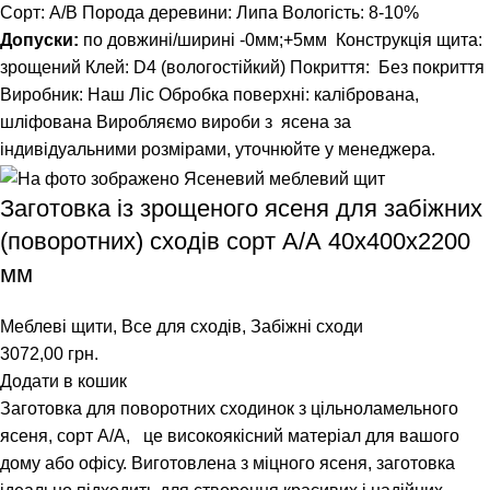
Сорт: А/В
Порода деревини: Липа
Вологість: 8-10%
Допуски:
по довжині/ширині -0мм;+5мм
Конструкція щита:
зрощений
Клей: D4 (вологостійкий)
Покриття: Без покриття
Виробник: Наш Ліс
Обробка поверхні: калібрована,
шліфована
Виробляємо вироби з ясена за
індивідуальними розмірами, уточнюйте у менеджера.
Заготовка із зрощеного ясеня для забіжних
(поворотних) сходів сорт А/А 40х400х2200
мм
Меблеві щити
,
Все для сходів
,
Забіжні сходи
3072,00
грн.
Додати в кошик
Заготовка для поворотних сходинок з цільноламельного
ясеня, сорт А/А, це високоякісний матеріал для вашого
дому або офісу. Виготовлена з міцного ясеня, заготовка