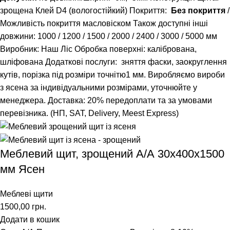
зрощена Клей D4 (вологостійкий) Покриття:
Без покриття
/
Можливість покриття масловіском Також доступні інші
довжини:
1000
/
1200
/
1500
/
2000
/
2400
/
3000
/
5000
мм
Виробник: Наш Ліс Обробка поверхні: калібрована,
шліфована Додаткові послуги: зняття фаски, заокруглення
кутів, порізка під розміри точнітю1 мм. Виробляємо вироби
з ясена за індивідуальними розмірами, уточнюйте у
менеджера. Доставка: 20% передоплати та за умовами
перевізника. (НП, SAT, Delivery, Meest Express)
Меблевий щит, зрощений A/А 30х400х1500
мм Ясен
Меблеві щити
1500,00
грн.
Додати в кошик