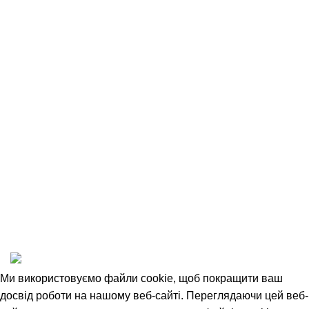
Контакти
Оплата та доставка
Повернення товару
Співробітництво
Угода Користувача
Відкриті вакансії
Політика конфіденційності
1993-2025 © НАШ ЛІС
Ми використовуємо файли cookie, щоб покращити ваш
досвід роботи на нашому веб-сайті. Переглядаючи цей веб-