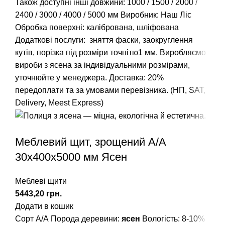
Також доступні інші довжини:
1000
/
1500
/
2000
/
2400
/
3000
/
4000
/
5000
мм Виробник: Наш Ліс
Обробка поверхні: калібрована, шліфована
Додаткові послуги: зняття фаски, заокруглення
кутів, порізка під розміри точнітю1 мм. Виробляємо
вироби з ясена за індивідуальними розмірами,
уточнюйте у менеджера. Доставка: 20%
передоплати та за умовами перевізника. (НП, SAT,
Delivery, Meest Express)
Меблевий щит, зрощений A/А
30х400х5000 мм Ясен
Меблеві щити
грн.
Додати в кошик
Сорт А/А Порода деревини:
ясен
Вологість: 8-10%