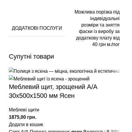
Можлива порізка під
індивідуальні
розміри та зняття
ДОДАТКОВІ ПОСЛУГИ
фаски із виробу за
додаткову плату від
40 грн м./пог
Супутні товари
Меблевий щит, зрощений A/А
30х500х1500 мм Ясен
Меблеві щити
грн.
Додати в кошик
Сорт А/А Порода деревини:
ясен
Вологість: 8-10%