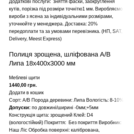
Додаткові послуги: зняття фаски, заокруглення
кутів, порізка під розміри точнітю1 мм. Виробляємо
вироби з ясена за індивідуальними розмірами,
уточнюйте у менеджера. Доставка: 20%
передоплати та за умовами перевізника. (НП, SAT,
Delivery, Meest Express)
Полиця зрощена, шліфована А/В
Липа 18х400х3000 мм
Меблеві щити
грн.
Додати в кошик
Сорт: А/В
Порода деревини: Липа
Вологість: 8-10%
Допуски:
по довжині/ширині -0мм;+5мм
Конструкція щита: зрощений
Клей: D4
(вологостійкий)
Покриття: Без покриття
Виробник:
Наш Ліс
Обробка поверхні: калібрована,