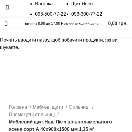
Вагонка
Щит Ясен
093-500-77-22
093-300-77-22
0,00
грн.
пн-пн з 8:00 до 17:00 Неділя- вихідний день
Пошук
Калькулятор
Графік відправок
Прайс лист
Почніть вводити назву, щоб побачити продукти, які ви
шукаєте.
Натисніть, щоб збільшити
Головна
Меблеві щити
Стільниці
Прямокутні стільниці
Меблевий щит Наш Ліс з цільноламельного
ясеня сорт А 40х900х1500 мм 1,35 м²