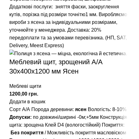
Додаткові послуги: зняття фаски, заокруглення
кутів, порізка під розміри точнітю1 мм. Виробляємо
вироби з ясена за індивідуальними розмірами,
уточнюйте у менеджера. Доставка: 20%
передоплати та за умовами перевізника. (НП, SAT,
Delivery, Meest Express)
Меблевий щит, зрощений A/А
30х400х1200 мм Ясен
Меблеві щити
грн.
Додати в кошик
Сорт А/А Порода деревини:
ясен
Вологість: 8-10%
Допуски:
по довжині/ширині -0м;+5мм Конструкція
щита: зрощена Клей D4 (вологостійкий) Покриття:
Без покриття
/ Можливість покриття масловіском