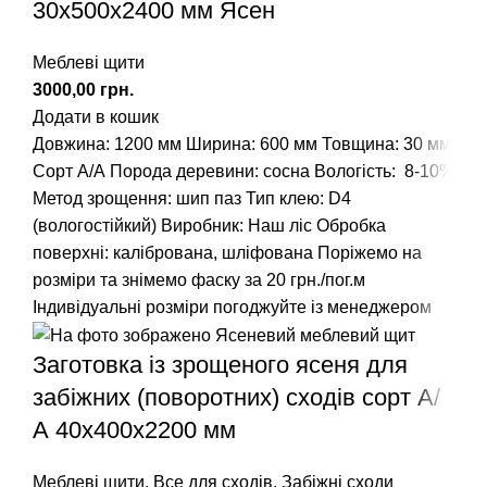
30х500х2400 мм Ясен
Меблеві щити
грн.
Додати в кошик
Довжина: 1200 мм
Ширина: 600 мм
Товщина: 30 мм
Сорт А/А
Порода деревини: сосна
Вологість: 8-10%
Метод зрощення: шип паз
Тип клею: D4
(вологостійкий)
Виробник: Наш ліс
Обробка
поверхні: калібрована, шліфована
Поріжемо на
розміри та знімемо фаску за 20 грн./пог.м
Індивідуальні розміри погоджуйте із менеджером
Заготовка із зрощеного ясеня для
забіжних (поворотних) сходів сорт А/
А 40х400х2200 мм
Меблеві щити
,
Все для сходів
,
Забіжні сходи