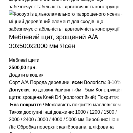
Меблевий щит, зрощений A/А
30х500х2000 мм Ясен
Меблеві щити
грн.
Додати в кошик
Сорт А/А Порода деревини:
ясен
Вологість: 8-10%
Допуски:
по довжині/ширині -0м;+5мм Конструкція
щита: зрощена Клей D4 (вологостійкий) Покриття:
Без покриття
/ Можливість покриття масловіском
Також доступні інші довжини:
1000
/
1200
/
1500
/
2000
/
2400
/
3000
/
4000
/
5000
мм Виробник: Наш
Ліс Обробка поверхні: калібрована, шліфована