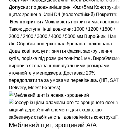
Допуски:
по довжині/ширині -0м;+5мм Конструкція
щита: зрощена Клей D4 (вологостійкий) Покриття:
Без покриття
/ Можливість покриття масловіском
Також доступні інші довжини:
1000
/
1200
/
1500
/
2000
/
2400
/
3000
/
4000
/
5000
мм Виробник: Наш
Ліс Обробка поверхні: калібрована, шліфована
Додаткові послуги: зняття фаски, заокруглення
кутів, порізка під розміри точнітю1 мм. Виробляємо
вироби з ясена за індивідуальними розмірами,
уточнюйте у менеджера. Доставка: 20%
передоплати та за умовами перевізника. (НП, SAT,
Delivery, Meest Express)
Меблевий щит, зрощений A/А