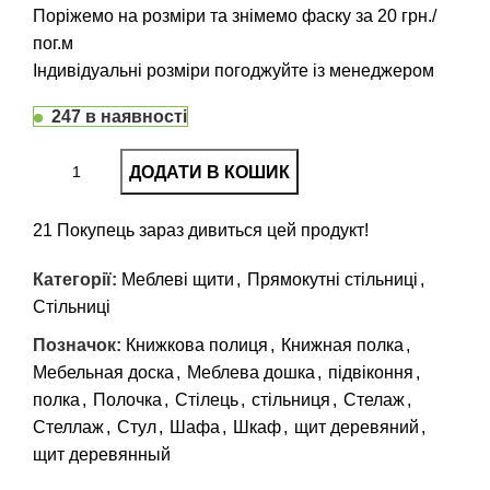
Поріжемо на розміри та знімемо фаску за 20 грн./
пог.м
Індивідуальні розміри погоджуйте із менеджером
247 в наявності
ДОДАТИ В КОШИК
21
Покупець зараз дивиться цей продукт!
Категорії:
Меблеві щити
,
Прямокутні стільниці
,
Стільниці
Позначок:
Книжкова полиця
,
Книжная полка
,
Мебельная доска
,
Меблева дошка
,
підвіконня
,
полка
,
Полочка
,
Стілець
,
стільниця
,
Стелаж
,
Стеллаж
,
Стул
,
Шафа
,
Шкаф
,
щит деревяний
,
щит деревянный