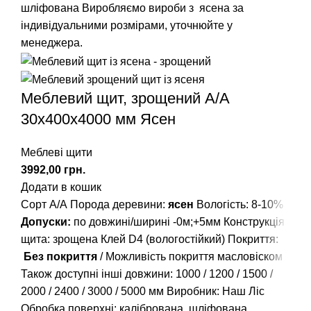
шліфована
Виробляємо вироби з ясена за
індивідуальними розмірами, уточнюйте у
менеджера.
Меблевий щит, зрощений A/А
30х400х4000 мм Ясен
Меблеві щити
грн.
Додати в кошик
Сорт А/А Порода деревини:
ясен
Вологість: 8-10%
Допуски:
по довжині/ширині -0м;+5мм Конструкція
щита: зрощена Клей D4 (вологостійкий) Покриття:
Без покриття
/ Можливість покриття масловіском
Також доступні інші довжини:
1000
/
1200
/
1500
/
2000
/
2400
/
3000
/
5000
мм Виробник: Наш Ліс
Обробка поверхні: калібрована, шліфована