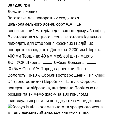
грн.
Додати в кошик
Заготовка для поворотних сходинок з
цільноламельного ясеня, сорт А/А, це
високоякісний матеріал для вашого дому або офісу.
Виготовлена з міцного ясеня, заготовка ідеально
підходить для створення красивих і надійних
поворотних сходинок.
Довжина: 2200 мм
Ширина:
400 мм
Товщина: 40 мм Меблеві щити мають
ДОПУСК Ширина: ......... -0+5мм Довжина: .........
-0+5мм
Сорт А/А
Порода деревини: Ясен
Вологість: 8-10%
Особливості: зрощений
Тип клею:
D4 (вологостійкий)
Виробник: Наш ліс
Обробка
поверхні: калібрована, шліфована
Поріжемо на
розміри та знімемо фаску за 100 грн./пог.м
Індивідуальні розміри погоджуйте із менеджером