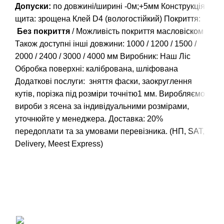
Допуски:
по довжині/ширині -0м;+5мм Конструкція
щита: зрощена Клей D4 (вологостійкий) Покриття:
Без покриття
/ Можливість покриття масловіском
Також доступні інші довжини:
1000
/
1200
/
1500
/
2000
/
2400
/
3000
/
4000
мм Виробник: Наш Ліс
Обробка поверхні: калібрована, шліфована
Додаткові послуги: зняття фаски, заокруглення
кутів, порізка під розміри точнітю1 мм. Виробляємо
вироби з ясена за індивідуальними розмірами,
уточнюйте у менеджера. Доставка: 20%
передоплати та за умовами перевізника. (НП, SAT,
Delivery, Meest Express)
Вагонка, погонаж, дерев'яна пелета
+38 (093) 500-77-22 - Юлія