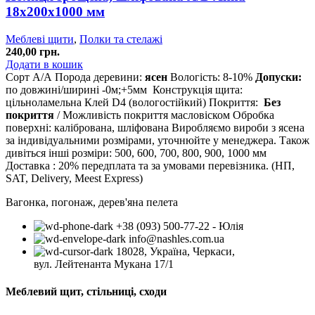
18х200х1000 мм
Меблеві щити
,
Полки та стелажі
240,00
грн.
Додати в кошик
Сорт А/А
Порода деревини:
ясен
Вологість: 8-10%
Допуски:
по довжині/ширині -0м;+5мм
Конструкція щита:
цільноламельна
Клей D4 (вологостійкий)
Покриття:
Без
покриття
/ Можливість покриття масловіском
Обробка
поверхні: калібрована, шліфована
Виробляємо вироби з ясена
за індивідуальними розмірами, уточнюйте у менеджера.
Також
дивіться інші розміри: 500, 600, 700, 800, 900, 1000 мм
Доставка : 20% передплата та за умовами перевізника. (НП,
SAT, Delivery, Meest Express)
Вагонка, погонаж, дерев'яна пелета
+38 (093) 500-77-22 - Юлія
info@nashles.com.ua
18028, Україна, Черкаси,
вул. Лейтенанта Мукана 17/1
Меблевий щит, стільниці, сходи