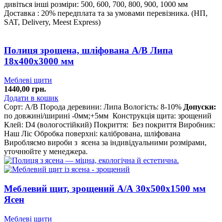
дивіться інші розміри: 500, 600, 700, 800, 900, 1000 мм
Доставка : 20% передплата та за умовами перевізника. (НП,
SAT, Delivery, Meest Express)
Полиця зрощена, шліфована А/В Липа
18х400х3000 мм
Меблеві щити
1440,00
грн.
Додати в кошик
Сорт: А/В
Порода деревини: Липа
Вологість: 8-10%
Допуски:
по довжині/ширині -0мм;+5мм
Конструкція щита: зрощений
Клей: D4 (вологостійкий)
Покриття: Без покриття
Виробник:
Наш Ліс
Обробка поверхні: калібрована, шліфована
Виробляємо вироби з ясена за індивідуальними розмірами,
уточнюйте у менеджера.
Меблевий щит, зрощений A/А 30х500х1500 мм
Ясен
Меблеві щити