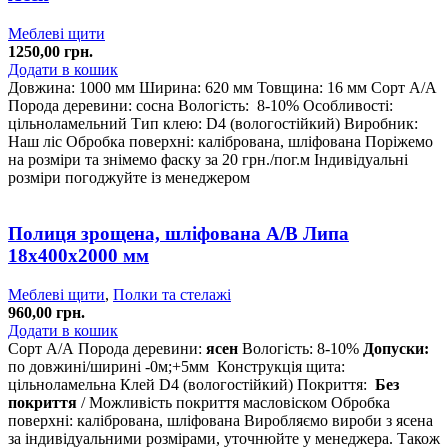
Меблеві щити
1250,00
грн.
Додати в кошик
Довжина: 1000 мм
Ширина: 620 мм
Товщина: 16 мм
Сорт А/А
Порода деревини: сосна
Вологість: 8-10%
Особливості:
цільноламельний
Тип клею: D4 (вологостійкий)
Виробник:
Наш ліс
Обробка поверхні: калібрована, шліфована
Поріжемо
на розміри та знімемо фаску за 20 грн./пог.м
Індивідуальні
розміри погоджуйте із менеджером
Полиця зрощена, шліфована A/В Липа
18х400х2000 мм
Меблеві щити
,
Полки та стелажі
960,00
грн.
Додати в кошик
Сорт А/А
Порода деревини:
ясен
Вологість: 8-10%
Допуски:
по довжині/ширині -0м;+5мм
Конструкція щита:
цільноламельна
Клей D4 (вологостійкий)
Покриття:
Без
покриття
/ Можливість покриття масловіском
Обробка
поверхні: калібрована, шліфована
Виробляємо вироби з ясена
за індивідуальними розмірами, уточнюйте у менеджера.
Також