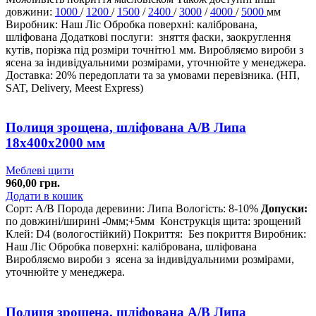
довжини:
1000
/
1200
/
1500
/
2400
/
3000
/
4000
/
5000
мм
Виробник: Наш Ліс Обробка поверхні: калібрована,
шліфована Додаткові послуги: зняття фаски, заокруглення
кутів, порізка під розміри точнітю1 мм. Виробляємо вироби з
ясена за індивідуальними розмірами, уточнюйте у менеджера.
Доставка: 20% передоплати та за умовами перевізника. (НП,
SAT, Delivery, Meest Express)
Полиця зрощена, шліфована А/В Липа
18х400х2000 мм
Меблеві щити
960,00
грн.
Додати в кошик
Сорт: А/В
Порода деревини: Липа
Вологість: 8-10%
Допуски:
по довжині/ширині -0мм;+5мм
Конструкція щита: зрощений
Клей: D4 (вологостійкий)
Покриття: Без покриття
Виробник:
Наш Ліс
Обробка поверхні: калібрована, шліфована
Виробляємо вироби з ясена за індивідуальними розмірами,
уточнюйте у менеджера.
Полиця зрощена, шліфована A/В Липа