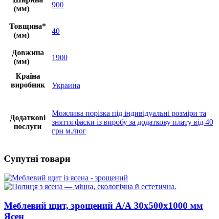
900
(мм)
Товщина*
40
(мм)
Довжина
1900
(мм)
Країна
виробник
Украина
Можлива порізка під індивідуальні розміри та
Додаткові
зняття фаски із виробу за додаткову плату від 40
послуги
грн м./пог
Супутні товари
Меблевий щит, зрощений A/А 30х500х1000 мм
Ясен