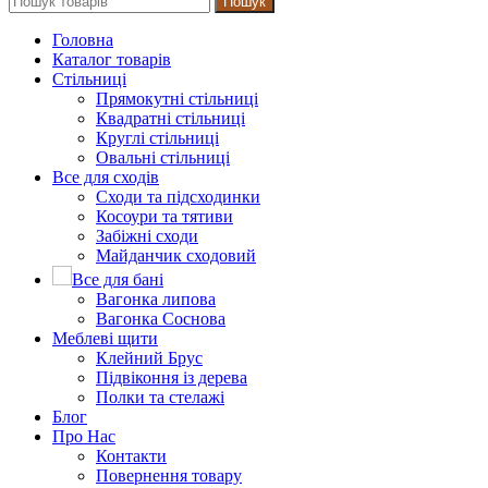
Пошук
Головна
Каталог товарів
Стільниці
Прямокутні стільниці
Квадратні стільниці
Круглі стільниці
Овальні стільниці
Все для сходів
Сходи та підсходинки
Косоури та тятиви
Забіжні сходи
Майданчик сходовий
Все для бані
Вагонка липова
Вагонка Соснова
Меблеві щити
Клейний Брус
Підвіконня із дерева
Полки та стелажі
Блог
Про Нас
Контакти
Повернення товару