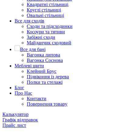
Квадратні стільниці
Круглі стільниці
Овальні стільниці
Все для сходів
Сходи та підсходинки
Косоури та тятиви
Забіжні сходи
Майданчик сходовий
Все для бані
Вагонка липова
Вагонка Соснова
Меблеві щити
Клейний Брус
Підвіконня із дерева
Полки та стелажі
Блог
Про Нас
Контакти
Повернення товару
Калькулятор
Графік відправок
Прайс лист