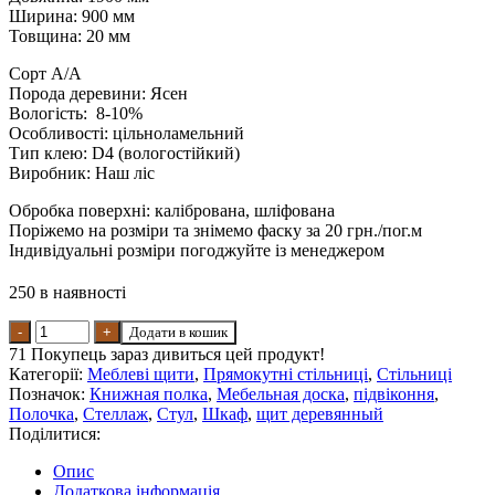
Ширина: 900 мм
Товщина: 20 мм
Сорт А/А
Порода деревини: Ясен
Вологість: 8-10%
Особливості: цільноламельний
Тип клею: D4 (вологостійкий)
Виробник: Наш ліс
Обробка поверхні: калібрована, шліфована
Поріжемо на розміри та знімемо фаску за 20 грн./пог.м
Індивідуальні розміри погоджуйте із менеджером
250 в наявності
Меблевий щит Наш Ліс з цільноламельного ясеня сорт А
Додати в кошик
40х900х1900 мм 1,71 м² кількість
71
Покупець зараз дивиться цей продукт!
Категорії:
Меблеві щити
,
Прямокутні стільниці
,
Стільниці
Позначок:
Книжная полка
,
Мебельная доска
,
підвіконня
,
Полочка
,
Стеллаж
,
Стул
,
Шкаф
,
щит деревянный
Поділитися:
Опис
Додаткова інформація