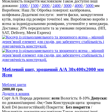
Можливість покриття масловіском Також доступні інші
довжини:
1000
/
1500
/
2000
/
2400
/
3000
/
4000
/
5000
мм
Виробник: Наш Ліс Обробка поверхні: калібрована,
шліфована Додаткові послуги: зняття фаски, заокруглення
кутів, порізка під розміри точнітю1 мм. Виробляємо вироби з
ясена за індивідуальними розмірами, уточнюйте у менеджера.
Доставка: 20% передоплати та за умовами перевізника. (НП,
SAT, Delivery, Meest Express)
Меблевий щит, зрощений A/А 30х400х2000 мм
Ясен
Меблеві щити
2000,00
грн.
Додати в кошик
Сорт А/А Порода деревини:
ясен
Вологість: 8-10%
Допуски:
по довжині/ширині -0м;+5мм Конструкція щита: зрощена
Клей D4 (вологостійкий) Покриття:
Без покриття
/
Можливість покриття масловіском Також доступні інші