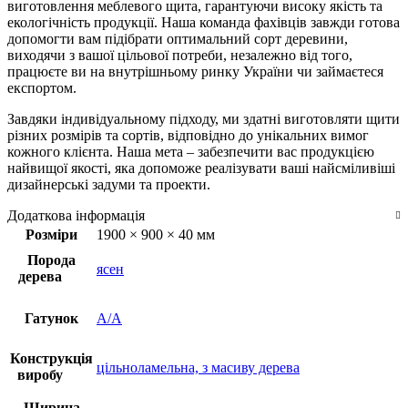
виготовлення меблевого щита, гарантуючи високу якість та
екологічність продукції. Наша команда фахівців завжди готова
допомогти вам підібрати оптимальний сорт деревини,
виходячи з вашої цільової потреби, незалежно від того,
працюєте ви на внутрішньому ринку України чи займаєтеся
експортом.
Завдяки індивідуальному підходу, ми здатні виготовляти щити
різних розмірів та сортів, відповідно до унікальних вимог
кожного клієнта. Наша мета – забезпечити вас продукцією
найвищої якості, яка допоможе реалізувати ваші найсміливіші
дизайнерські задуми та проекти.
Додаткова інформація
Розміри
1900 × 900 × 40 мм
Порода
ясен
дерева
Гатунок
А/А
Конструкція
цільноламельна, з масиву дерева
виробу
Ширина