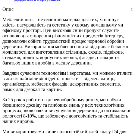
Опис
Меблевий щит – незамінний матеріал для тих, хто цінує
якість, натуральність та естетику у своєму домашньому чи
офісному просторі. Цей високоякісний продукт служить
основою для створення різноманітних предметів інтер’єру,
дозволяючи обійти трудомісткий процес чорнової обробки
деревини. Використання меблевого щита відкриває безмежні
можливості для виготовлення стільниць, сходів, підвіконь,
стелажів, полиць, корпусних меблів, фасадів, стільців та
багатьох інших виробів з масиву деревини.
Завдяки сучасним технологіям і верстатам, ми можемо втілити
в життя найсміливіші ідеї та проєкти – від менажниць,
органайзерів, меблевих фасадів, декоративних елементів,
рамок для дзеркал та картин.
За 25 років роботи на деревообробному ринку, ми набули
безцінного досвіду та глибоких знань у всіх технологічних
процесах, включаючи висушування деревини до оптимальної
вологості 8-10%, що забезпечує довговічність та стабільність
наших виробів.
Ми використовуємо лише вологостійкий клей класу D4 для