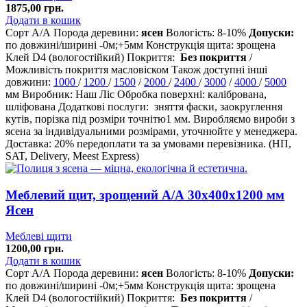
1875,00
грн.
Додати в кошик
Сорт А/А Порода деревини:
ясен
Вологість: 8-10%
Допуски:
по довжині/ширині -0м;+5мм Конструкція щита: зрощена
Клей D4 (вологостійкий) Покриття:
Без покриття
/
Можливість покриття масловіском Також доступні інші
довжини:
1000
/
1200
/
1500
/
2000
/
2400
/
3000
/
4000
/
5000
мм Виробник: Наш Ліс Обробка поверхні: калібрована,
шліфована Додаткові послуги: зняття фаски, заокруглення
кутів, порізка під розміри точнітю1 мм. Виробляємо вироби з
ясена за індивідуальними розмірами, уточнюйте у менеджера.
Доставка: 20% передоплати та за умовами перевізника. (НП,
SAT, Delivery, Meest Express)
Меблевий щит, зрощений A/А 30х400х1200 мм
Ясен
Меблеві щити
1200,00
грн.
Додати в кошик
Сорт А/А Порода деревини:
ясен
Вологість: 8-10%
Допуски:
по довжині/ширині -0м;+5мм Конструкція щита: зрощена
Клей D4 (вологостійкий) Покриття:
Без покриття
/