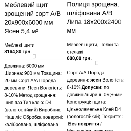
Полиця зрощена,
Меблевий щит
шліфована A/В
зрощений сорт А/В
Липа 18х200х2400
20х900х6000 мм
мм
Ясен 5,4 м²
Меблеві щити
,
Полки та
Меблеві щити
грн.
стелажі
грн.
Довжина: 6000 мм
Сорт А/А
Порода
Ширина: 900 мм
Товщина:
деревини:
ясен
Вологість:
20 мм
Сорт А/А
Порода
8-10%
Допуски:
по
деревини: Ясен
Вологість:
довжині/ширині -0м;+5мм
8-10%
Метод зрощення:
Конструкція щита:
шип паз
Тип клею: D4
цільноламельна
Клей D4
(вологостійкий)
Виробник:
(вологостійкий)
Покриття:
Наш ліс
Обробка поверхні:
Без покриття
/
калібрована, шліфована