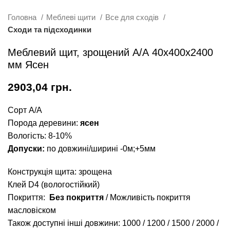
Головна
Меблеві щити
Все для сходів
Сходи та підсходинки
Меблевий щит, зрощений А/А 40х400х2400
мм Ясен
грн.
Сорт А/А
Порода деревини:
ясен
Вологість: 8-10%
Допуски:
по довжині/ширині -0м;+5мм
Конструкція щита: зрощена
Клей D4 (вологостійкий)
Покриття:
Без покриття
/ Можливість покриття
масловіском
Також доступні інші довжини:
1000
/
1200
/
1500
/
2000
/