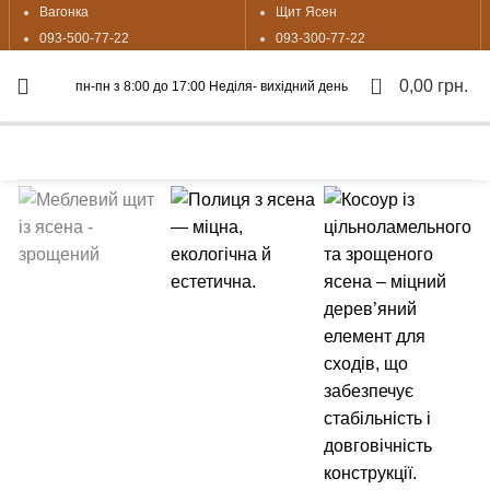
Вагонка
Щит Ясен
093-500-77-22
093-300-77-22
0
0,00
грн.
пн-пн з 8:00 до 17:00 Неділя- вихідний день
Почніть вводити назву, щоб побачити продукти, які ви
шукаєте.
Натисніть, щоб збільшити
Калькулятор
Графік відправок
Прайс лист