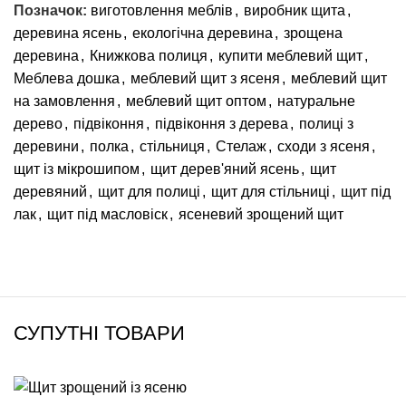
Позначок:
виготовлення меблів
,
виробник щита
,
деревина ясень
,
екологічна деревина
,
зрощена
деревина
,
Книжкова полиця
,
купити меблевий щит
,
Меблева дошка
,
меблевий щит з ясеня
,
меблевий щит
на замовлення
,
меблевий щит оптом
,
натуральне
дерево
,
підвіконня
,
підвіконня з дерева
,
полиці з
деревини
,
полка
,
стільниця
,
Стелаж
,
сходи з ясеня
,
щит із мікрошипом
,
щит дерев'яний ясень
,
щит
деревяний
,
щит для полиці
,
щит для стільниці
,
щит під
лак
,
щит під масловіск
,
ясеневий зрощений щит
СУПУТНІ ТОВАРИ