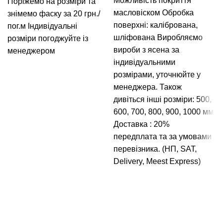
Можливість покриття
Поріжемо на розміри та
масловіском
Обробка
знімемо фаску за 20 грн./
поверхні: калібрована,
пог.м
Індивідуальні
шліфована
Виробляємо
розміри погоджуйте із
вироби з ясена за
менеджером
індивідуальними
розмірами, уточнюйте у
менеджера.
Також
дивіться інші розміри: 500,
600, 700, 800, 900, 1000 мм
Доставка : 20%
передплата та за умовами
перевізника. (НП, SAT,
Delivery, Meest Express)