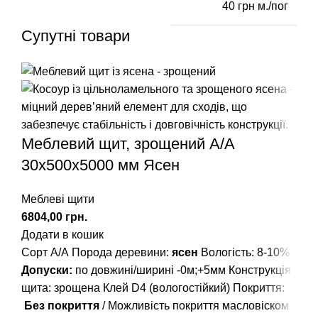
40 грн м./пог
Супутні товари
Меблевий щит, зрощений A/А
30х500х5000 мм Ясен
Меблеві щити
грн.
Додати в кошик
Сорт А/А Порода деревини:
ясен
Вологість: 8-10%
Допуски:
по довжині/ширині -0м;+5мм Конструкція
щита: зрощена Клей D4 (вологостійкий) Покриття:
Без покриття
/ Можливість покриття масловіском