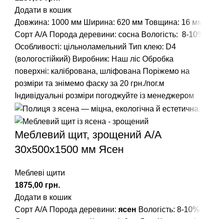
Додати в кошик
Довжина: 1000 мм
Ширина: 620 мм
Товщина: 16 мм
Сорт А/А
Порода деревини: сосна
Вологість: 8-10%
Особливості: цільноламельний
Тип клею: D4
(вологостійкий)
Виробник: Наш ліс
Обробка
поверхні: калібрована, шліфована
Поріжемо на
розміри та знімемо фаску за 20 грн./пог.м
Індивідуальні розміри погоджуйте із менеджером
Меблевий щит, зрощений A/А
30х500х1500 мм Ясен
Меблеві щити
грн.
Додати в кошик
Сорт А/А Порода деревини:
ясен
Вологість: 8-10%