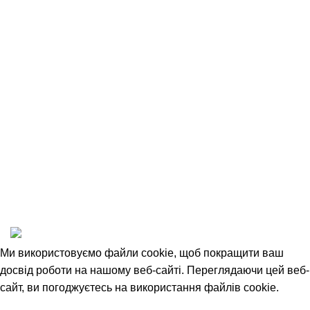
Оплата та доставка
Повернення товару
Співробітництво
Угода Користувача
Відкриті вакансії
Політика конфіденційності
1993-2025 © НАШ ЛІС
Ми використовуємо файли cookie, щоб покращити ваш
досвід роботи на нашому веб-сайті. Переглядаючи цей веб-
сайт, ви погоджуєтесь на використання файлів cookie.
Прийняти