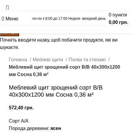
Вагонка
Щит Ясен
093-500-77-22
093-300-77-22
0
пункти
Меню
пн-пн з 8:00 до 17:00 Неділя- вихідний день
0,00
грн.
Калькулятор
Графік відправок
Прайс лист
Пошук
Розпродано
Почніть вводити назву, щоб побачити продукти, які ви
шукаєте.
Натисніть, щоб збільшити
Головна
Меблеві щити
Полки та стелажі
Меблевий щит зрощений сорт В/В 40х300х1200
мм Сосна 0,36 м²
Меблевий щит зрощений сорт В/В
40х300х1200 мм Сосна 0,36 м²
грн.
Сорт А/А
Порода деревини:
ясен