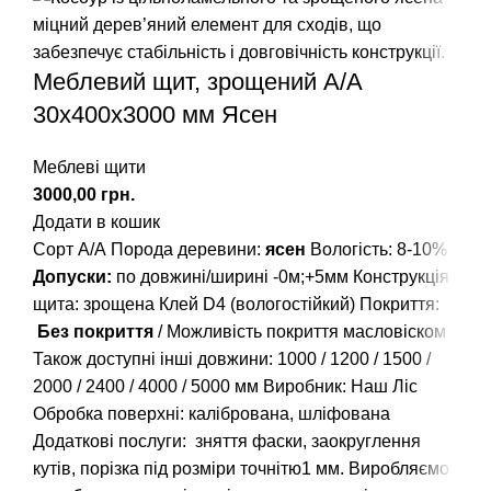
Меблевий щит, зрощений A/А
30х400х3000 мм Ясен
Меблеві щити
грн.
Додати в кошик
Сорт А/А Порода деревини:
ясен
Вологість: 8-10%
Допуски:
по довжині/ширині -0м;+5мм Конструкція
щита: зрощена Клей D4 (вологостійкий) Покриття:
Без покриття
/ Можливість покриття масловіском
Також доступні інші довжини:
1000
/
1200
/
1500
/
2000
/
2400
/
4000
/
5000
мм Виробник: Наш Ліс
Обробка поверхні: калібрована, шліфована
Додаткові послуги: зняття фаски, заокруглення
кутів, порізка під розміри точнітю1 мм. Виробляємо