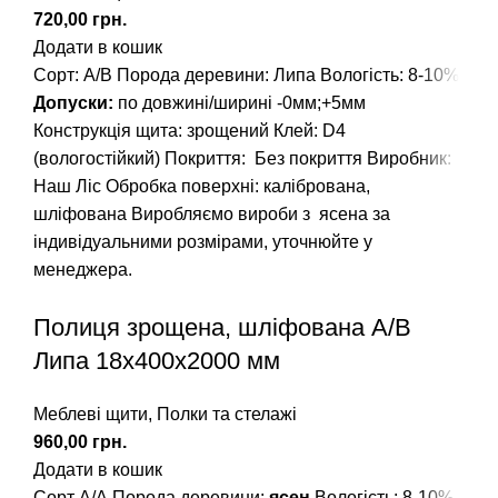
грн.
Додати в кошик
Сорт: А/В
Порода деревини: Липа
Вологість: 8-10%
Допуски:
по довжині/ширині -0мм;+5мм
Конструкція щита: зрощений
Клей: D4
(вологостійкий)
Покриття: Без покриття
Виробник:
Наш Ліс
Обробка поверхні: калібрована,
шліфована
Виробляємо вироби з ясена за
індивідуальними розмірами, уточнюйте у
менеджера.
Полиця зрощена, шліфована A/В
Липа 18х400х2000 мм
Меблеві щити
,
Полки та стелажі
грн.
Додати в кошик
Сорт А/А
Порода деревини:
ясен
Вологість: 8-10%