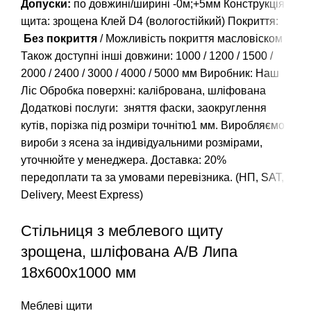
Допуски:
по довжині/ширині -0м;+5мм Конструкція
щита: зрощена Клей D4 (вологостійкий) Покриття:
Без покриття
/ Можливість покриття масловіском
Також доступні інші довжини:
1000
/
1200
/
1500
/
2000
/
2400
/
3000
/
4000
/
5000
мм Виробник: Наш
Ліс Обробка поверхні: калібрована, шліфована
Додаткові послуги: зняття фаски, заокруглення
кутів, порізка під розміри точнітю1 мм. Виробляємо
вироби з ясена за індивідуальними розмірами,
уточнюйте у менеджера. Доставка: 20%
передоплати та за умовами перевізника. (НП, SAT,
Delivery, Meest Express)
Стільниця з меблевого щиту
зрощена, шліфована A/В Липа
18х600х1000 мм
Меблеві щити