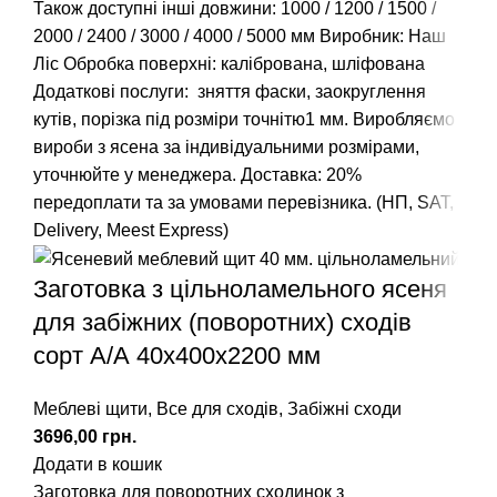
Також доступні інші довжини:
1000
/
1200
/
1500
/
2000
/
2400
/
3000
/
4000
/
5000
мм Виробник: Наш
Ліс Обробка поверхні: калібрована, шліфована
Додаткові послуги: зняття фаски, заокруглення
кутів, порізка під розміри точнітю1 мм. Виробляємо
вироби з ясена за індивідуальними розмірами,
уточнюйте у менеджера. Доставка: 20%
передоплати та за умовами перевізника. (НП, SAT,
Delivery, Meest Express)
Заготовка з цільноламельного ясеня
для забіжних (поворотних) сходів
сорт А/А 40х400х2200 мм
Меблеві щити
,
Все для сходів
,
Забіжні сходи
грн.
Додати в кошик
Заготовка для поворотних сходинок з