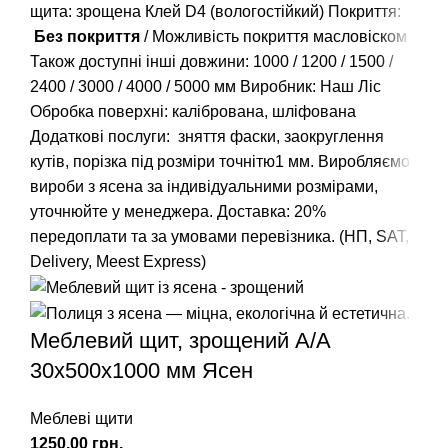
щита: зрощена Клей D4 (вологостійкий) Покриття:
Без покриття
/ Можливість покриття масловіском
Також доступні інші довжини:
1000
/
1200
/
1500
/
2400
/
3000
/
4000
/
5000
мм Виробник: Наш Ліс
Обробка поверхні: калібрована, шліфована
Додаткові послуги: зняття фаски, заокруглення
кутів, порізка під розміри точнітю1 мм. Виробляємо
вироби з ясена за індивідуальними розмірами,
уточнюйте у менеджера. Доставка: 20%
передоплати та за умовами перевізника. (НП, SAT,
Delivery, Meest Express)
Меблевий щит, зрощений A/А
30х500х1000 мм Ясен
Меблеві щити
грн.