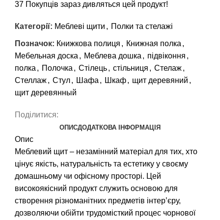
37
Покупців зараз дивляться цей продукт!
Категорії:
Меблеві щити
,
Полки та стелажі
Позначок:
Книжкова полиця
,
Книжная полка
,
Мебельная доска
,
Меблева дошка
,
підвіконня
,
полка
,
Полочка
,
Стілець
,
стільниця
,
Стелаж
,
Стеллаж
,
Стул
,
Шафа
,
Шкаф
,
щит деревяний
,
щит деревянный
Поділитися:
ОПИС
ДОДАТКОВА ІНФОРМАЦІЯ
Опис
Меблевий щит – незамінний матеріал для тих, хто
цінує якість, натуральність та естетику у своєму
домашньому чи офісному просторі. Цей
високоякісний продукт служить основою для
створення різноманітних предметів інтер’єру,
дозволяючи обійти трудомісткий процес чорнової