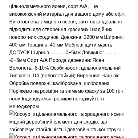
цільноламельного ясеня, сорт А/А, це
високоякісний матеріал для вашого дому або офісу.
Виготовлена з міцного ясеня, заготовка ідеально
підходить для створення красивих і надійних
поворотних сходинок.
Довжина: 2200 мм
Ширина:
400 мм
Товщина: 40 мм Меблеві щити мають
ДОПУСК Ширина: ......... -0+5мм Довжина: .........
-0+5мм
Сорт А/А
Порода деревини: Ясен
Вологість: 8-10%
Особливості: цільноламельний
Тип клею: D4 (вологостійкий)
Виробник: Наш ліс
Обробка поверхні: калібрована, шліфована
Поріжемо на розміри та знімемо фаску за 100 грн./
пог.м
Індивідуальні розміри погоджуйте із
менеджером