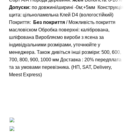
Допуски:
по довжині/ширині -0м;+5мм
Конструкція
щита: цільноламельна
Клей D4 (вологостійкий)
Покриття:
Без покриття
/ Можливість покриття
масловіском
Обробка поверхні: калібрована,
шліфована
Виробляємо вироби з ясена за
індивідуальними розмірами, уточнюйте у
менеджера.
Також дивіться інші розміри: 500, 600,
700, 800, 900, 1000 мм
Доставка : 20% передплата
та за умовами перевізника. (НП, SAT, Delivery,
Meest Express)
Вагонка, погонаж, дерев'яна пелета
+38 (093) 500-77-22 - Юлія
info@nashles.com.ua