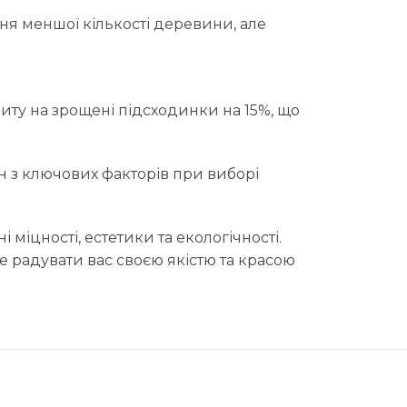
я меншої кількості деревини, але
иту на зрощені підсходинки на 15%, що
н з ключових факторів при виборі
міцності, естетики та екологічності.
е радувати вас своєю якістю та красою