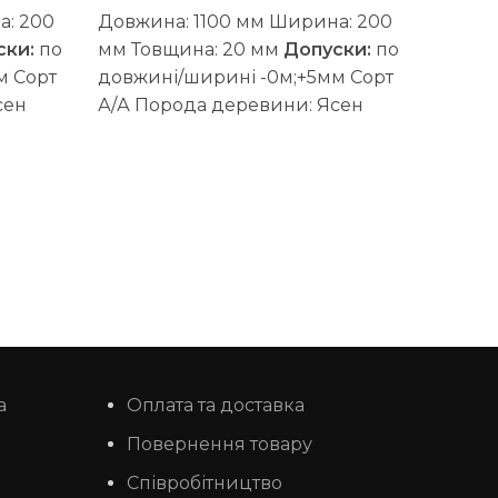
: 200
Довжина: 1100 мм
Ширина: 200
ски:
по
мм
Товщина: 20 мм
Допуски:
по
мм
Сорт
довжині/ширині -0м;+5мм
Сорт
Довжи
сен
А/А
Порода деревини: Ясен
мм
То
Вологість: 8-10%
Метод
ширин
лею: D4
зрощення: шип паз
Тип клею: D4
А
Поро
к: Наш
(вологостійкий)
Виробник: Наш
Вологі
ліс
Обробка поверхні:
(волог
калібрована, шліфована
ліс
Обр
знімемо
Поріжемо на розміри та знімемо
калібр
фаску за 100 грн./пог.м
Поріже
Індивідуальні розміри
фаску 
ром
погоджуйте із менеджером
Індиві
погод
а
Оплата та доставка
Повернення товару
Співробітництво