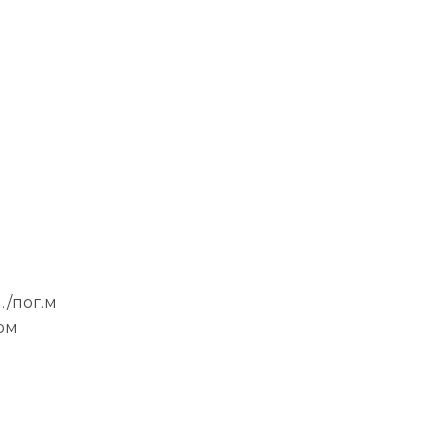
./пог.м
ром