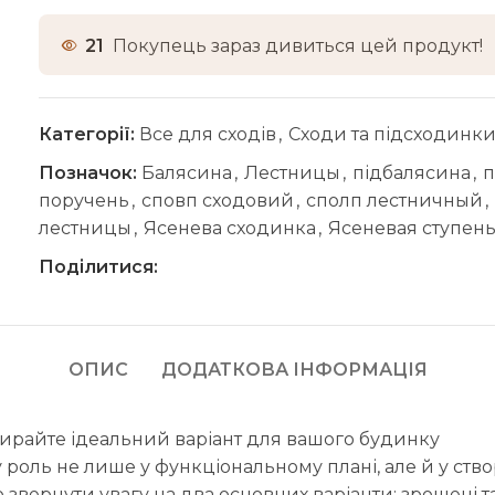
21
Покупець зараз дивиться цей продукт!
Категорії:
Все для сходів
,
Сходи та підсходинк
Позначок:
Балясина
,
Лестницы
,
підбалясина
,
п
поручень
,
сповп сходовий
,
сполп лестничный
,
лестницы
,
Ясенева сходинка
,
Ясеневая ступен
Поділитися:
ОПИС
ДОДАТКОВА ІНФОРМАЦІЯ
бирайте ідеальний варіант для вашого будинку
роль не лише у функціональному плані, але й у ство
звернути увагу на два основних варіанти: зрощені та