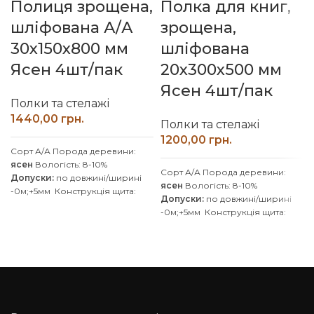
Полиця зрощена,
Полка для книг,
шліфована А/А
зрощена,
30х150х800 мм
шліфована
Ясен 4шт/пак
20х300х500 мм
Ясен 4шт/пак
Полки та стелажі
грн.
Полки та стелажі
грн.
Сорт А/А
Порода деревини:
ясен
Вологість: 8-10%
Сорт А/А
Порода деревини:
Допуски:
по довжині/ширині
ясен
Вологість: 8-10%
-0м;+5мм
Конструкція щита:
Допуски:
по довжині/ширині
цільноламельна
Клей D4
-0м;+5мм
Конструкція щита:
(вологостійкий)
Покриття:
Без
зрощена
Клей D4
покриття
/ Можливість
(вологостійкий)
Покриття:
Без
покриття масловіском
покриття
/ Можливість
Обробка поверхні:
покриття масловіском
калібрована, шліфована
Обробка поверхні:
Виробляємо вироби з ясена
калібрована, шліфована
за індивідуальними розмірами,
Виробляємо вироби з ясена
уточнюйте у менеджера.
Також