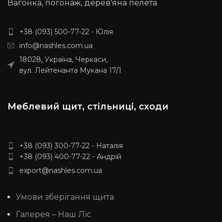
Вагонка, погонаж, дерев'яна пелета
за індивідуальними розмірами,
дивіться інші розміри: 500, 600,
уточнюйте у менеджера.
Також
700, 800, 900, 1000 мм
дивіться інші розміри:
500 мм
,
Доставка : 50% передплата та за
+38 (093) 500-77-22 - Юлія
600 мм
,
700 мм
,
800 мм
,
900
умовами перевізника. (НП, SAT,
мм
,
1000 мм
Доставка : 50%
Delivery, Meest Express)
info@nashles.com.ua
передплата та за умовами
18028, Україна, Черкаси,
перевізника. (НП, SAT, Delivery,
Meest Express)
вул. Лейтенанта Мукана 17/1
Меблевий щит, стільниці, сходи
+38 (093) 300-77-22 - Наталія
+38 (093) 400-77-22 - Андрій
export@nashles.com.ua
Умови зберігання щита
Галерея – Наш Ліс