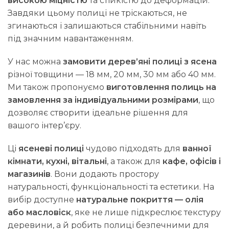
високою міцністю
та стійкістю до деформацій.
Завдяки цьому полиці не тріскаються, не
згинаються і залишаються стабільними навіть
під значним навантаженням.
У нас можна
замовити дерев’яні полиці з ясена
різної товщини — 18 мм, 20 мм, 30 мм або 40 мм.
Ми також пропонуємо
виготовлення полиць на
замовлення за індивідуальними розмірами
, що
дозволяє створити ідеальне рішення для
вашого інтер’єру.
Ці
ясеневі полиці
чудово підходять для
ванної
кімнати, кухні, вітальні
, а також для
кафе, офісів і
магазинів
. Вони додають простору
натуральності, функціональності та естетики. На
вибір доступне
натуральне покриття — олія
або масловіск
, яке не лише підкреслює текстуру
деревини, а й робить полиці безпечними для