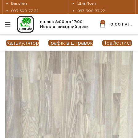
Вагонка
Щит Ясен
093-500-77-22
093-300-77-22
пн-пн з 8:00 до 17:00
0
0,00
ГРН.
Неділя- вихідний день
Калькулятор
Графік відправок
Прайс лист