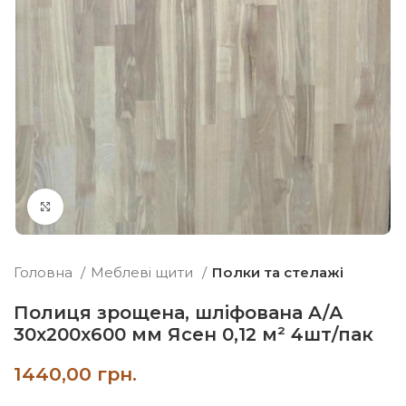
Натисніть, щоб збільшити
Головна
Меблеві щити
Полки та стелажі
Полиця зрощена, шліфована A/А
30х200х600 мм Ясен 0,12 м² 4шт/пак
грн.