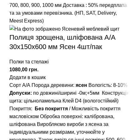
700, 800, 900, 1000 мм
Доставка : 50% передплата
та за умовами перевізника. (НП, SAT, Delivery,
Meest Express)
Полиця зрощена, шліфована А/А
30х150х600 мм Ясен 4шт/пак
Полки та стелажі
грн.
Додати в кошик
Сорт А/А
Порода деревини:
ясен
Вологість: 8-10%
Допуски:
по довжині/ширині -0м;+5мм
Конструкція
щита: цільноламельна
Клей D4 (вологостійкий)
Покриття:
Без покриття
/ Можливість покриття
масловіском
Обробка поверхні: калібрована,
шліфована
Виробляємо вироби з ясена за
індивідуальними розмірами, уточнюйте у
менеджера.
Також дивіться інші розміри: 500, 600,