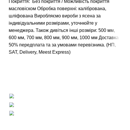
Покриття: Без покриття / Можливість покриття
масловіском Обробка поверхні: калібрована,
шліфована Виробляємо вироби з ясена за
індивідуальними розмірами, уточнюйте у
менеджера. Також дивіться інші розміри:
500 мм
,
600 мм
,
700 мм
,
800 мм
,
900 мм
,
1000 мм
Доставка :
50% передплата та за умовами перевізника. (НП,
SAT, Delivery, Meest Express)
Вагонка, погонаж, дерев'яна пелета
+38 (093) 500-77-22 - Юлія
info@nashles.com.ua
18028, Україна, Черкаси,
вул. Лейтенанта Мукана 17/1