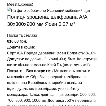
Meest Express)
Полиця зрощена, шліфована А/А
30х300х900 мм Ясен 0,27 м²
Полки та стелажі
грн.
Додати в кошик
Сорт А/А
Порода деревини:
ясен
Вологість: 8-10%
Допуски:
по довжині/ширині -0м;+5мм
Конструкція
щита: цільноламельна
Клей D4 (вологостійкий)
Покриття:
Без покриття
/ Можливість покриття
масловіском
Обробка поверхні: калібрована,
шліфована
Виробляємо вироби з ясена за
індивідуальними розмірами, уточнюйте у
менеджера.
Також дивіться інші розміри: 500, 600,
700, 800, 900, 1000 мм
Доставка : 50% передплата