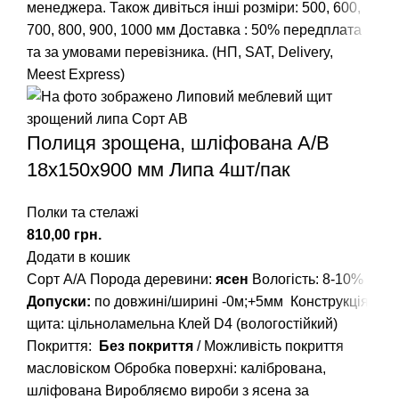
менеджера.
Також дивіться інші розміри: 500, 600,
700, 800, 900, 1000 мм
Доставка : 50% передплата
та за умовами перевізника. (НП, SAT, Delivery,
Meest Express)
Полиця зрощена, шліфована А/В
18х150х900 мм Липа 4шт/пак
Полки та стелажі
грн.
Додати в кошик
Сорт А/А
Порода деревини:
ясен
Вологість: 8-10%
Допуски:
по довжині/ширині -0м;+5мм
Конструкція
щита: цільноламельна
Клей D4 (вологостійкий)
Покриття:
Без покриття
/ Можливість покриття
масловіском
Обробка поверхні: калібрована,
шліфована
Виробляємо вироби з ясена за