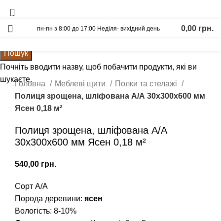
Вагонка
Щит Ясен
093-500-77-22
093-300-77-22
0,00
грн.
пн-пн з 8:00 до 17:00 Неділя- вихідний день
Калькулятор
Графік відправок
Прайс лист
Пошук
Почніть вводити назву, щоб побачити продукти, які ви
Натисніть, щоб збільшити
шукаєте.
Головна
Меблеві щити
Полки та стелажі
Полиця зрощена, шліфована А/А 30х300х600 мм
Ясен 0,18 м²
Полиця зрощена, шліфована А/А
30х300х600 мм Ясен 0,18 м²
грн.
Сорт А/А
Порода деревини:
ясен
Вологість: 8-10%