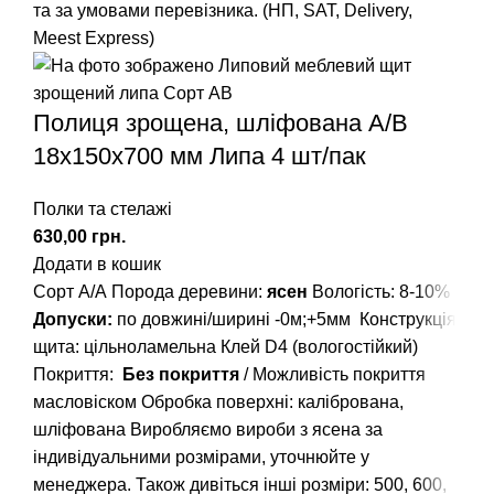
та за умовами перевізника. (НП, SAT, Delivery,
Meest Express)
Полиця зрощена, шліфована А/В
18х150х700 мм Липа 4 шт/пак
Полки та стелажі
грн.
Додати в кошик
Сорт А/А
Порода деревини:
ясен
Вологість: 8-10%
Допуски:
по довжині/ширині -0м;+5мм
Конструкція
щита: цільноламельна
Клей D4 (вологостійкий)
Покриття:
Без покриття
/ Можливість покриття
масловіском
Обробка поверхні: калібрована,
шліфована
Виробляємо вироби з ясена за
індивідуальними розмірами, уточнюйте у
менеджера.
Також дивіться інші розміри: 500, 600,