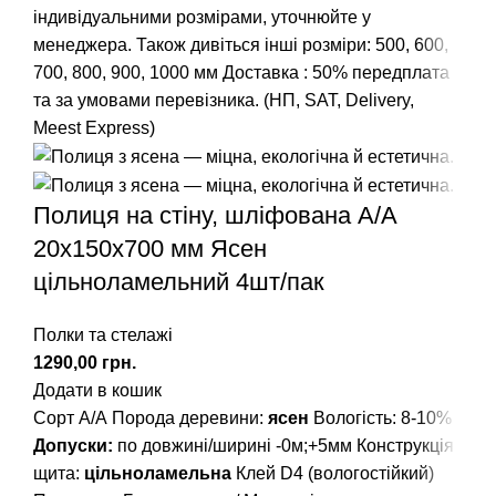
індивідуальними розмірами, уточнюйте у
менеджера.
Також дивіться інші розміри: 500, 600,
700, 800, 900, 1000 мм
Доставка : 50% передплата
та за умовами перевізника. (НП, SAT, Delivery,
Meest Express)
Полиця на стіну, шліфована А/А
20х150х700 мм Ясен
цільноламельний 4шт/пак
Полки та стелажі
грн.
Додати в кошик
Сорт А/А Порода деревини:
ясен
Вологість: 8-10%
Допуски:
по довжині/ширині -0м;+5мм Конструкція
щита:
цільноламельна
Клей D4 (вологостійкий)