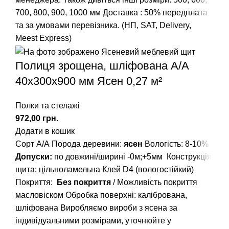
700, 800, 900, 1000 мм
Доставка : 50% передплата
та за умовами перевізника. (НП, SAT, Delivery,
Meest Express)
Полиця зрощена, шліфована А/А
40х300х900 мм Ясен 0,27 м²
Полки та стелажі
грн.
Додати в кошик
Сорт А/А
Порода деревини:
ясен
Вологість: 8-10%
Допуски:
по довжині/ширині -0м;+5мм
Конструкція
щита: цільноламельна
Клей D4 (вологостійкий)
Покриття:
Без покриття
/ Можливість покриття
масловіском
Обробка поверхні: калібрована,
шліфована
Виробляємо вироби з ясена за
індивідуальними розмірами, уточнюйте у