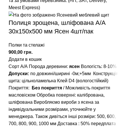
та за умовами перевізника. (НП, SAT, Delivery,
Meest Express)
Полиця зрощена, шліфована А/А
30х150х500 мм Ясен 4шт/пак
Полки та стелажі
грн.
Додати в кошик
Сорт А/А
Порода деревини:
ясен
Вологість: 8-10%
Допуски:
по довжині/ширині -0м;+5мм
Конструкція
щита: цільноламельна
Клей D4 (вологостійкий)
Покриття:
Без покриття
/ Можливість покриття
масловіском
Обробка поверхні: калібрована,
шліфована
Виробляємо вироби з ясена за
індивідуальними розмірами, уточнюйте у
менеджера.
Також дивіться інші розміри: 500, 600,
700, 800, 900, 1000 мм
Доставка : 50% передплата