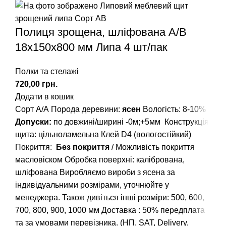
Полиця зрощена, шліфована А/В
18х150х800 мм Липа 4 шт/пак
Полки та стелажі
грн.
Додати в кошик
Сорт А/А
Порода деревини:
ясен
Вологість: 8-10%
Допуски:
по довжині/ширині -0м;+5мм
Конструкція
щита: цільноламельна
Клей D4 (вологостійкий)
Покриття:
Без покриття
/ Можливість покриття
масловіском
Обробка поверхні: калібрована,
шліфована
Виробляємо вироби з ясена за
індивідуальними розмірами, уточнюйте у
менеджера.
Також дивіться інші розміри: 500, 600,
700, 800, 900, 1000 мм
Доставка : 50% передплата
та за умовами перевізника. (НП, SAT, Delivery,