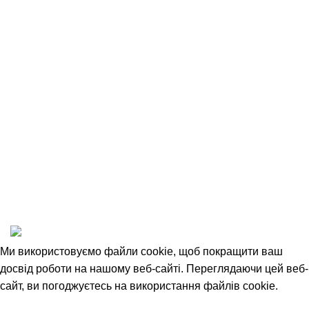
Оплата та доставка
Повернення товару
Співробітництво
Угода Користувача
Відкриті вакансії
Політика конфіденційності
1993-2025 © НАШ ЛІС
Ми використовуємо файли cookie, щоб покращити ваш
досвід роботи на нашому веб-сайті. Переглядаючи цей веб-
сайт, ви погоджуєтесь на використання файлів cookie.
Прийняти