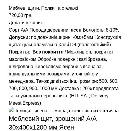
Меблеві щити
,
Полки та стелажі
720,00
грн.
Додати в кошик
Сорт А/А
Порода деревини:
ясен
Вологість: 8-10%
Допуски:
по довжині/ширині -0м;+5мм
Конструкція
щита: цільноламельна
Клей D4 (вологостійкий)
Покриття:
Без покриття
/ Можливість покриття
масловіском
Обробка поверхні: калібрована,
шліфована
Виробляємо вироби з ясена за
індивідуальними розмірами, уточнюйте у
менеджера.
Також дивіться інші розміри: 500, 600,
700, 800, 900, 1000 мм
Доставка : 20% передплата
та за умовами перевізника. (НП, SAT, Delivery,
Meest Express)
Меблевий щит, зрощений A/А
30х400х1200 мм Ясен