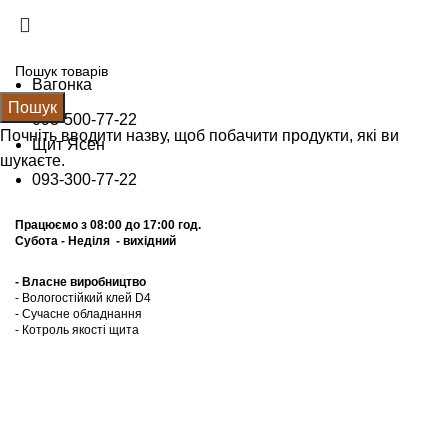
Щит Ясен +38 (093) 300 77 22
Вагонка +38 (093) 500 77 22
info@nashles.com.ua
Вагонка
Пошук
093-500-77-22
Почніть вводити назву, щоб побачити продукти, які ви
Щит Ясен
шукаєте.
093-300-77-22
Працюємо з 08:00 до 17:00 год.
Субота - Неділя - вихідний
- Власне виробництво
- Вологостійкий клей D4
- Сучасне обладнання
- Котроль якоcті щита
Калькулятор
Прайс лист
Графік відправок