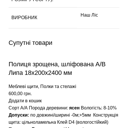
Наш Ліс
ВИРОБНИК
Супутні товари
Полиця зрощена, шліфована A/В
Липа 18х200х2400 мм
Меблеві щити
,
Полки та стелажі
600,00
грн.
Додати в кошик
Сорт А/А
Порода деревини:
ясен
Вологість: 8-10%
Допуски:
по довжині/ширині -0м;+5мм
Конструкція
щита: цільноламельна
Клей D4 (вологостійкий)