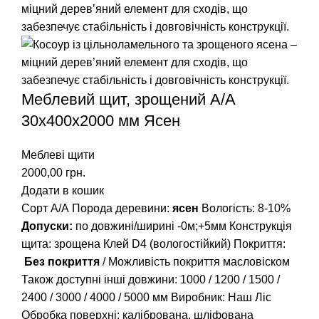
Меблевий щит, зрощений A/А
30х400х2000 мм Ясен
Меблеві щити
2000,00
грн.
Додати в кошик
Сорт А/А Порода деревини:
ясен
Вологість: 8-10%
Допуски:
по довжині/ширині -0м;+5мм Конструкція
щита: зрощена Клей D4 (вологостійкий) Покриття:
Без покриття
/ Можливість покриття масловіском
Також доступні інші довжини:
1000
/
1200
/
1500
/
2400
/
3000
/
4000
/
5000
мм Виробник: Наш Ліс
Обробка поверхні: калібрована, шліфована