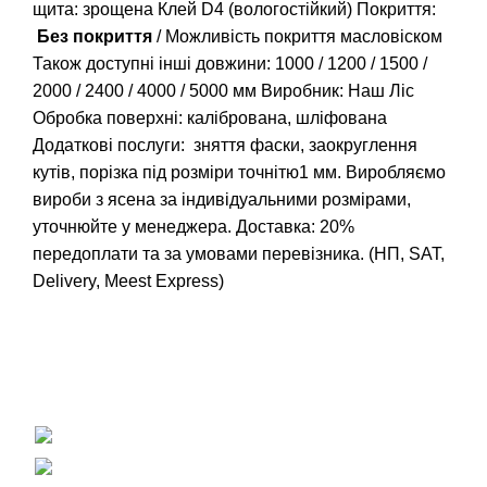
щита: зрощена Клей D4 (вологостійкий) Покриття:
Без покриття
/ Можливість покриття масловіском
Також доступні інші довжини:
1000
/
1200
/
1500
/
2000
/
2400
/
4000
/
5000
мм Виробник: Наш Ліс
Обробка поверхні: калібрована, шліфована
Додаткові послуги: зняття фаски, заокруглення
кутів, порізка під розміри точнітю1 мм. Виробляємо
вироби з ясена за індивідуальними розмірами,
уточнюйте у менеджера. Доставка: 20%
передоплати та за умовами перевізника. (НП, SAT,
Delivery, Meest Express)
Вагонка, погонаж, дерев'яна пелета
+38 (093) 500-77-22 - Юлія
info@nashles.com.ua