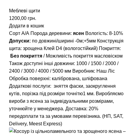
Меблеві щити
1200,00
грн.
Додати в кошик
Сорт А/А Порода деревини:
ясен
Вологість: 8-10%
Допуски:
по довжині/ширині -0м;+5мм Конструкція
щита: зрощена Клей D4 (вологостійкий) Покриття:
Без покриття
/ Можливість покриття масловіском
Також доступні інші довжини:
1000
/
1500
/
2000
/
2400
/
3000
/
4000
/
5000
мм Виробник: Наш Ліс
Обробка поверхні: калібрована, шліфована
Додаткові послуги: зняття фаски, заокруглення
кутів, порізка під розміри точнітю1 мм. Виробляємо
вироби з ясена за індивідуальними розмірами,
уточнюйте у менеджера. Доставка: 20%
передоплати та за умовами перевізника. (НП, SAT,
Delivery, Meest Express)