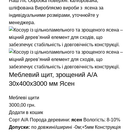
Наш Ліс
Обробка поверхні: калібрована,
шліфована
Виробляємо вироби з ясена за
індивідуальними розмірами, уточнюйте у
менеджера.
Меблевий щит, зрощений A/А
30х400х3000 мм Ясен
Меблеві щити
3000,00
грн.
Додати в кошик
Сорт А/А Порода деревини:
ясен
Вологість: 8-10%
Допуски:
по довжині/ширині -0м;+5мм Конструкція