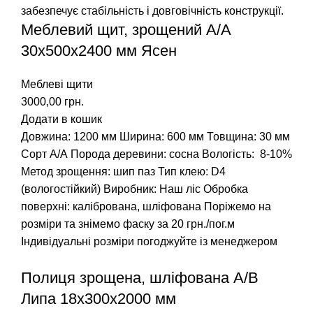
Меблевий щит, зрощений A/А
30х500х2400 мм Ясен
Меблеві щити
3000,00
грн.
Додати в кошик
Довжина: 1200 мм
Ширина: 600 мм
Товщина: 30 мм
Сорт А/А
Порода деревини: сосна
Вологість: 8-10%
Метод зрощення: шип паз
Тип клею: D4
(вологостійкий)
Виробник: Наш ліс
Обробка
поверхні: калібрована, шліфована
Поріжемо на
розміри та знімемо фаску за 20 грн./пог.м
Індивідуальні розміри погоджуйте із менеджером
Полиця зрощена, шліфована А/В
Липа 18х300х2000 мм