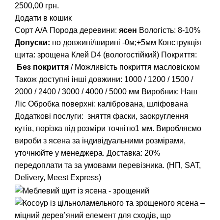
2500,00
грн.
Додати в кошик
Сорт А/А Порода деревини:
ясен
Вологість: 8-10%
Допуски:
по довжині/ширині -0м;+5мм Конструкція
щита: зрощена Клей D4 (вологостійкий) Покриття:
Без покриття
/ Можливість покриття масловіском
Також доступні інші довжини:
1000
/
1200
/
1500
/
2000
/
2400
/
3000
/
4000
/
5000
мм Виробник: Наш
Ліс Обробка поверхні: калібрована, шліфована
Додаткові послуги: зняття фаски, заокруглення
кутів, порізка під розміри точнітю1 мм. Виробляємо
вироби з ясена за індивідуальними розмірами,
уточнюйте у менеджера. Доставка: 20%
передоплати та за умовами перевізника. (НП, SAT,
Delivery, Meest Express)