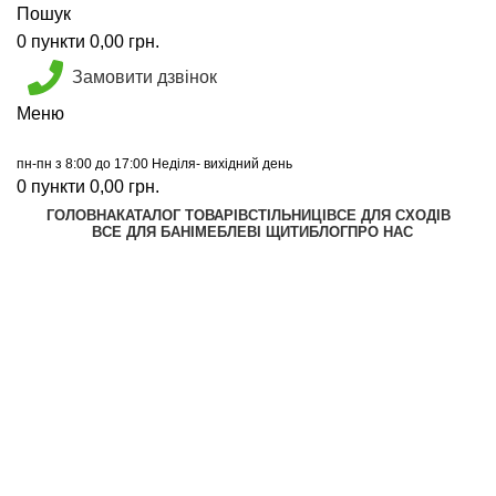
Пошук
0
пункти
0,00
грн.
Замовити дзвінок
Меню
пн-пн з 8:00 до 17:00 Неділя- вихідний день
0
пункти
0,00
грн.
ГОЛОВНА
КАТАЛОГ ТОВАРІВ
СТІЛЬНИЦІ
ВСЕ ДЛЯ СХОДІВ
ВСЕ ДЛЯ БАНІ
МЕБЛЕВІ ЩИТИ
БЛОГ
ПРО НАС
Калькулятор
Графік відправок
Прайс лист
Натисніть, щоб збільшити