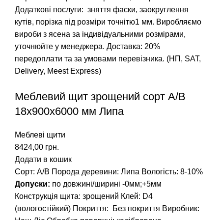
Додаткові послуги: зняття фаски, заокруглення
кутів, порізка під розміри точнітю1 мм. Виробляємо
вироби з ясена за індивідуальними розмірами,
уточнюйте у менеджера. Доставка: 20%
передоплати та за умовами перевізника. (НП, SAT,
Delivery, Meest Express)
Меблевий щит зрощений сорт А/В
18х900х6000 мм Липа
Меблеві щити
8424,00
грн.
Додати в кошик
Сорт: А/В
Порода деревини: Липа
Вологість: 8-10%
Допуски:
по довжині/ширині -0мм;+5мм
Конструкція щита: зрощений
Клей: D4
(вологостійкий)
Покриття: Без покриття
Виробник: