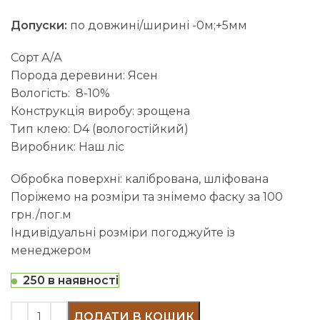
Допуски:
по довжині/ширині -0м;+5мм
Сорт А/А
Порода деревини: Ясен
Вологість: 8-10%
Конструкція виробу: зрощена
Тип клею: D4 (вологостійкий)
Виробник: Наш ліс
Обробка поверхні: калібрована, шліфована
Поріжемо на розміри та знімемо фаску за 100
грн./пог.м
Індивідуальні розміри погоджуйте із
менеджером
250 в наявності
ДОДАТИ В КОШИК