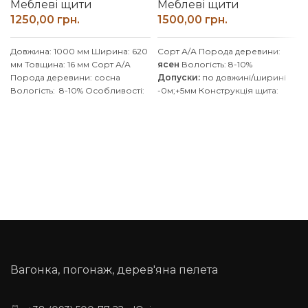
Меблеві щити
Меблеві щити
грн.
грн.
Довжина: 1000 мм
Ширина: 620
Сорт А/А Порода деревини:
мм
Товщина: 16 мм
Сорт А/А
ясен
Вологість: 8-10%
Порода деревини: сосна
Допуски:
по довжині/ширині
Вологість: 8-10%
Особливості:
-0м;+5мм Конструкція щита:
цільноламельний
Тип клею: D4
зрощена Клей D4
(вологостійкий)
Виробник:
(вологостійкий) Покриття:
Без
Наш ліс
Обробка поверхні:
покриття
/ Можливість
калібрована, шліфована
покриття масловіском Також
Поріжемо на розміри та
доступні інші довжини:
1000
/
знімемо фаску за 20 грн./пог.м
1200
/
2000
/
2400
/
3000
/
Індивідуальні розміри
4000
/
5000
мм Виробник: Наш
погоджуйте із менеджером
Ліс Обробка поверхні:
калібрована, шліфована
Додаткові послуги: зняття
фаски, заокруглення кутів,
порізка під розміри точнітю1
мм. Виробляємо вироби з
Вагонка, погонаж, дерев'яна пелета
ясена за індивідуальними
розмірами, уточнюйте у
менеджера. Доставка: 20%