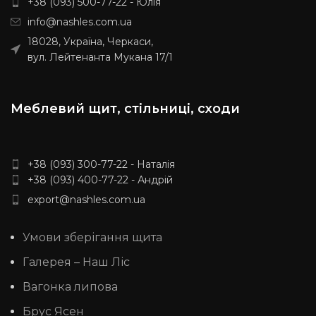
+38 (093) 500-77-22 - Юлія
передоплати та за умовами
перевізника. (НП, SAT, Delivery,
info@nashles.com.ua
Meest Express)
18028, Україна, Черкаси,
вул. Лейтенанта Мукана 17/1
Меблевий щит, стільниці, сходи
+38 (093) 300-77-22 - Наталія
+38 (093) 400-77-22 - Андрій
export@nashles.com.ua
Умови зберігання щита
Галерея – Наш Ліс
Вагонка липова
Брус Ясен