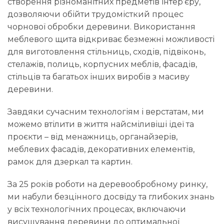
створення різноманітних предметів інтер’єру,
дозволяючи обійти трудомісткий процес
чорнової обробки деревини. Використання
меблевого щита відкриває безмежні можливості
для виготовлення стільниць, сходів, підвіконь,
стелажів, полиць, корпусних меблів, фасадів,
стільців та багатьох інших виробів з масиву
деревини.
Завдяки сучасним технологіям і верстатам, ми
можемо втілити в життя найсміливіші ідеї та
проєкти – від менажниць, органайзерів,
меблевих фасадів, декоративних елементів,
рамок для дзеркал та картин.
За 25 років роботи на деревообробному ринку,
ми набули безцінного досвіду та глибоких знань
у всіх технологічних процесах, включаючи
висушування деревини до оптимальної