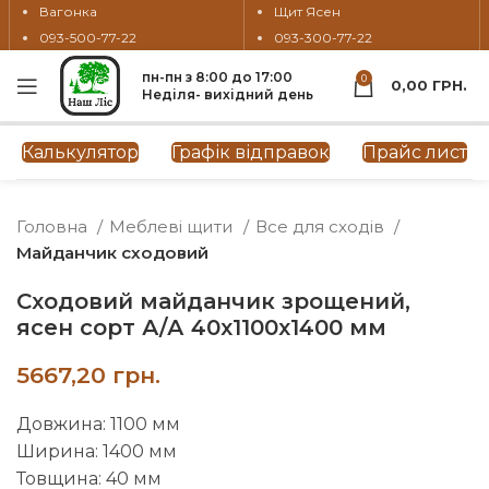
Вагонка
Щит Ясен
093-500-77-22
093-300-77-22
пн-пн з 8:00 до 17:00
0
0,00
ГРН.
Неділя- вихідний день
Натисніть, щоб збільшити
Калькулятор
Графік відправок
Прайс лист
Головна
Меблеві щити
Все для сходів
Майданчик сходовий
Сходовий майданчик зрощений,
ясен сорт А/А 40х1100х1400 мм
грн.
Довжина: 1100 мм
Ширина: 1400 мм
Товщина: 40 мм