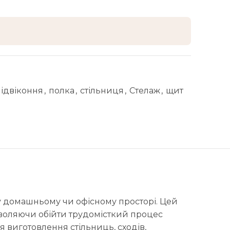
підвіконня
,
полка
,
стільниця
,
Стелаж
,
щит
єму домашньому чи офісному просторі. Цей
зволяючи обійти трудомісткий процес
виготовлення стільниць, сходів,