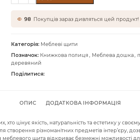
98
Покупців зараз дивляться цей продукт!
Категорія:
Меблеві щити
Позначок:
Книжкова полиця
,
Меблева дошка
,
деревяний
Поділитися:
ОПИС
ДОДАТКОВА ІНФОРМАЦІЯ
, хто цінує якість, натуральність та естетику у сво
я створення різноманітних предметів інтер’єру, до
меблевого щита відкриває безмежні можливості для 