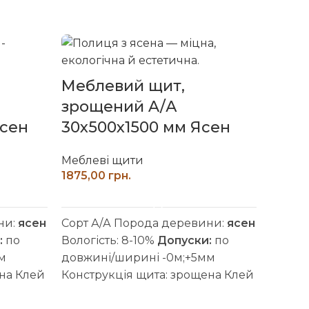
Стіл
Меблевий щит,
щиту
зрощений A/А
шліф
Ясен
30х500х1500 мм Ясен
18х6
Меблеві щити
Мебле
грн.
ДОДАТИ В КОШИК
ни:
ясен
Сорт А/А Порода деревини:
ясен
Сорт: 
:
по
Вологість: 8-10%
Допуски:
по
Липа
м
довжині/ширині -0м;+5мм
по до
на Клей
Конструкція щита: зрощена Клей
Конст
ття:
D4 (вологостійкий) Покриття:
Клей: 