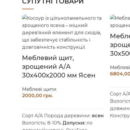
СУПУТНІ ТОВАРИ
Мебле
зрощ
30х50
Меблевий щит,
зрощений A/А
Меблев
30х400х2000 мм Ясен
Меблеві щити
Сорт А/
грн.
Вологіс
ДОДАТИ В КОШИК
довжині
Сорт А/А Порода деревини:
ясен
Констру
Вологість: 8-10%
Допуски:
по
D4 (вол