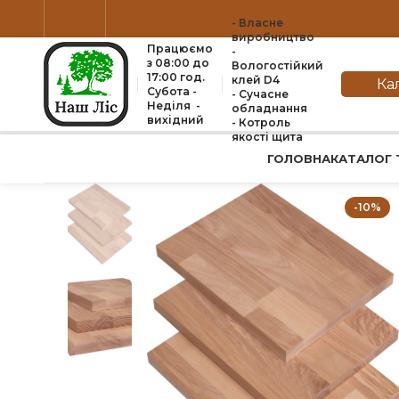
- Власне
виробництво
Працюємо
-
з 08:00 до
Вологостійкий
17:00 год.
клей D4
Ка
Субота -
- Сучасне
Неділя -
обладнання
вихідний
- Котроль
якоcті щита
ГОЛОВНА
КАТАЛОГ 
-10%