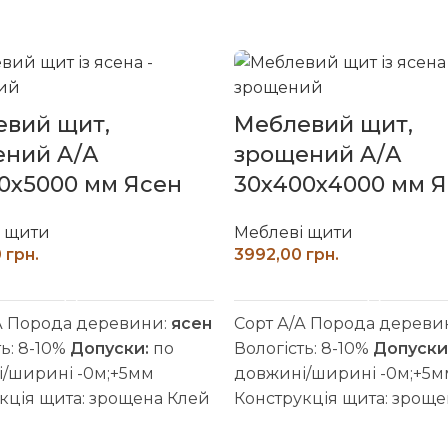
вий щит,
Меблевий щит,
ений A/А
зрощений A/А
0х5000 мм Ясен
30х400х4000 мм 
і щити
Меблеві щити
грн.
грн.
ДОДАТИ В КОШИК
ДОДАТИ В КОШИК
А Порода деревини:
ясен
Сорт А/А Порода дереви
ть: 8-10%
Допуски:
по
Вологість: 8-10%
Допуски
/ширині -0м;+5мм
довжині/ширині -0м;+5м
кція щита: зрощена Клей
Конструкція щита: зроще
огостійкий) Покриття:
D4 (вологостійкий) Покри