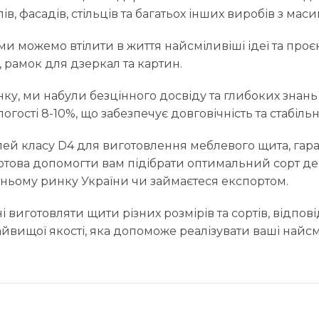
ів, фасадів, стільців та багатьох інших виробів з мас
ми можемо втілити в життя найсміливіші ідеї та проє
 рамок для дзеркал та картин.
ку, ми набули безцінного досвіду та глибоких знань
ості 8-10%, що забезпечує довговічність та стабільн
й класу D4 для виготовлення меблевого щита, гаран
отова допомогти вам підібрати оптимальний сорт де
шньому ринку України чи займаєтеся експортом.
 виготовляти щити різних розмірів та сортів, відпов
йвищої якості, яка допоможе реалізувати ваші найсм