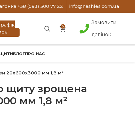
агонка +38 (093) 500 77 22
info@nashles.com.ua
Замовити
Графік
0
вок
дзвінок
 ЩИТИ
БЛОГ
ПРО НАС
ен 20х600х3000 мм 1,8 м²
го щиту зрощена
00 мм 1,8 м²