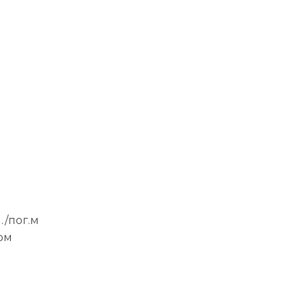
./пог.м
ом