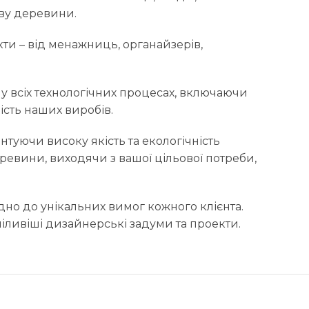
иву деревини.
кти – від менажниць, органайзерів,
 у всіх технологічних процесах, включаючи
ість наших виробів.
туючи високу якість та екологічність
ревини, виходячи з вашої цільової потреби,
ідно до унікальних вимог кожного клієнта.
іливіші дизайнерські задуми та проекти.