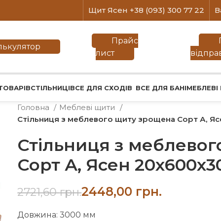
Щит Ясен +38 (093) 300 77 22
В
Прайс
лькулятор
лист
відпра
ТОВАРІВ
СТІЛЬНИЦІ
ВСЕ ДЛЯ СХОДІВ
ВСЕ ДЛЯ БАНІ
МЕБЛЕВІ
Головна
Меблеві щити
Стільниця з меблевого щиту зрощена Сорт А, Яс
Стільниця з меблево
Сорт А, Ясен 20х600х30
2448,00
грн.
2721,60
грн.
Довжина: 3000 мм