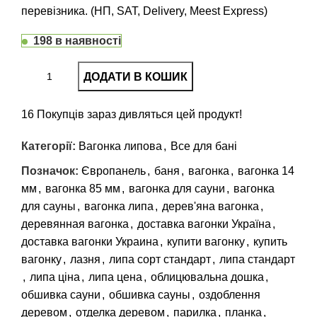
перевізника. (НП, SAT, Delivery, Meest Express)
198 в наявності
ДОДАТИ В КОШИК
16
Покупців зараз дивляться цей продукт!
Категорії:
Вагонка липова
,
Все для бані
Позначок:
Європанель
,
баня
,
вагонка
,
вагонка 14
мм
,
вагонка 85 мм
,
вагонка для сауни
,
вагонка
для сауны
,
вагонка липа
,
дерев'яна вагонка
,
деревянная вагонка
,
доставка вагонки Україна
,
доставка вагонки Украина
,
купити вагонку
,
купить
вагонку
,
лазня
,
липа сорт стандарт
,
липа стандарт
,
липа ціна
,
липа цена
,
облицювальна дошка
,
обшивка сауни
,
обшивка сауны
,
оздоблення
деревом
,
отделка деревом
,
парилка
,
планка
,