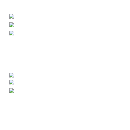
+38 (093) 500-77-22 - Юлія
info@nashles.com.ua
18028, Україна, Черкаси,
вул. Лейтенанта Мукана 17/1
Меблевий щит, стільниці, сходи
+38 (093) 300-77-22 - Наталія
+38 (093) 400-77-22 - Андрій
export@nashles.com.ua
Умови зберігання щита
Галерея – Наш Ліс
Вагонка липова
Брус Ясен