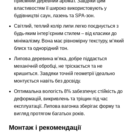
приємний деревний аромат. Завдяки цим
властивостям її широко використовують у
будівництві саун, лазень та SPA-зон.
Світлий, теплий колір липи легко поєднується з
будь-яким інтер’єрним стилем – від класики до
мінімалізму. Вона має рівномірну текстуру, м’який
блиск та однорідний тон.
Липова деревина м’яка, добре піддається
механічній обробці, не тріскається та не
кришиться. Завдяки точній геометрії ідеально
монтується навіть без досвіду.
Оптимальна вологість 8% забезпечує стійкість до
деформацій, викривлень та тріщин під час
експлуатації. Липова вагонка зберігає форму та
вигляд протягом багатьох років.
Монтаж і рекомендації