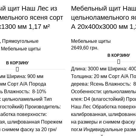
й щит Наш Лес из
Мебельный щит Наш
мельного ясеня сорт
цельноламельного я
1300 мм 1,17 м²
А 20х400х3000 мм 1,
,
Прямоугольные
Мебельные щиты
2649,60
грн.
,
Мебельные щиты
В КОРЗИНУ
В КОРЗИНУ
Длина: 3000 мм
Ширина: 40
 мм
Ширина: 900 мм
Толщина: 20 мм
Сорт А/А
По
 мм
Сорт А/А
Порода
дерева: Ясень
Влажность: 
нь
Влажность: 8-10%
Особенности: цельноламель
: цельноламельний
Тип
клея: D4 (влагостойкий)
Про
агостойкий)
Производитель:
Наш Лес
Обработка поверхн
аботка поверхности:
калиброванная, шлифованн
ая, шлифованная
Порежем
на размеры и снимем фаску з
 снимем фаску за 20 грн/
пог.м
Индивидуальные разм