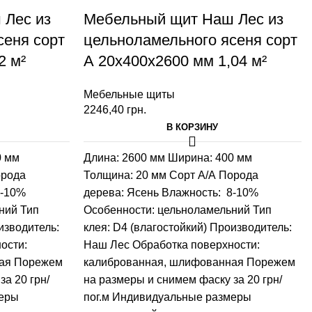
 Лес из
Мебельный щит Наш Лес из
сеня сорт
цельноламельного ясеня сорт
2 м²
А 20х400х2600 мм 1,04 м²
Мебельные щиты
2246,40
грн.
В КОРЗИНУ
0 мм
Длина: 2600 мм
Ширина: 400 мм
рода
Толщина: 20 мм
Сорт А/А
Порода
8-10%
дерева: Ясень
Влажность: 8-10%
ний
Тип
Особенности: цельноламельний
Тип
изводитель:
клея: D4 (влагостойкий)
Производитель:
ости:
Наш Лес
Обработка поверхности:
ая
Порежем
калиброванная, шлифованная
Порежем
а 20 грн/
на размеры и снимем фаску за 20 грн/
еры
пог.м
Индивидуальные размеры