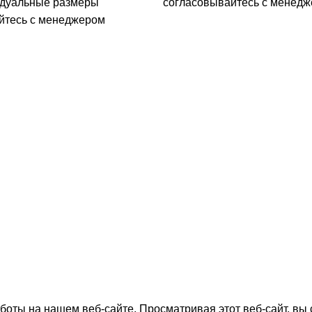
дуальные размеры
согласовывайтесь с менед
йтесь с менеджером
щит, ступени,
Условия хранения и эксп
ы
мебельного щита
Галерея
300-77-22 - Наталия
Вагонка липовая
400-77-22 - Андрей
Брус ясень
shles.com.ua
Мебельные щиты
Контакты
оты на нашем веб-сайте. Просматривая этот веб-сайт, вы 