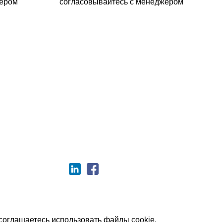
жером
согласовывайтесь с менеджером
луатации
Оплата и доставка
Возврат товара
Сотрудничество
Пользовательское соглашение
Договор оферты
соглашаетесь использовать файлы cookie.