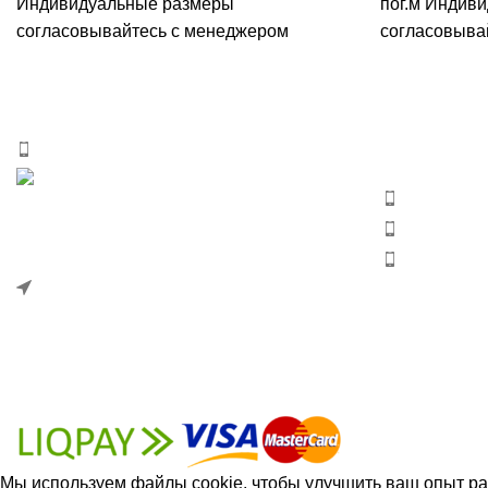
Индивидуальные размеры
пог.м
Индиви
согласовывайтесь с менеджером
согласовыва
Вагонка, погонаж, деревянная палета
Мебельный 
столешниц
+38 (093) 500-77-22 - Юлия
+38 (093) 
info@nashles.com.ua
+38 (093) 
export@na
18028, Украина, Черкассы,
ул. Лейтенанта Мукана 17/1
1993-2025 © НАШ ЛЕС
Мы используем файлы cookie, чтобы улучшить ваш опыт раб