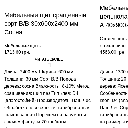
Мебельны
Мебельный щит сращенный
цельнола
сорт В/В 30х600х2400 мм
А 40х900х
Сосна
Столешницы
Мебельные щиты
столешницы
1713,60
грн.
4563,00
грн.
ЧИТАТЬ ДАЛЕЕ
Длина: 2400 мм
Ширина: 600 мм
Длина: 1300
Толщина: 30 мм
Сорт В/В
Порода
Толщина: 20
дерева: сосна
Влажность: 8-10%
Метод
дерева: Ясе
сращивания: шип паз
Тип клея: D4
Особенности
(влагостойкий)
Производитель: Наш Лес
клея: D4 (вл
Обработка поверхности: калиброванная,
Наш Лес
Обр
шлифованная
Порежем на размеры и
калиброванн
снимем фаску за 20 грн/пог.м
на размеры и