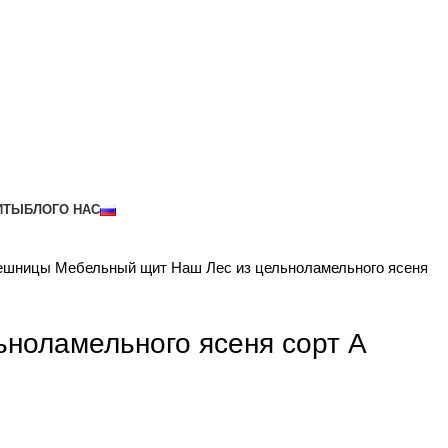
ИТЫ
БЛОГ
О НАС
лешницы
Мебельный щит Наш Лес из цельноламельного ясеня
ноламельного ясеня сорт А