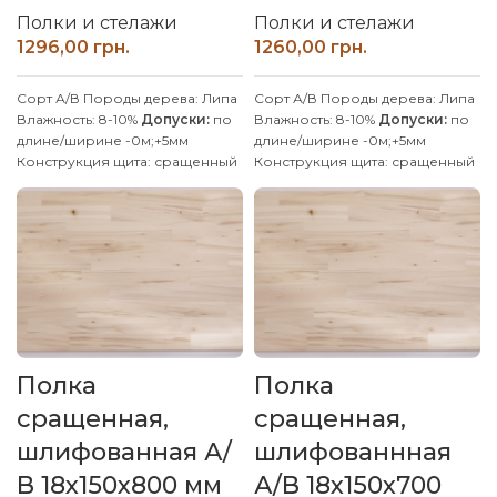
Полки и стелажи
Полки и стелажи
грн.
грн.
Сорт А/В
Породы дерева: Липа
Сорт А/В
Породы дерева: Липа
Влажность: 8-10%
Допуски:
по
Влажность: 8-10%
Допуски:
по
длине/ширине -0м;+5мм
длине/ширине -0м;+5мм
Конструкция щита: сращенный
Конструкция щита: сращенный
Клей: D4 (влагостойкий)
Клей: D4 (влагостойкий)
Покрытие: Без покрытия
Покрытие: Без покрытия
Производитель: Наш Лес
Производитель: Наш Лес
Обработка поверхности:
Обработка поверхности:
калиброванная, шлифованная
калиброванная, шлифованная
Производим изделия с липы и
Производим изделия с липы и
ясеня по индивидуальным
ясеня по индивидуальным
размерам, уточняйте у
размерам, уточняйте у
менеджера.
менеджера.
Полка
Полка
сращенная,
сращенная,
шлифованная А/
шлифованнная
В 18х150х800 мм
А/В 18х150х700