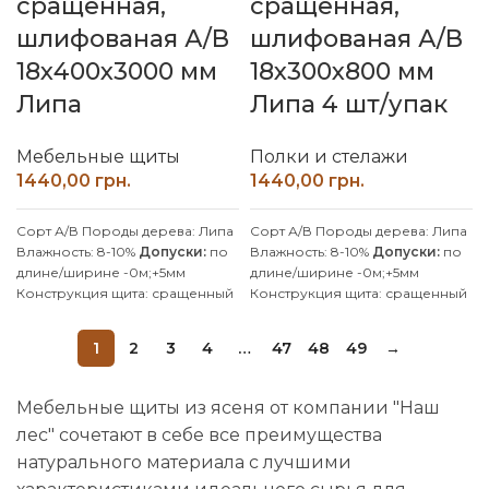
сращенная,
сращенная,
шлифованая А/В
шлифованая А/В
18х400х3000 мм
18х300х800 мм
Липа
Липа 4 шт/упак
Мебельные щиты
Полки и стелажи
грн.
грн.
Сорт А/В
Породы дерева: Липа
Сорт А/В
Породы дерева: Липа
Влажность: 8-10%
Допуски:
по
Влажность: 8-10%
Допуски:
по
длине/ширине -0м;+5мм
длине/ширине -0м;+5мм
Конструкция щита: сращенный
Конструкция щита: сращенный
Клей: D4 (влагостойкий)
Клей: D4 (влагостойкий)
Покрытие: Без покрытия
Покрытие: Без покрытия
1
2
3
4
…
47
48
49
→
Производитель: Наш Лес
Производитель: Наш Лес
Обработка поверхности:
Обработка поверхности:
калиброванная, шлифованная
калиброванная, шлифованная
Мебельные щиты из ясеня от компании "Наш
Производим изделия с липы и
Производим изделия с липы и
лес" сочетают в себе все преимущества
ясеня по индивидуальным
ясеня по индивидуальным
размерам, уточняйте у
размерам, уточняйте у
натурального материала с лучшими
менеджера.
менеджера.