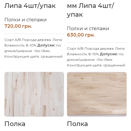
Липа 4шт/упак
мм Липа 4шт/
упак
Полки и стелажи
грн.
Полки и стелажи
грн.
Сорт А/В
Порода дерева: Липа
Влажность: 8-10%
Допуски:
по
Сорт А/В
Порода дерева: Липа
длине/ширине -0м;+5мм
Влажность: 8-10%
Допуски:
по
Конструкция щита: сращенный
длине/ширине -0м;+5мм
Клей: D4 (влагостойкий)
Конструкция щита: сращенный
Покрытие: Без покрытия
Клей: D4 (влагостойкий)
Производитель: Наш Лес
Покрытие: Без покрытия
Обработка поверхности:
Производитель: Наш Лес
калиброванная, шлифованная
Обработка поверхности:
Производим изделия с липы и
калиброванная, шлифованная
ясеня по индивидуальным
Производим изделия с липы и
размерам, уточняйте у
ясеня по индивидуальным
менеджера.
размерам, уточняйте у
менеджера.
Полка
Полка