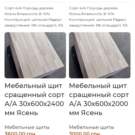
Сорт А/А
Породы дерева:
Сорт А/А
Породы дерева:
Ясень
Влажность: 8-10%
Ясень
Влажность: 8-10%
Конструкция: цельная
Радиус
Конструкция: цельная
Радиус
закругления:
R8 (стандарт), R3,
закругления:
R8 (стандарт), R3,
R5
Производитель: Наш Лес
R5
Производитель: Наш Лес
Обработка поверхности:
Обработка поверхности:
калиброванная, шлифованная
калиброванная, шлифованная
Производим изделия из ясеня
Производим изделия из ясеня
по размерам, уточняйте у
по размерам, уточняйте у
менеджера.
менеджера.
Мебельный щит
Мебельный щит
сращенный сорт
сращенный сорт
А/А 30х600х2400
А/А 30х600х2000
мм Ясень
мм Ясень
Мебельные щиты
Мебельные щиты
грн.
грн.