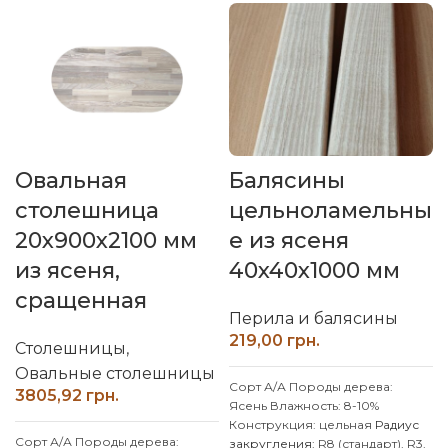
(влагостойкий)
Производитель: Наш лес
Обработка поверхности:
калиброванная, шлифованная
Порежем на размеры и
снимем фаску за 20 грн/пог.м
Индивидуальные размеры
согласовывайтесь с
менеджером
Овальная
Балясины
столешница
цельноламельны
20х900х2100 мм
е из ясеня
из ясеня,
40x40x1000 мм
сращенная
Перила и балясины
грн.
Столешницы
,
Овальные столешницы
Сорт А/А
Породы дерева:
грн.
Ясень
Влажность: 8-10%
Конструкция: цельная
Радиус
Сорт А/А
Породы дерева:
закругления:
R8 (стандарт), R3,