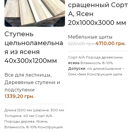
сращенный Сорт
А, Ясен
20х1000х3000 мм
Ступень
Мебельные щиты
цельноламельна
4710,00
грн.
5220,00
грн.
я из ясеня
Сорт А/А
Порода древесины:
40x300x1200мм
ясень
Влажность: 8-10%
Допуски
: по длине/ширине –
0мм;+5мм
Конструкция щита:
Все для лестницы
,
сращенная
Клей D4
Деревяные ступени и
(влагостойкий)
Покрытие:
Без
подступени
покрытия
/ Возможность
грн.
покрытия масловоском
Производитель:
Наш Лес
Обработка поверхности:
Длина:1200 мм Ширина: 300 мм
калиброванная, шлифованная
Толщина: 40 мм Сорт А/А
Производим изделия из ясеня
Породы дерева: Ясень
по индивидуальным размерам,
Влажность: 8-10% Конструкция:
уточняйте у менеджера.
цельноомельная Тип клея: D4