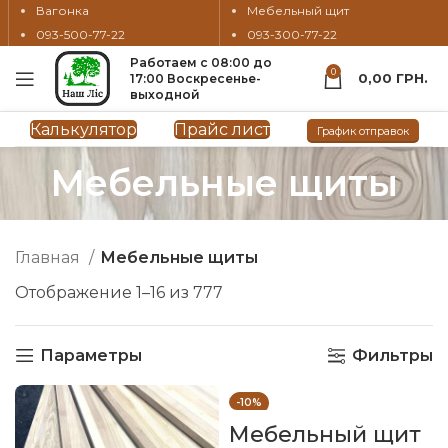
Вагонка
Мебельный щит
093-500-77-22
093-300-77-22
Работаем с 08:00 до
0
0,00
ГРН.
17:00 Воскресенье-
выходной
Калькулятор
Прайс лист
График отправок
Мебельные щиты
Главная
Мебельные щиты
Отображение 1–16 из 777
Параметры
Фильтры
-10%
Мебельный щит