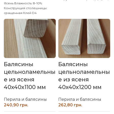
Ясень
Влажность: 8-10%
R5
Производитель: Наш Лес
Конструкция столешницы:
Обработка поверхности:
сращенная
Клей D4
калиброванная, шлифованная
(влагостойкий)
Покрытие: Без
Производим изделия из ясеня
покрытия / Возможность
по размерам, уточняйте у
покрытия масловоском
менеджера.
Производитель: Наш Лес
Обработка поверхности:
калиброванная, шлифованная
Производим изделия из ясеня
по индивидуальным размерам,
уточняйте у менеджера.
Балясины
Балясины
цельноламельны
цельноламельны
е из ясеня
е из ясеня
40x40x1100 мм
40x40x1200 мм
Перила и балясины
Перила и балясины
грн.
грн.