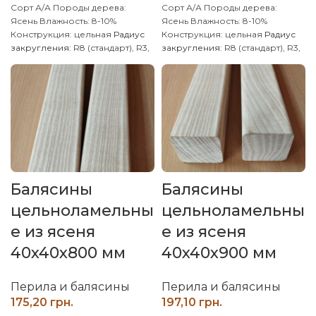
Сорт А/А
Породы дерева:
Сорт А/А
Породы дерева:
Ясень
Влажность: 8-10%
Ясень
Влажность: 8-10%
Конструкция: цельная
Радиус
Конструкция: цельная
Радиус
закругления:
R8 (стандарт), R3,
закругления:
R8 (стандарт), R3,
R5
Производитель: Наш Лес
R5
Производитель: Наш Лес
Обработка поверхности:
Обработка поверхности:
калиброванная, шлифованная
калиброванная, шлифованная
Производим изделия из ясеня
Производим изделия из ясеня
по размерам, уточняйте у
по размерам, уточняйте у
менеджера.
менеджера.
Балясины
Балясины
цельноламельны
цельноламельны
е из ясеня
е из ясеня
40x40x800 мм
40x40x900 мм
Перила и балясины
Перила и балясины
грн.
грн.