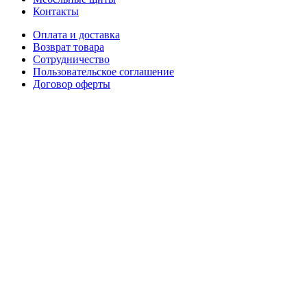
Контакты
Оплата и доставка
Возврат товара
Сотрудничество
Пользовательское соглашение
Договор оферты
1993-2025 © НАШ ЛЕС
Закрыть
Поиск
Главная
Каталог
Столешницы
Прямоугольные столешницы
Овальные столешницы
Круглые столешницы
Квадратные столешницы
Все для лестницы
Деревяные ступени и подступени
Косоури та тятиви
Лестничные площадки