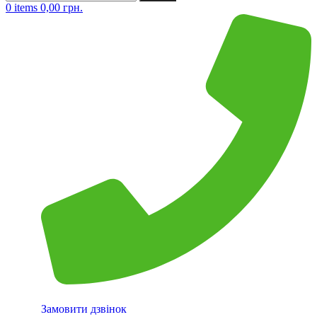
0
items
0,00
грн.
Замовити дзвінок