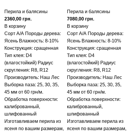
Перила и балясины
Перила и балясины
грн.
грн.
В корзину
В корзину
Сорт А/А
Породы дерева:
Сорт А/А
Породы дерева:
Ясень
Влажность: 8-10%
Ясень
Влажность: 8-10%
Конструкция: сращенная
Конструкция: сращенная
Тип клея: D4
Тип клея: D4
(влагостойкий)
Радиус
(влагостойкий)
Радиус
скругления: R8, R12
скругления: R8, R12
Производитель: Наш Лес
Производитель: Наш Лес
Выборка паза: 25, 30, 35,
Выборка паза: 25, 30, 35,
45 мм от 60 грн/м.
45 мм от 60 грн/м.
Обработка поверхности:
Обработка поверхности:
калиброванный,
калиброванный,
шлифованный
шлифованный
Изготавливаем перила из
Изготавливаем перила из
ясеня по вашим размерам,
ясеня по вашим размерам,