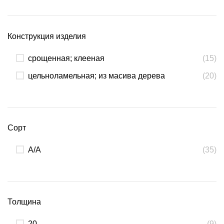
Конструкция изделия
срощенная; клееная
(15)
цельноламельная; из масива дерева
(20)
Сорт
А/А
(35)
Толщина
20
(9)