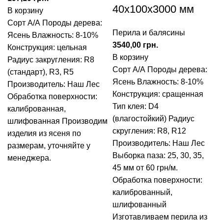
40x100x3000 мм
В корзину
Сорт А/А
Породы дерева:
Перила и балясины
Ясень
Влажность: 8-10%
грн.
Конструкция: цельная
В корзину
Радиус закругления:
R8
Сорт А/А
Породы дерева:
(стандарт), R3, R5
Ясень
Влажность: 8-10%
Производитель: Наш Лес
Конструкция: сращенная
Обработка поверхности:
Тип клея: D4
калиброванная,
(влагостойкий)
Радиус
шлифованная
Производим
скругления: R8, R12
изделия из ясеня по
Производитель: Наш Лес
размерам, уточняйте у
Выборка паза: 25, 30, 35,
менеджера.
45 мм от 60 грн/м.
Обработка поверхности:
калиброванный,
шлифованный
Изготавливаем перила из