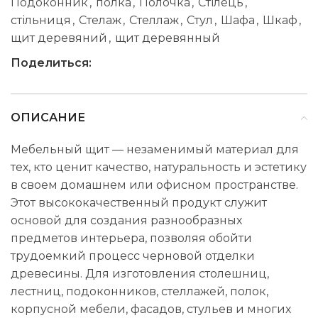
Подоконник
,
полка
,
Полочка
,
Стілець
,
стільниця
,
Стелаж
,
Стеллаж
,
Стул
,
Шафа
,
Шкаф
,
щит деревяний
,
щит деревянный
Поделиться:
ОПИСАНИЕ
Мебельный щит — незаменимый материал для
тех, кто ценит качество, натуральность и эстетику
в своем домашнем или офисном пространстве.
Этот высококачественный продукт служит
основой для создания разнообразных
предметов интерьера, позволяя обойти
трудоемкий процесс черновой отделки
древесины. Для изготовления столешниц,
лестниц, подоконников, стеллажей, полок,
корпусной мебели, фасадов, стульев и многих