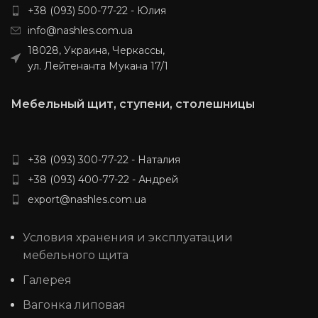
индивидуальным размерам,
снимем фаску за 20 грн/пог.м
+38 (093) 500-77-22 - Юлия
уточняйте у менеджера.
Индивидуальные размеры
info@nashles.com.ua
Доставка: 20% предоплаты и по
согласовывайтесь с
условиям перевозчика. (НП,
менеджером
18028, Украина, Черкассы,
SAT, Delivery, Meest Express)
ул. Лейтенанта Мукана 17/1
Мебельный щит, ступени, столешницы
+38 (093) 300-77-22 - Наталия
+38 (093) 400-77-22 - Андрей
export@nashles.com.ua
Условия хранения и эксплуатации
мебельного щита
Галерея
Вагонка липовая