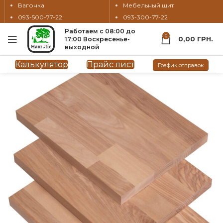
Вагонка
Мебельный щит
093-500-77-22
093-300-77-22
Работаем с 08:00 до
0
0,00
ГРН.
17:00 Воскресенье-
выходной
Калькулятор
Прайс лист
График отправок