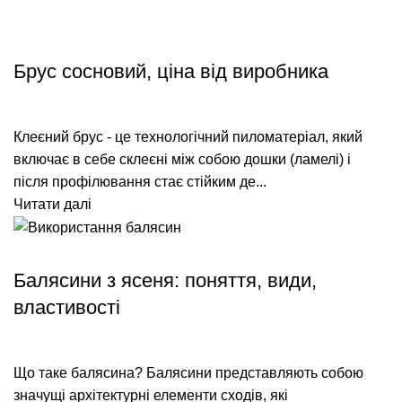
СУЧАСНІ ТЕХНОЛОГІЇ БУДІВНИЦТВА
Брус сосновий, ціна від виробника
Клеєний брус - це технологічний пиломатеріал, який
включає в себе склеєні між собою дошки (ламелі) і
після профілювання стає стійким де...
Читати далі
СУЧАСНІ ТЕХНОЛОГІЇ БУДІВНИЦТВА
Балясини з ясеня: поняття, види,
властивості
Що таке балясина? Балясини представляють собою
значущі архітектурні елементи сходів, які