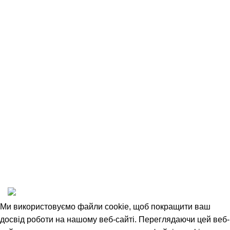
Контакти
Оплата та доставка
Повернення товару
Співробітництво
Угода Користувача
Відкриті вакансії
Політика конфіденційності
1993-2025 © НАШ ЛІС
Ми використовуємо файли cookie, щоб покращити ваш
досвід роботи на нашому веб-сайті. Переглядаючи цей веб-