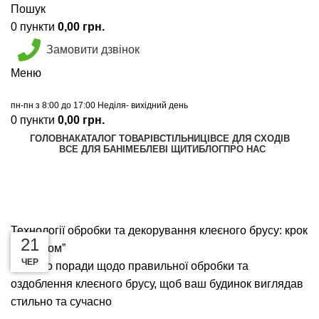
Пошук
0
пункти
0,00
грн.
Замовити дзвінок
Меню
пн-пн з 8:00 до 17:00 Неділя- вихідний день
0
пункти
0,00
грн.
ГОЛОВНА
КАТАЛОГ ТОВАРІВ
СТІЛЬНИЦІ
ВСЕ ДЛЯ СХОДІВ
ВСЕ ДЛЯ БАНІ
МЕБЛЕВІ ЩИТИ
БЛОГ
ПРО НАС
Калькулятор
Графік відправок
Сучасні технології будівництва
Прайс лист
Технології обробки та декорування клеєного брусу: крок
15
03
15
21
за кроком”
ЛИС
ЛИС
ВЕР
ЧЕР
Надамо поради щодо правильної обробки та
оздоблення клеєного брусу, щоб ваш будинок виглядав
стильно та сучасно