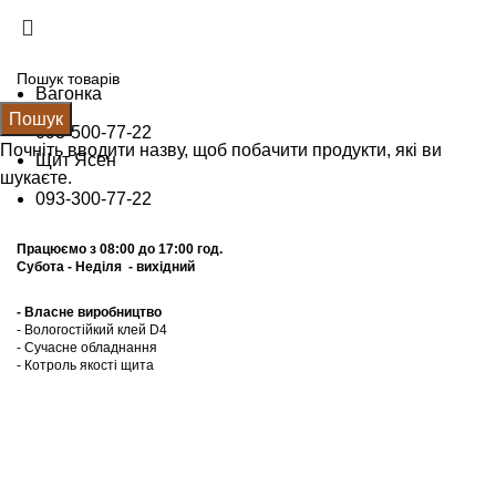
Щит Ясен +38 (093) 300 77 22
Вагонка +38 (093) 500 77 22
info@nashles.com.ua
Вагонка
Пошук
093-500-77-22
Почніть вводити назву, щоб побачити продукти, які ви
Щит Ясен
шукаєте.
093-300-77-22
Працюємо з 08:00 до 17:00 год.
Субота - Неділя - вихідний
- Власне виробництво
- Вологостійкий клей D4
- Сучасне обладнання
- Котроль якоcті щита
Калькулятор
Прайс лист
Графік відправок