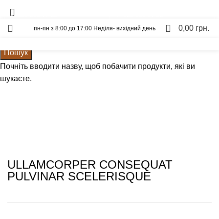
Вагонка
Щит Ясен
093-500-77-22
093-300-77-22
0
0,00
грн.
пн-пн з 8:00 до 17:00 Неділя- вихідний день
Калькулятор
Графік відправок
Прайс лист
Пошук
Rhoncus quisque sollicitudin
Почніть вводити назву, щоб побачити продукти, які ви
шукаєте.
ULLAMCORPER CONSEQUAT
PULVINAR SCELERISQUE