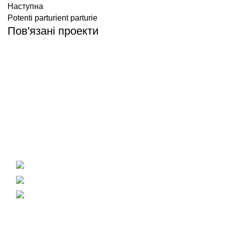
Наступна
Potenti parturient parturie
Пов'язані проекти
DECOR
ET VESTIBULUM QUIS A SUSPENDISSE
Вагонка, погонаж, дерев'яна пелета
+38 (093) 500-77-22 - Юлія
info@nashles.com.ua
18028, Україна, Черкаси,
вул. Лейтенанта Мукана 17/1