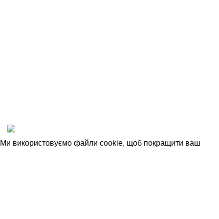
Співробітництво
Угода Користувача
Відкриті вакансії
Політика конфіденційності
1993-2025 © НАШ ЛІС
Ми використовуємо файли cookie, щоб покращити ваш
досвід роботи на нашому веб-сайті. Переглядаючи цей веб-
сайт, ви погоджуєтесь на використання файлів cookie.
Прийняти
Головна
Магазин