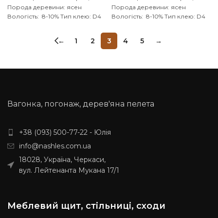
Порода деревини: ясен
Порода деревини: ясен
Вологість: 8-10%
Тип клею: D4
Вологість: 8-10%
Тип клею: D4
(вологостійкий)
Виробник:
(вологостійкий)
Виробник:
Наш ліс
Обробка поверхні:
Наш ліс
Обробка поверхні:
←
1
2
3
4
5
→
калібрований, шліфований
калібрований, шліфований
Вагонка, погонаж, дерев'яна пелета
+38 (093) 500-77-22 - Юлія
info@nashles.com.ua
18028, Україна, Черкаси,
вул. Лейтенанта Мукана 17/1
Меблевий щит, стільниці, сходи