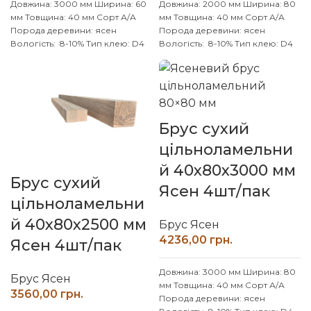
Довжина: 3000 мм
Ширина: 60
Довжина: 2000 мм
Ширина: 80
мм
Товщина: 40 мм
Сорт А/А
мм
Товщина: 40 мм
Сорт А/А
Порода деревини: ясен
Порода деревини: ясен
Вологість: 8-10%
Тип клею: D4
Вологість: 8-10%
Тип клею: D4
(вологостійкий)
Виробник:
(вологостійкий)
Виробник:
Наш ліс
Обробка поверхні:
Наш ліс
Обробка поверхні:
калібрований, шліфований
калібрований, шліфований
Брус сухий
цільноламельни
й 40х80х3000 мм
Брус сухий
Ясен 4шт/пак
цільноламельни
й 40х80х2500 мм
Брус Ясен
грн.
Ясен 4шт/пак
Довжина: 3000 мм
Ширина: 80
Брус Ясен
мм
Товщина: 40 мм
Сорт А/А
грн.
Порода деревини: ясен