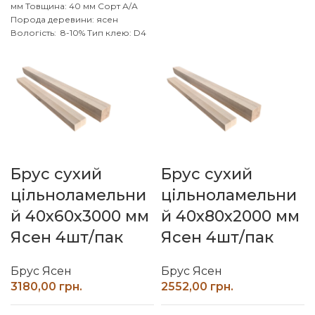
Наш ліс
Обробка поверхні:
мм
Товщина: 40 мм
Сорт А/А
калібрований, шліфований
Порода деревини: ясен
Вологість: 8-10%
Тип клею: D4
(вологостійкий)
Виробник:
Наш ліс
Обробка поверхні:
калібрований, шліфований
Брус сухий
Брус сухий
цільноламельни
цільноламельни
й 40х60х3000 мм
й 40х80х2000 мм
Ясен 4шт/пак
Ясен 4шт/пак
Брус Ясен
Брус Ясен
грн.
грн.