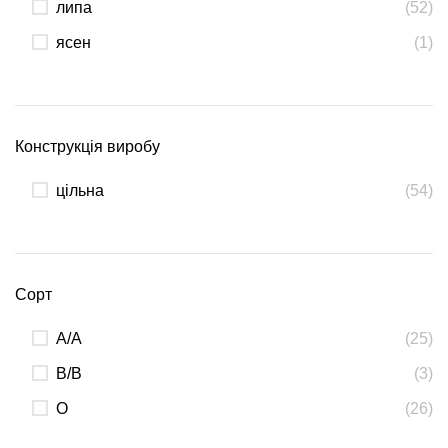
липа
(52)
ясен
(1)
Конструкція виробу
цільна
(54)
Сорт
А/А
(25)
В/В
(3)
О
(26)