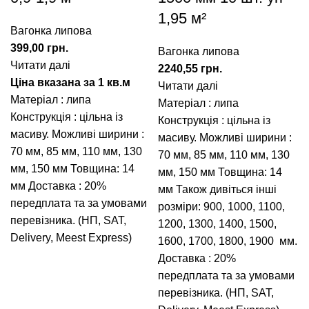
1,95 м²
Вагонка липова
399,00
грн.
Вагонка липова
Читати далі
2240,55
грн.
Ціна вказана за 1 кв.м
Читати далі
Матеріал : липа
Матеріал : липа
Конструкція : цільна із
Конструкція : цільна із
масиву. Можливі ширини :
масиву. Можливі ширини :
70 мм
,
85 мм
,
110 мм
,
130
70 мм
,
85 мм
,
110 мм
,
130
мм
,
150 мм
Товщина: 14
мм
,
150 мм
Товщина: 14
мм Доставка : 20%
мм Також дивіться інші
передплата та за умовами
розміри:
900
,
1000
,
1100
,
перевізника. (НП, SAT,
1200
,
1300
,
1400
,
1500
,
Delivery, Meest Express)
1600
,
1700
,
1800
,
1900
мм.
Доставка : 20%
передплата та за умовами
перевізника. (НП, SAT,