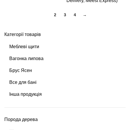
Delivery, Meest Express)
1
2
3
4
→
Категорії товарів
Меблеві щити
Вагонка липова
Брус Ясен
Все для бані
Інша продукція
Порода дерева