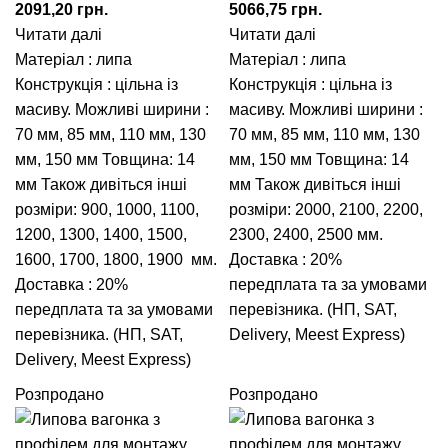
2091,20
грн.
5066,75
грн.
Читати далі
Читати далі
Матеріал : липа
Матеріал : липа
Конструкція : цільна із
Конструкція : цільна із
масиву. Можливі ширини :
масиву. Можливі ширини :
70 мм
,
85 мм
,
110 мм
,
130
70 мм
,
85 мм
,
110 мм
,
130
мм
,
150 мм
Товщина: 14
мм
,
150 мм
Товщина: 14
мм Також дивіться інші
мм Також дивіться інші
розміри:
900
,
1000
,
1100
,
розміри:
2000
,
2100
,
2200
,
1200
,
1300
,
1400
,
1500
,
2300
,
2400
,
2500
мм.
1600
,
1700
,
1800
,
1900
мм.
Доставка : 20%
Доставка : 20%
передплата та за умовами
передплата та за умовами
перевізника. (НП, SAT,
перевізника. (НП, SAT,
Delivery, Meest Express)
Delivery, Meest Express)
Розпродано
Розпродано