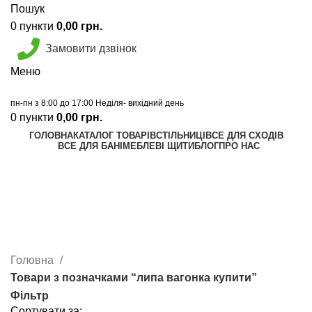
Пошук
0
пункти
0,00
грн.
Замовити дзвінок
Меню
пн-пн з 8:00 до 17:00 Неділя- вихідний день
0
пункти
0,00
грн.
ГОЛОВНА
КАТАЛОГ ТОВАРІВ
СТІЛЬНИЦІ
ВСЕ ДЛЯ СХОДІВ
ВСЕ ДЛЯ БАНІ
МЕБЛЕВІ ЩИТИ
БЛОГ
ПРО НАС
Калькулятор
Графік відправок
Прайс лист
липа вагонка купити
Головна
Товари з позначками “липа вагонка купити”
Фільтр
Сортувати за: