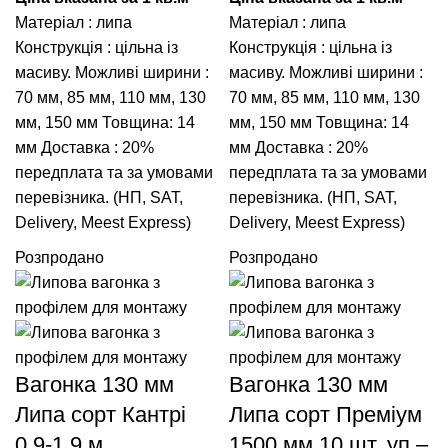
Матеріал : липа
Матеріал : липа
Конструкція : цільна із
Конструкція : цільна із
масиву. Можливі ширини :
масиву. Можливі ширини :
70 мм
,
85 мм
,
110 мм
,
130
70 мм
,
85 мм
,
110 мм
,
130
мм
,
150 мм
Товщина: 14
мм
,
150 мм
Товщина: 14
мм Доставка : 20%
мм Доставка : 20%
передплата та за умовами
передплата та за умовами
перевізника. (НП, SAT,
перевізника. (НП, SAT,
Delivery, Meest Express)
Delivery, Meest Express)
Розпродано
Розпродано
Вагонка 130 мм
Вагонка 130 мм
Липа сорт Кантрі
Липа сорт Преміум
0,9-1,9 м
1500 мм 10 шт. уп –