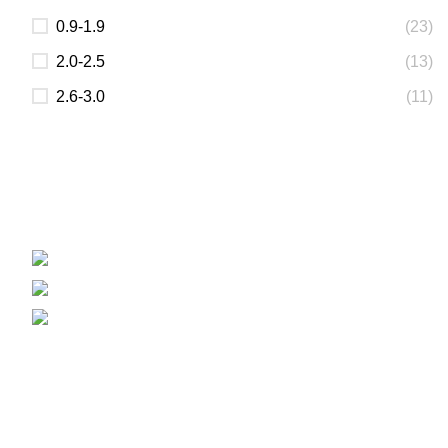
0.9-1.9
(23)
2.0-2.5
(13)
2.6-3.0
(11)
Вагонка, погонаж, дерев'яна пелета
+38 (093) 500-77-22 - Юлія
info@nashles.com.ua
18028, Україна, Черкаси,
вул. Лейтенанта Мукана 17/1
Меблевий щит, стільниці, сходи