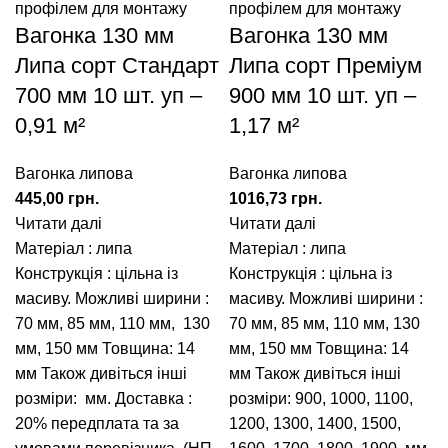
Вагонка 130 мм
Вагонка 130 мм
Липа сорт Стандарт
Липа сорт Преміум
700 мм 10 шт. уп –
900 мм 10 шт. уп –
0,91 м²
1,17 м²
Вагонка липова
Вагонка липова
445,00
грн.
1016,73
грн.
Читати далі
Читати далі
Матеріал : липа
Матеріал : липа
Конструкція : цільна із
Конструкція : цільна із
масиву. Можливі ширини :
масиву. Можливі ширини :
70 мм, 85 мм, 110 мм, 130
70 мм
,
85 мм
,
110 мм
,
130
мм, 150 мм Товщина: 14
мм
,
150 мм
Товщина: 14
мм Також дивіться інші
мм Також дивіться інші
розміри: мм. Доставка :
розміри:
900
,
1000
,
1100
,
20% передплата та за
1200
,
1300
,
1400
,
1500
,