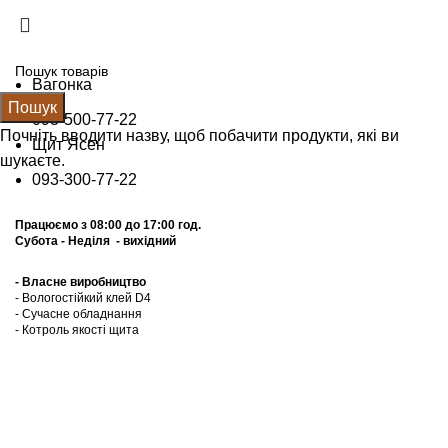
Щит Ясен +38 (093) 300 77 22
Вагонка +38 (093) 500 77 22
info@nashles.com.ua
Вагонка
Пошук
093-500-77-22
Почніть вводити назву, щоб побачити продукти, які ви
Щит Ясен
шукаєте.
093-300-77-22
Працюємо з 08:00 до 17:00 год.
Субота - Неділя - вихідний
- Власне виробництво
- Вологостійкий клей D4
- Сучасне обладнання
- Котроль якоcті щита
Калькулятор
Прайс лист
Графік відправок