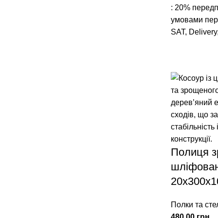
: 20% передп
умовами пере
SAT, Delivery
Полиця з
шліфова
20х300х1
Полки та сте
480,00
грн.