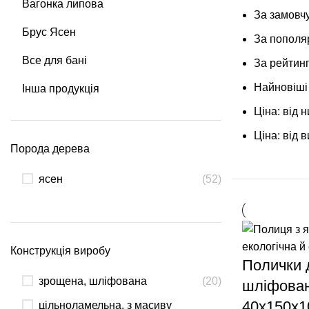
Вагонка липова
За замовч
Брус Ясен
За пополя
Все для бані
За рейтин
Найновіші
Інша продукція
Ціна: від н
Ціна: від в
Порода дерева
ясен
(52)
Конструкція виробу
Полички 
зрощена, шліфована
(20)
шліфова
40х150х1
цільноламельна, з масиву