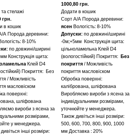
1000,80
грн.
 та стелажі
Додати в кошик
0
грн.
Сорт А/А
Порода деревини:
и в кошик
ясен
Вологість: 8-10%
А/А Порода деревини:
Допуски:
по довжині/ширині
ологість: 8-10%
-0м;+5мм
Конструкція щита:
ски:
по довжині/ширині
цільноламельна
Клей D4
5мм Конструкція щита:
(вологостійкий)
Покриття:
Без
ноламельна
Клей D4
покриття
/ Можливість
гостійкий) Покриття: Без
покриття масловіском
ття / Можливість
Обробка поверхні:
ття масловіском
калібрована, шліфована
ка поверхні:
Виробляємо вироби з ясена за
рована, шліфована
індивідуальними розмірами,
ляємо вироби з ясена за
уточнюйте у менеджера.
ідуальними розмірами,
Також дивіться інші розміри:
юйте у менеджера.
500, 600, 700, 800, 900, 1000
дивіться інші розміри:
мм
Доставка : 20%