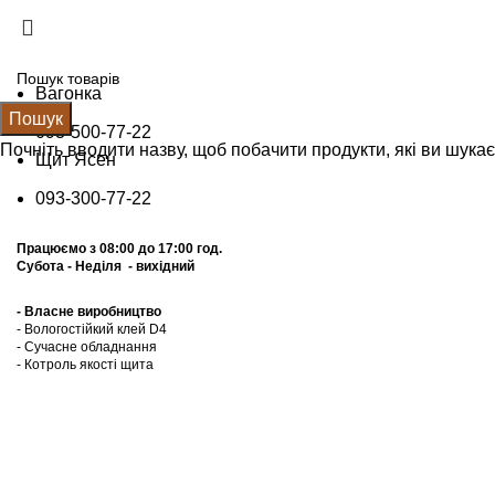
Вагонка
Пошук
093-500-77-22
Почніть вводити назву, щоб побачити продукти, які ви шукає
Щит Ясен
093-300-77-22
Працюємо з 08:00 до 17:00 год.
Субота - Неділя - вихідний
- Власне виробництво
- Вологостійкий клей D4
- Сучасне обладнання
- Котроль якоcті щита