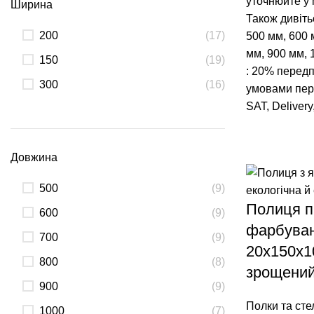
уточнюйте у
Ширина
Також дивіть
200
(17)
500 мм
,
600 
мм
,
900 мм
,
150
(19)
: 20% передп
300
(16)
умовами пере
SAT, Delivery
Довжина
500
(9)
Полиця п
600
(9)
фарбува
700
(9)
20х150х1
800
(8)
зрощени
900
(9)
Полки та сте
1000
(7)