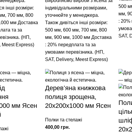
 менеджера.
Виробляємо вироби з ясена за
500 м
ся інші розміри:
індивідуальними розмірами,
мм
,
9
мм
,
700 мм
,
800
уточнюйте у менеджера.
: 20%
1000 мм
Доставка
Також дивіться інші розміри:
умова
лата та за
500 мм
,
600 мм
,
700 мм
,
800
SAT, D
візника. (НП,
мм
,
900 мм
,
1000 мм
Доставка
, Meest Express)
: 20% передплата та за
умовами перевізника. (НП,
SAT, Delivery, Meest Express)
ід
Дерев’яна книжкова
ння
полиця зрощена,
Пол
000 мм Ясен
20х200х1000 мм Ясен
ціль
й
шлі
Полки та стелажі
400,00
грн.
20х
лажі