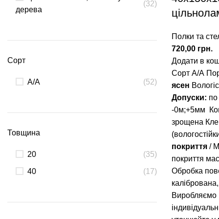
(32)
дерева
цільнола
Полки та сте
720,00
грн.
Сорт
Додати в ко
Сорт А/А
Пор
А/А
(52)
ясен
Вологіс
Допуски:
по
-0м;+5мм
Ко
зрощена
Кле
Товщина
(вологостійк
покриття
/ 
20
(35)
покриття ма
Обробка пов
40
(17)
калібрована
Виробляємо 
індивідуаль