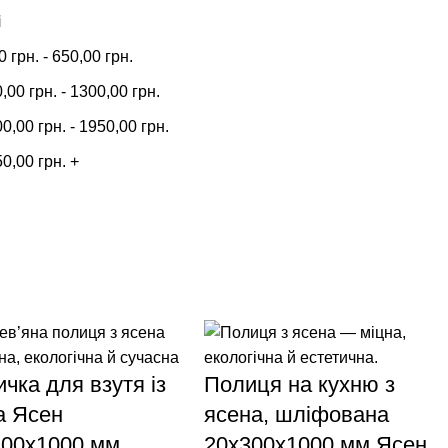
і
00
грн.
-
650,00
грн.
0,00
грн.
-
1300,00
грн.
00,00
грн.
-
1950,00
грн.
50,00
грн.
+
чка для взутя із
Полиця на кухню з
а Ясен
ясена, шліфована
200х1000 мм
20х300х1000 мм Ясен