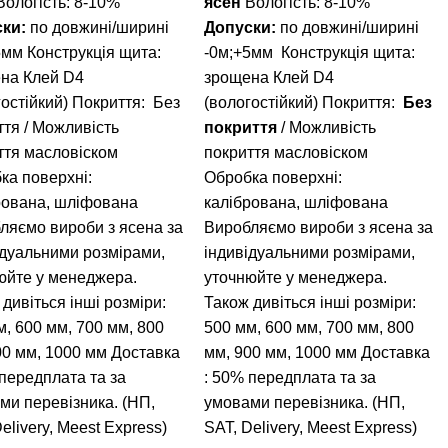
ологість: 8-10%
ясен
Вологість: 8-10%
ски:
по довжині/ширині
Допуски:
по довжині/ширині
5мм Конструкція щита:
-0м;+5мм
Конструкція щита:
на Клей D4
зрощена
Клей D4
гостійкий) Покриття: Без
(вологостійкий)
Покриття:
Без
ття / Можливість
покриття
/ Можливість
ття масловіском
покриття масловіском
ка поверхні:
Обробка поверхні:
рована, шліфована
калібрована, шліфована
ляємо вироби з ясена за
Виробляємо вироби з ясена за
ідуальними розмірами,
індивідуальними розмірами,
юйте у менеджера.
уточнюйте у менеджера.
дивіться інші розміри:
Також дивіться інші розміри:
м
,
600 мм
,
700 мм
,
800
500 мм
,
600 мм
,
700 мм
,
800
00 мм
,
1000 мм
Доставка
мм
,
900 мм
,
1000 мм
Доставка
 передплата та за
: 50% передплата та за
ми перевізника. (НП,
умовами перевізника. (НП,
elivery, Meest Express)
SAT, Delivery, Meest Express)