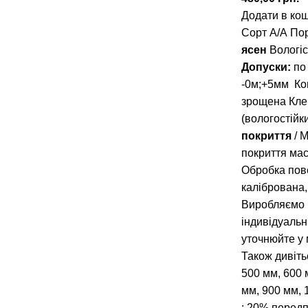
Додати в ко
Сорт А/А
Пор
ясен
Вологіс
Допуски:
по
-0м;+5мм
Ко
зрощена
Кле
(вологостійк
покриття
/ 
покриття ма
Обробка пов
калібрована
Виробляємо 
індивідуаль
уточнюйте у
Також дивіть
500 мм
,
600 
мм
,
900 мм
,
: 20% передп