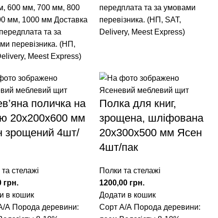
м
,
600 мм
,
700 мм
,
800
передплата та за умовами
00 мм
,
1000 мм
Доставка
перевізника. (НП, SAT,
 передплата та за
Delivery, Meest Express)
ми перевізника. (НП,
elivery, Meest Express)
в’яна поличка на
Полка для книг,
ню 20х200х600 мм
зрощена, шліфована
н зрощений 4шт/
20х300х500 мм Ясен
4шт/пак
 та стелажі
Полки та стелажі
0
грн.
1200,00
грн.
и в кошик
Додати в кошик
А/А Порода деревини:
Сорт А/А
Порода деревини: