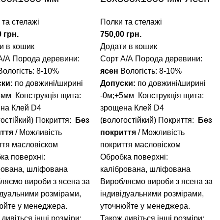
 та стелажі
Полки та стелажі
0
грн.
750,00
грн.
и в кошик
Додати в кошик
А/А
Порода деревини:
Сорт А/А
Порода деревини:
Вологість: 8-10%
ясен
Вологість: 8-10%
ски:
по довжині/ширині
Допуски:
по довжині/ширині
5мм
Конструкція щита:
-0м;+5мм
Конструкція щита:
ена
Клей D4
зрощена
Клей D4
гостійкий)
Покриття:
Без
(вологостійкий)
Покриття:
Без
ття
/ Можливість
покриття
/ Можливість
ття масловіском
покриття масловіском
ка поверхні:
Обробка поверхні:
рована, шліфована
калібрована, шліфована
ляємо вироби з ясена за
Виробляємо вироби з ясена за
ідуальними розмірами,
індивідуальними розмірами,
юйте у менеджера.
уточнюйте у менеджера.
дивіться інші розміри:
Також дивіться інші розміри: