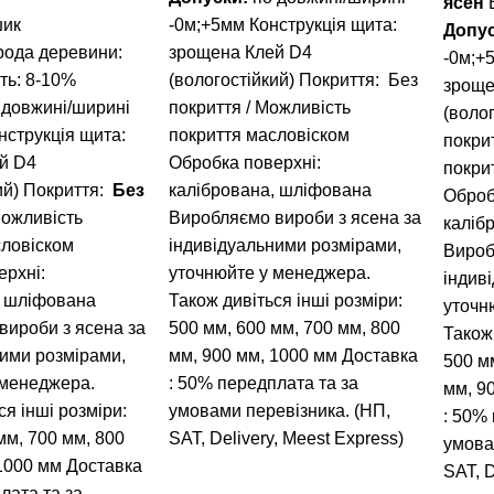
ясен
В
шик
-0м;+5мм Конструкція щита:
Допу
ода деревини:
зрощена Клей D4
-0м;+
ть: 8-10%
(вологостійкий) Покриття: Без
зроще
 довжині/ширині
покриття / Можливість
(воло
нструкція щита:
покриття масловіском
покри
й D4
Обробка поверхні:
покри
ий)
Покриття:
Без
калібрована, шліфована
Оброб
Можливість
Виробляємо вироби з ясена за
каліб
словіском
індивідуальними розмірами,
Вироб
ерхні:
уточнюйте у менеджера.
індив
, шліфована
Також дивіться інші розміри:
уточн
вироби з ясена за
500 мм
,
600 мм
,
700 мм
,
800
Також 
ними розмірами,
мм
,
900 мм
,
1000 мм
Доставка
500 м
 менеджера.
: 50% передплата та за
мм
,
9
ся інші розміри:
умовами перевізника. (НП,
: 50%
мм
,
700 мм
,
800
SAT, Delivery, Meest Express)
умова
1000 мм
Доставка
SAT, D
лата та за