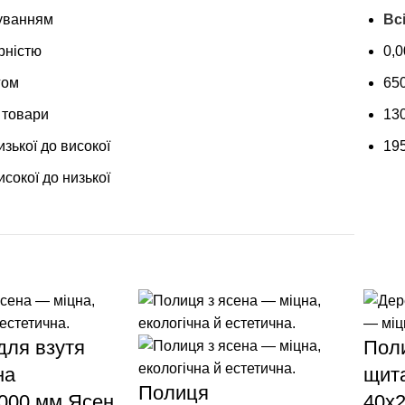
уванням
Вс
рністю
0,
гом
65
 товари
13
изької до високої
19
исокої до низької
для взутя
Поли
на
щит
Полиця
000 мм Ясен
40х