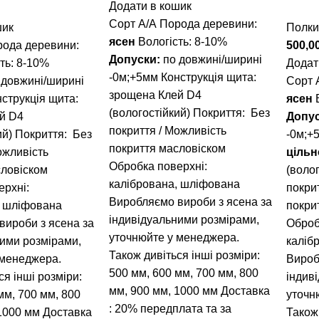
Додати в кошик
Сорт А/А Порода деревини:
шик
Полки
ясен
Вологість: 8-10%
рода деревини:
500,0
Допуски:
по довжині/ширині
ть: 8-10%
Додат
-0м;+5мм Конструкція щита:
 довжині/ширині
Сорт 
зрощена Клей D4
струкція щита:
ясен
В
(вологостійкий) Покриття: Без
й D4
Допу
покриття / Можливість
ий) Покриття: Без
-0м;+
покриття масловіском
ожливість
ціль
Обробка поверхні:
словіском
(воло
калібрована, шліфована
ерхні:
покри
Виробляємо вироби з ясена за
, шліфована
покри
індивідуальними розмірами,
вироби з ясена за
Оброб
уточнюйте у менеджера.
ними розмірами,
каліб
Також дивіться інші розміри:
 менеджера.
Вироб
500 мм
,
600 мм
,
700 мм
,
800
ся інші розміри:
індив
мм
,
900 мм
,
1000 мм
Доставка
мм
,
700 мм
,
800
уточн
: 20% передплата та за
1000 мм
Доставка
Також 