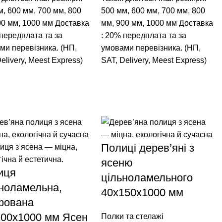
м
,
600 мм
,
700 мм
,
800
500 мм
,
600 мм
,
700 мм
,
800
00 мм
,
1000 мм
Доставка
мм
,
900 мм
,
1000 мм
Доставка
 передплата та за
: 20% передплата та за
ми перевізника. (НП,
умовами перевізника. (НП,
elivery, Meest Express)
SAT, Delivery, Meest Express)
Полиці дерев’яні з
ясеню
иця
цільноламельного
ноламельна,
40х150х1000 мм
фована
200х1000 мм Ясен
Полки та стелажі