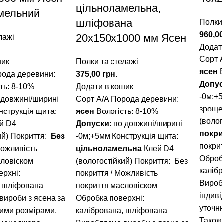
цільноламельна,
мельний
шліфована
Полки
960,0
20х150х1000 мм Ясен
лажі
Додат
Сорт 
шик
Полки та стелажі
ясен
ода деревини:
375,00
грн.
Допу
ть: 8-10%
Додати в кошик
-0м;+
 довжині/ширині
Сорт А/А Порода деревини:
зрощ
нструкція щита:
ясен
Вологість: 8-10%
(воло
й D4
Допуски:
по довжині/ширині
покри
ий)
Покриття:
Без
-0м;+5мм Конструкція щита:
покри
Можливість
цільноламельна
Клей D4
Оброб
словіском
(вологостійкий) Покриття: Без
каліб
ерхні:
покриття / Можливість
Вироб
, шліфована
покриття масловіском
індив
вироби з ясена за
Обробка поверхні:
уточн
ними розмірами,
калібрована, шліфована
Також 