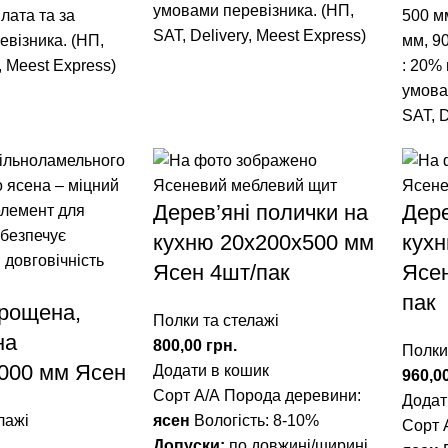
умовами перевізника. (НП,
лата та за
500 м
SAT, Delivery, Meest Express)
візника. (НП,
мм
,
9
, Meest Express)
: 20%
умова
SAT, D
Дерев’яні полички на
Дере
кухню 20х200х500 мм
кух
Ясен 4шт/пак
Ясе
пак
рощена,
Полки та стелажі
на
800,00
грн.
Полки
000 мм Ясен
Додати в кошик
960,0
Сорт А/А Порода деревини:
Додат
лажі
ясен
Вологість: 8-10%
Сорт 
Допуски:
по довжині/ширині