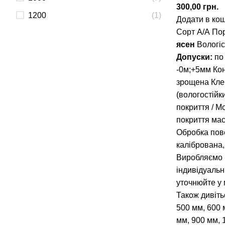
300,00
грн.
1200
(1)
Додати в ко
Сорт А/А По
ясен
Вологіс
Допуски:
по
-0м;+5мм Кон
зрощена Кле
(вологостійк
покриття / М
покриття ма
Обробка пов
калібрована
Виробляємо 
індивідуаль
уточнюйте у
Також дивіть
500 мм
,
600 
мм
,
900 мм
,