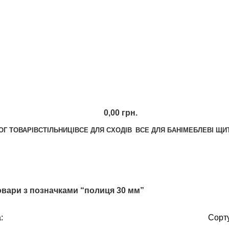
0,00
грн.
ОГ ТОВАРІВ
СТІЛЬНИЦІ
ВСЕ ДЛЯ СХОДІВ
ВСЕ ДЛЯ БАНІ
МЕБЛЕВІ ЩИ
Калькулятор
Графік відправок
полиця 30 мм
Прайс лист
овари з позначками “полиця 30 мм”
:
Сорту