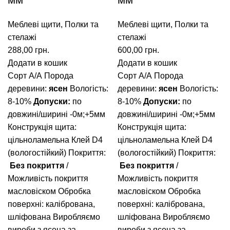
Меблеві щити
,
Полки та
Меблеві щити
,
Полки та
стелажі
стелажі
288,00
грн.
600,00
грн.
Додати в кошик
Додати в кошик
Сорт А/А
Порода
Сорт А/А
Порода
деревини:
ясен
Вологість:
деревини:
ясен
Вологість:
8-10%
Допуски:
по
8-10%
Допуски:
по
довжині/ширині -0м;+5мм
довжині/ширині -0м;+5мм
Конструкція щита:
Конструкція щита:
цільноламельна
Клей D4
цільноламельна
Клей D4
(вологостійкий)
Покриття:
(вологостійкий)
Покриття:
Без покриття
/
Без покриття
/
Можливість покриття
Можливість покриття
масловіском
Обробка
масловіском
Обробка
поверхні: калібрована,
поверхні: калібрована,
шліфована
Виробляємо
шліфована
Виробляємо
вироби з ясена за
вироби з ясена за