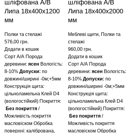
шліфована A/В
шліфована A/В
Липа 18х400х1200
Липа 18х400х2000
мм
мм
Полки та стелажі
Меблеві щити
,
Полки та
576,00
грн.
стелажі
Додати в кошик
960,00
грн.
Сорт А/А
Порода
Додати в кошик
деревини:
ясен
Вологість:
Сорт А/А
Порода
8-10%
Допуски:
по
деревини:
ясен
Вологість:
довжині/ширині -0м;+5мм
8-10%
Допуски:
по
Конструкція щита:
довжині/ширині -0м;+5мм
цільноламельна
Клей D4
Конструкція щита:
(вологостійкий)
Покриття:
цільноламельна
Клей D4
Без покриття
/
(вологостійкий)
Покриття:
Можливість покриття
Без покриття
/
масловіском
Обробка
Можливість покриття
поверхні: калібрована,
масловіском
Обробка