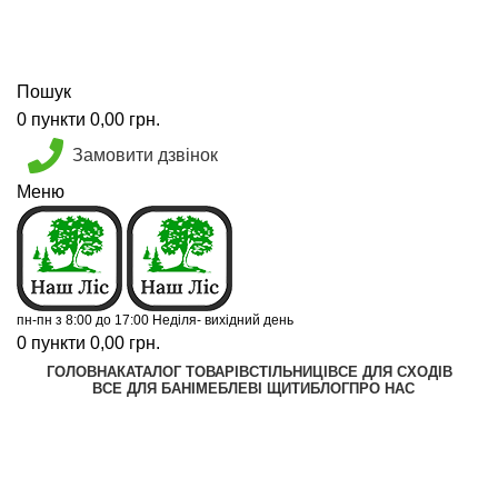
Калькулятор
Прайс лист
Графік відправок
Пошук
0
пункти
0,00
грн.
Замовити дзвінок
Меню
пн-пн з 8:00 до 17:00 Неділя- вихідний день
0
пункти
0,00
грн.
ГОЛОВНА
КАТАЛОГ ТОВАРІВ
СТІЛЬНИЦІ
ВСЕ ДЛЯ СХОДІВ
ВСЕ ДЛЯ БАНІ
МЕБЛЕВІ ЩИТИ
БЛОГ
ПРО НАС
Калькулятор
Графік відправок
стелаж ручної роботи
Прайс лист