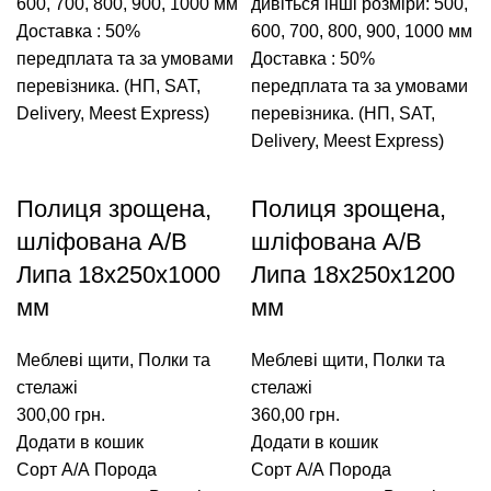
600, 700, 800, 900, 1000 мм
дивіться інші розміри: 500,
Доставка : 50%
600, 700, 800, 900, 1000 мм
передплата та за умовами
Доставка : 50%
перевізника. (НП, SAT,
передплата та за умовами
Delivery, Meest Express)
перевізника. (НП, SAT,
Delivery, Meest Express)
Полиця зрощена,
Полиця зрощена,
шліфована A/В
шліфована A/В
Липа 18х250х1000
Липа 18х250х1200
мм
мм
Меблеві щити
,
Полки та
Меблеві щити
,
Полки та
стелажі
стелажі
300,00
грн.
360,00
грн.
Додати в кошик
Додати в кошик
Сорт А/А
Порода
Сорт А/А
Порода