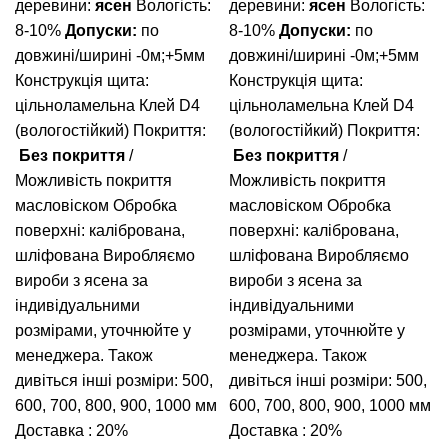
деревини:
ясен
Вологість:
деревини:
ясен
Вологість:
8-10%
Допуски:
по
8-10%
Допуски:
по
довжині/ширині -0м;+5мм
довжині/ширині -0м;+5мм
Конструкція щита:
Конструкція щита:
цільноламельна
Клей D4
цільноламельна
Клей D4
(вологостійкий)
Покриття:
(вологостійкий)
Покриття:
Без покриття
/
Без покриття
/
Можливість покриття
Можливість покриття
масловіском
Обробка
масловіском
Обробка
поверхні: калібрована,
поверхні: калібрована,
шліфована
Виробляємо
шліфована
Виробляємо
вироби з ясена за
вироби з ясена за
індивідуальними
індивідуальними
розмірами, уточнюйте у
розмірами, уточнюйте у
менеджера.
Також
менеджера.
Також
дивіться інші розміри: 500,
дивіться інші розміри: 500,
600, 700, 800, 900, 1000 мм
600, 700, 800, 900, 1000 мм
Доставка : 20%
Доставка : 20%