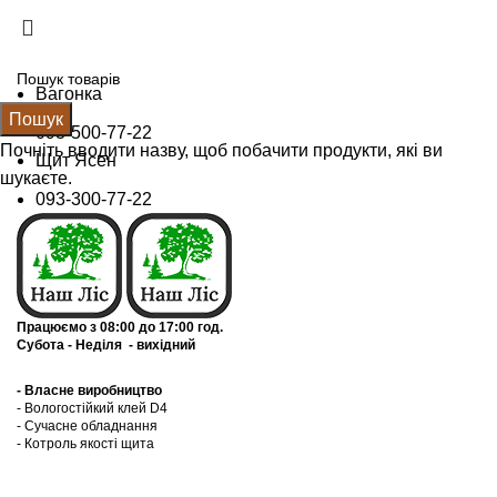
Щит Ясен +38 (093) 300 77 22
Вагонка +38 (093) 500 77 22
info@nashles.com.ua
Вагонка
Пошук
093-500-77-22
Почніть вводити назву, щоб побачити продукти, які ви
Щит Ясен
шукаєте.
093-300-77-22
Працюємо з 08:00 до 17:00 год.
Субота - Неділя - вихідний
- Власне виробництво
- Вологостійкий клей D4
- Сучасне обладнання
- Котроль якоcті щита