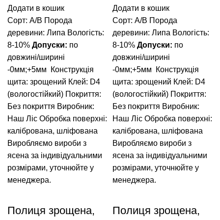
Додати в кошик
Додати в кошик
Сорт: А/В
Порода
Сорт: А/В
Порода
деревини: Липа
Вологість:
деревини: Липа
Вологість:
8-10%
Допуски:
по
8-10%
Допуски:
по
довжині/ширині
довжині/ширині
-0мм;+5мм
Конструкція
-0мм;+5мм
Конструкція
щита: зрощений
Клей: D4
щита: зрощений
Клей: D4
(вологостійкий)
Покриття:
(вологостійкий)
Покриття:
Без покриття
Виробник:
Без покриття
Виробник:
Наш Ліс
Обробка поверхні:
Наш Ліс
Обробка поверхні:
калібрована, шліфована
калібрована, шліфована
Виробляємо вироби з
Виробляємо вироби з
ясена за індивідуальними
ясена за індивідуальними
розмірами, уточнюйте у
розмірами, уточнюйте у
менеджера.
менеджера.
Полиця зрощена,
Полиця зрощена,