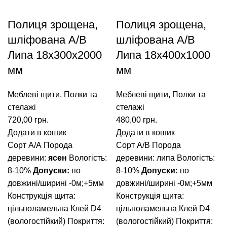
Полиця зрощена,
Полиця зрощена,
шліфована A/В
шліфована A/В
Липа 18х300х2000
Липа 18х400х1000
мм
мм
Меблеві щити
,
Полки та
Меблеві щити
,
Полки та
стелажі
стелажі
720,00
грн.
480,00
грн.
Додати в кошик
Додати в кошик
Сорт А/А
Порода
Сорт А/В
Порода
деревини:
ясен
Вологість:
деревини: липа
Вологість:
8-10%
Допуски:
по
8-10%
Допуски:
по
довжині/ширині -0м;+5мм
довжині/ширині -0м;+5мм
Конструкція щита:
Конструкція щита:
цільноламельна
Клей D4
цільноламельна
Клей D4
(вологостійкий)
Покриття:
(вологостійкий)
Покриття: