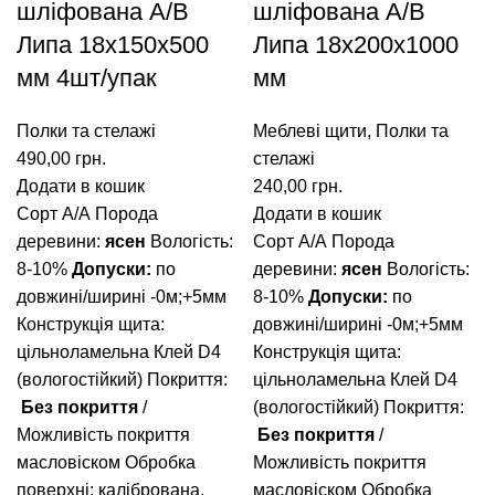
шліфована A/В
шліфована A/В
Липа 18х150х500
Липа 18х200х1000
мм 4шт/упак
мм
Полки та стелажі
Меблеві щити
,
Полки та
490,00
грн.
стелажі
Додати в кошик
240,00
грн.
Сорт А/А
Порода
Додати в кошик
деревини:
ясен
Вологість:
Сорт А/А
Порода
8-10%
Допуски:
по
деревини:
ясен
Вологість:
довжині/ширині -0м;+5мм
8-10%
Допуски:
по
Конструкція щита:
довжині/ширині -0м;+5мм
цільноламельна
Клей D4
Конструкція щита:
(вологостійкий)
Покриття:
цільноламельна
Клей D4
Без покриття
/
(вологостійкий)
Покриття:
Можливість покриття
Без покриття
/
масловіском
Обробка
Можливість покриття
поверхні: калібрована,
масловіском
Обробка