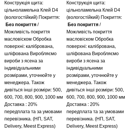
Конструкція щита:
Конструкція щита:
цільноламельна
Клей D4
цільноламельна
Клей D4
(вологостійкий)
Покриття:
(вологостійкий)
Покриття:
Без покриття
/
Без покриття
/
Можливість покриття
Можливість покриття
масловіском
Обробка
масловіском
Обробка
поверхні: калібрована,
поверхні: калібрована,
шліфована
Виробляємо
шліфована
Виробляємо
вироби з ясена за
вироби з ясена за
індивідуальними
індивідуальними
розмірами, уточнюйте у
розмірами, уточнюйте у
менеджера.
Також
менеджера.
Також
дивіться інші розміри: 500,
дивіться інші розміри: 500,
600, 700, 800, 900, 1000 мм
600, 700, 800, 900, 1000 мм
Доставка : 20%
Доставка : 20%
передплата та за умовами
передплата та за умовами
перевізника. (НП, SAT,
перевізника. (НП, SAT,
Delivery, Meest Express)
Delivery, Meest Express)