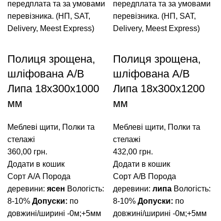
передплата та за умовами
передплата та за умовами
перевізника. (НП, SAT,
перевізника. (НП, SAT,
Delivery, Meest Express)
Delivery, Meest Express)
Полиця зрощена,
Полиця зрощена,
шліфована A/В
шліфована A/В
Липа 18х300х1000
Липа 18х300х1200
мм
мм
Меблеві щити
,
Полки та
Меблеві щити
,
Полки та
стелажі
стелажі
360,00
грн.
432,00
грн.
Додати в кошик
Додати в кошик
Сорт А/А
Порода
Сорт А/В
Порода
деревини:
ясен
Вологість:
деревини:
липа
Вологість:
8-10%
Допуски:
по
8-10%
Допуски:
по
довжині/ширині -0м;+5мм
довжині/ширині -0м;+5мм