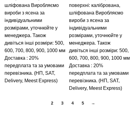
шліфована
Виробляємо
поверхні: калібрована,
вироби з ясена за
шліфована
Виробляємо
індивідуальними
вироби з ясена за
розмірами, уточнюйте у
індивідуальними
менеджера.
Також
розмірами, уточнюйте у
дивіться інші розміри: 500,
менеджера.
Також
600, 700, 800, 900, 1000 мм
дивіться інші розміри: 500,
Доставка : 20%
600, 700, 800, 900, 1000 мм
передплата та за умовами
Доставка : 20%
перевізника. (НП, SAT,
передплата та за умовами
Delivery, Meest Express)
перевізника. (НП, SAT,
Delivery, Meest Express)
1
2
3
4
5
→
Вагонка, погонаж, дерев'яна пелета