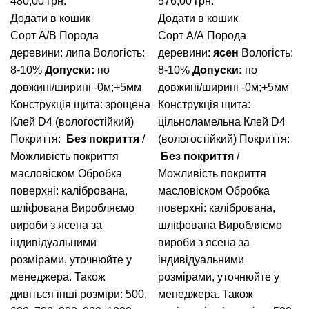
480,00
грн.
576,00
грн.
Додати в кошик
Додати в кошик
Сорт А/В
Порода
Сорт А/А
Порода
деревини: липа
Вологість:
деревини:
ясен
Вологість:
8-10%
Допуски:
по
8-10%
Допуски:
по
довжині/ширині -0м;+5мм
довжині/ширині -0м;+5мм
Конструкція щита: зрощена
Конструкція щита:
Клей D4 (вологостійкий)
цільноламельна
Клей D4
Покриття:
Без покриття
/
(вологостійкий)
Покриття:
Можливість покриття
Без покриття
/
масловіском
Обробка
Можливість покриття
поверхні: калібрована,
масловіском
Обробка
шліфована
Виробляємо
поверхні: калібрована,
вироби з ясена за
шліфована
Виробляємо
індивідуальними
вироби з ясена за
розмірами, уточнюйте у
індивідуальними
менеджера.
Також
розмірами, уточнюйте у
дивіться інші розміри: 500,
менеджера.
Також