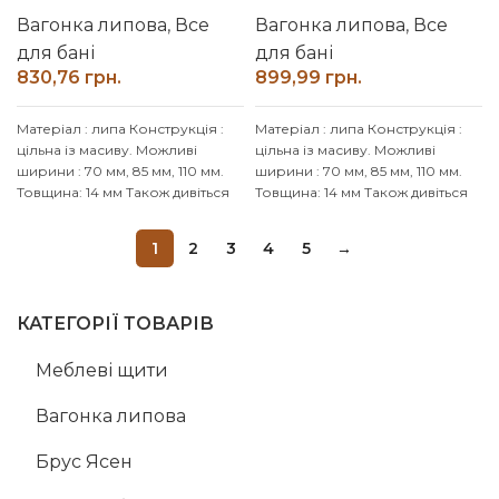
Вагонка липова
,
Все
Вагонка липова
,
Все
для бані
для бані
грн.
грн.
Матеріал : липа
Конструкція :
Матеріал : липа
Конструкція :
цільна із масиву.
Можливі
цільна із масиву.
Можливі
ширини : 70 мм, 85 мм, 110 мм.
ширини : 70 мм, 85 мм, 110 мм.
Товщина: 14 мм
Також дивіться
Товщина: 14 мм
Також дивіться
інші розміри: 900, 1000, 1100,
інші розміри: 900, 1000, 1100,
1200, 1300, 1400, 1500, 1600,
1200, 1300, 1400, 1500, 1600,
1
2
3
4
5
→
1700, 1900 мм.
Доставка : 20%
1700, 1900 мм.
Доставка : 20%
передплата та за умовами
передплата та за умовами
перевізника. (НП, SAT, Delivery,
перевізника. (НП, SAT, Delivery,
Meest Express)
Meest Express)
КАТЕГОРІЇ ТОВАРІВ
Меблеві щити
Вагонка липова
Брус Ясен