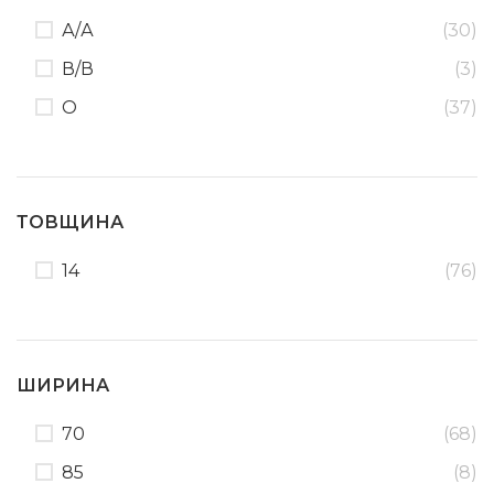
А/А
(30)
В/В
(3)
О
(37)
ТОВЩИНА
14
(76)
ШИРИНА
70
(68)
85
(8)