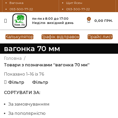
Вагонка
Щит Ясен
093-500-77-22
093-300-77-22
пн-пн з 8:00 до 17:00
0
0,00
ГРН.
Неділя- вихідний день
Калькулятор
Графік відправок
Прайс лист
вагонка 70 мм
Головна
Товари з позначками “вагонка 70 мм”
Показано 1–16 із 76
Фільтр
Фільтр
СОРТУВАТИ ЗА:
За замовчуванням
За пополярністю