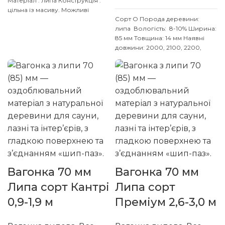
Матеріал : липа
Конструкція :
цільна із масиву.
Можливі
Сорт О
Порода деревини:
ширини : 70 мм, 85 мм, 110 мм.
липа
Вологість: 8-10% Ширина:
Товщина: 14 мм
Також дивіться
85 мм Товщина: 14 мм
Наявні
інші розміри:
200
,
250
,
300
,
довжини: 2000, 2100, 2200,
350
,
400
,
450
мм.
Доставка : 20%
2300, 2400, 2500 мм
передплата та за умовами
Індивідуальні розміри
перевізника. (НП, SAT, Delivery,
погоджуйте із менеджером
Meest Express)
Вагонка 70 мм
Вагонка 70 мм
Липа сорт Кантрі
Липа сорт
0,9-1,9 м
Преміум 2,6-3,0 м