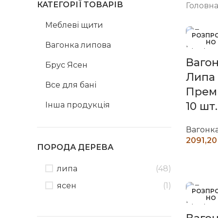
КАТЕГОРІЇ ТОВАРІВ
Головн
Меблеві щити
РОЗПР
НО
Вагонка липова
Вагон
Брус Ясен
Липа
Все для бані
Премі
10 шт.
Інша продукція
Вагонк
ПОРОДА ДЕРЕВА
Ч
липа
(48)
ясен
(1)
РОЗПР
НО