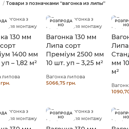
а
Товари з позначками “вагонка из липы”
ОДА
РОЗПРОДА
РОЗП
НО
Н
ка 130 мм
Вагонка 130 мм
Ваго
 сорт
Липа сорт
Липа
ум 1400 мм
Преміум 2500 мм
Стан
 уп – 1,82 м²
10 шт. уп – 3,25 м²
мм 10
м²
а липова
Вагонка липова
грн.
грн.
Вагонк
ИТАТИ ДАЛІ
ЧИТАТИ ДАЛІ
ОДА
РОЗПРОДА
РОЗП
НО
Н