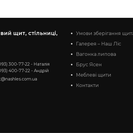
ий щит, стільниці,
Умови зберігання щит
Галерея – Наш Ліс
Вагонка липова
093) 300-77-22 - Наталія
Брус Ясен
093) 400-77-22 - Андрій
Меблеві щити
t@nashles.com.ua
Контакти