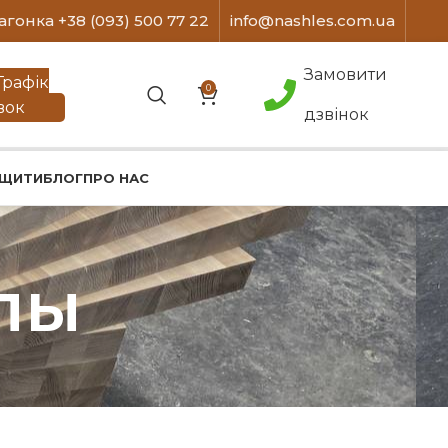
агонка +38 (093) 500 77 22
info@nashles.com.ua
Замовити
Графік
0
вок
дзвінок
 ЩИТИ
БЛОГ
ПРО НАС
ипы