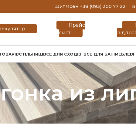
Щит Ясен +38 (093) 300 77 22
В
Прайс
лькулятор
лист
відпра
ТОВАРІВ
СТІЛЬНИЦІ
ВСЕ ДЛЯ СХОДІВ
ВСЕ ДЛЯ БАНІ
МЕБЛЕВІ
гонка из л