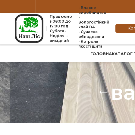
- Власне
виробництво
Працюємо
-
з 08:00 до
Вологостійкий
17:00 год.
клей D4
Ка
Субота -
- Сучасне
Неділя -
обладнання
вихідний
- Котроль
якоcті щита
ГОЛОВНА
КАТАЛОГ 
ва