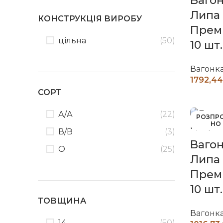
Вагон
Липа
КОНСТРУКЦІЯ ВИРОБУ
Премі
цільна
(50)
10 шт.
Вагонк
СОРТ
Ч
А/А
(22)
РОЗПР
НО
В/В
(3)
Вагон
О
(25)
Липа
Прем
10 шт.
ТОВЩИНА
Вагонк
14
(50)