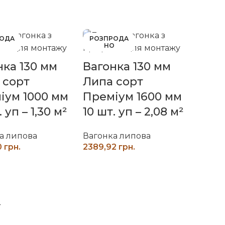
РОДА
РОЗПРОДА
О
НО
нка 130 мм
Вагонка 130 мм
 сорт
Липа сорт
іум 1000 мм
Преміум 1600 мм
. уп – 1,30 м²
10 шт. уп – 2,08 м²
а липова
Вагонка липова
грн.
грн.
ЧИТАТИ ДАЛІ
ЧИТАТИ ДАЛІ
→