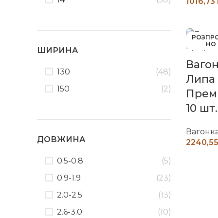
Ч
РОЗПР
НО
ШИРИНА
Вагон
130
(48)
Липа
150
(2)
Премі
10 шт.
Вагонк
ДОВЖИНА
Ч
0.5-0.8
(5)
0.9-1.9
(23)
2.0-2.5
(13)
2.6-3.0
(10)