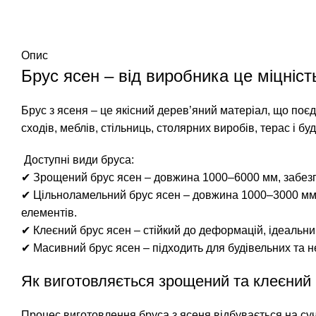
Опис
Брус ясен – від виробника це міцніст
Брус з ясеня – це якісний дерев’яний матеріал, що поєд
сходів, меблів, стільниць, столярних виробів, терас і бу
Доступні види бруса:
✔ Зрощений брус ясен – довжина 1000–6000 мм, забезпечу
✔ Цільноламельний брус ясен – довжина 1000–3000 мм, 
елементів.
✔ Клеєний брус ясен – стійкий до деформацій, ідеальни
✔ Масивний брус ясен – підходить для будівельних та н
Як виготовляється зрощений та клеєний 
Процес виготовлення бруса з ясеня відбувається на суча