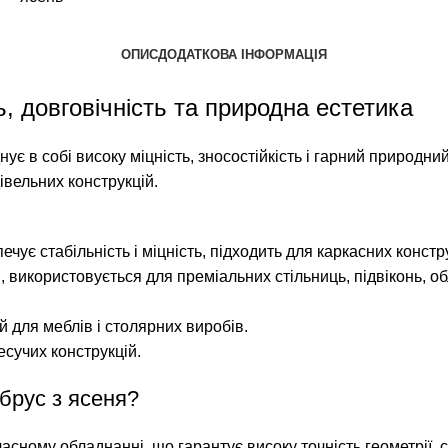
ОПИС
ДОДАТКОВА ІНФОРМАЦІЯ
ь, довговічність та природна естетика
нує в собі високу міцність, зносостійкість і гарний природн
дівельних конструкцій.
є стабільність і міцність, підходить для каркасних конструк
використовується для преміальних стільниць, підвіконь, 
й для меблів і столярних виробів.
есучих конструкцій.
брус з ясеня?
сному обладнанні, що гарантує високу точність геометрії, ст