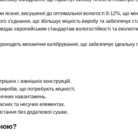
ни ясеня, висушеної до оптимальної вологості 8-12%, що мін
 з’єднання, що збільшує міцність виробу та забезпечує стаб
відає європейським стандартам вологостійкості та екологіч
роходить механічне калібрування, що забезпечує ідеальну 
трішніх і зовнішніх конструкцій.
виробів, що потребують міцності.
анічних навантажень.
асних та несучих елементах.
истання без додаткової сушки.
іною?