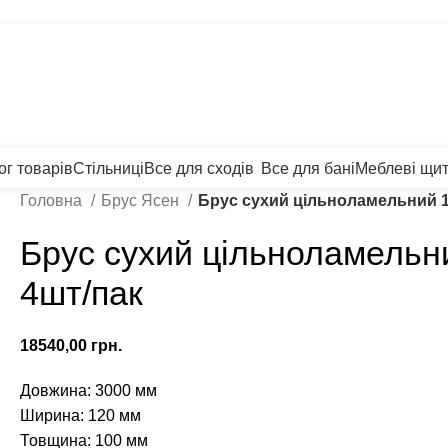
Щит Ясен +38 (093)
лькулятор
Прайс лист
Графік відправ
те.
ог товарів
Стільниці
Все для сходів
Все для бані
Меблеві щи
Головна
Брус Ясен
Брус сухий цільноламельний 1
Брус сухий цільноламельн
4шт/пак
грн.
Довжина: 3000 мм
Ширина: 120 мм
Товщина: 100 мм