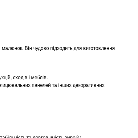
ий малюнок. Він чудово підходить для виготовлення
цій, сходів і меблів.
облицювальних панелей та інших декоративних
абільність та довговічність виробу.