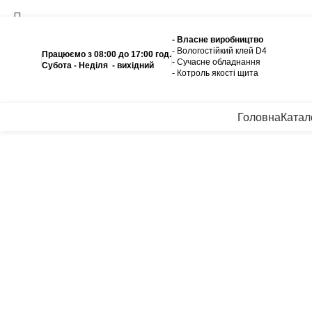
- Власне виробництво
- Вологостійкий клей D4
Працюємо з 08:00 до 17:00 год.
Ка
- Сучасне обладнання
Субота - Неділя - вихідний
- Котроль якоcті щита
Пошук
Почніть вводити назву, щоб побачити продукти, які ви шукає
Головна
Катал
Натисніть, щоб збільшити