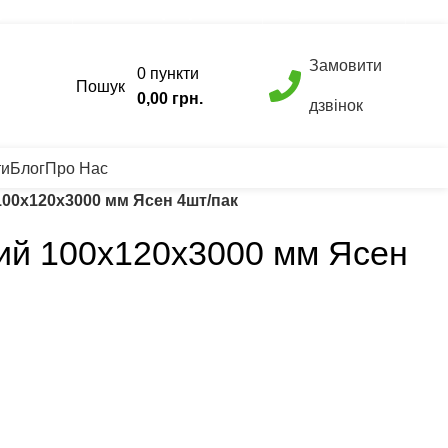
 300 77 22
Вагонка +38 (093) 500 77 22
info@nashles.com.ua
Замовити
0
пункти
ок
Пошук
0,00
грн.
дзвінок
ти
Блог
Про Нас
00х120х3000 мм Ясен 4шт/пак
ий 100х120х3000 мм Ясен