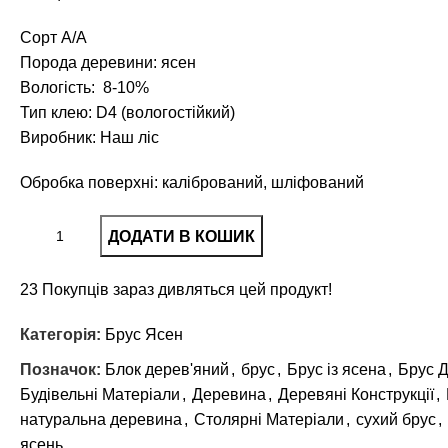
Сорт А/А
Порода деревини: ясен
Вологість: 8-10%
Тип клею: D4 (вологостійкий)
Виробник: Наш ліс
Обробка поверхні: калібрований, шліфований
ДОДАТИ В КОШИК
23
Покупців зараз дивляться цей продукт!
Категорія:
Брус Ясен
Позначок:
Блок дерев'яний
,
брус
,
Брус із ясена
,
Брус Д
Будівельні Матеріали
,
Деревина
,
Деревяні Конструкції
,
натуральна деревина
,
Столярні Матеріали
,
сухий брус
,
ясень