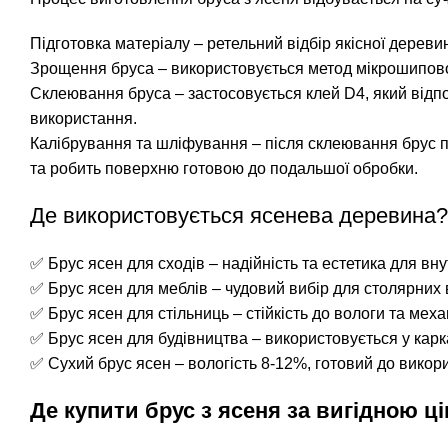
Підготовка матеріалу – ретельний відбір якісної дереви
Зрощення бруса – використовується метод мікрошипового
Склеювання бруса – застосовується клей D4, який відпо
використання.
Калібрування та шліфування – після склеювання брус п
та робить поверхню готовою до подальшої обробки.
Де використовується ясенева деревина?
✅
Брус ясен для сходів
– надійність та естетика для вну
✅
Брус ясен для меблів
– чудовий вибір для столярних 
✅
Брус ясен для стільниць
– стійкість до вологи та мех
✅
Брус ясен для будівництва
– використовується у карк
✅
Сухий брус ясен
– вологість 8-12%, готовий до викор
Де купити брус з ясеня за вигідною ц