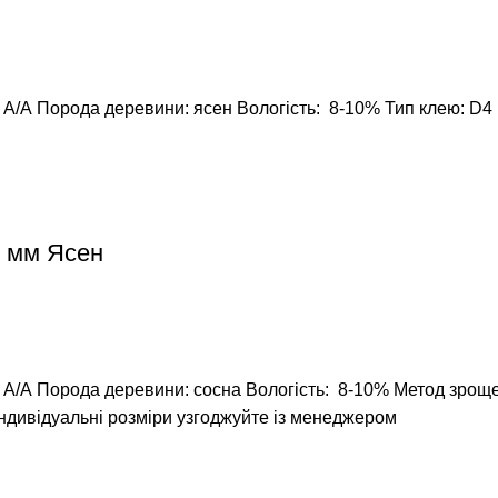
 А/А
Порода деревини: ясен
Вологість: 8-10%
Тип клею: D4 
0 мм Ясен
 А/А
Порода деревини: сосна
Вологість: 8-10%
Метод зроще
Індивідуальні розміри узгоджуйте із менеджером