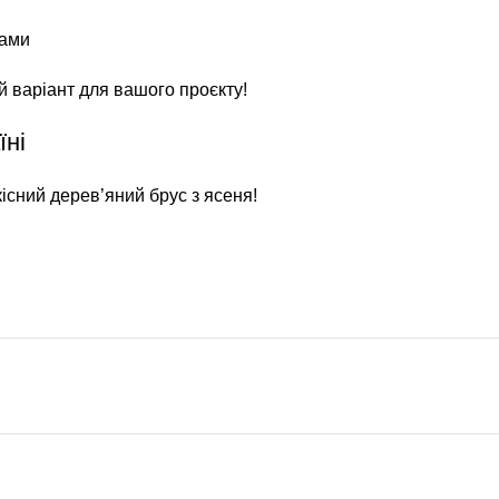
рами
 варіант для вашого проєкту!
їні
кісний дерев’яний брус з ясеня!