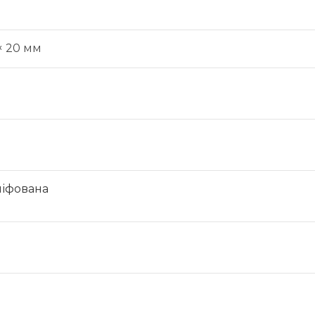
× 20 мм
ліфована