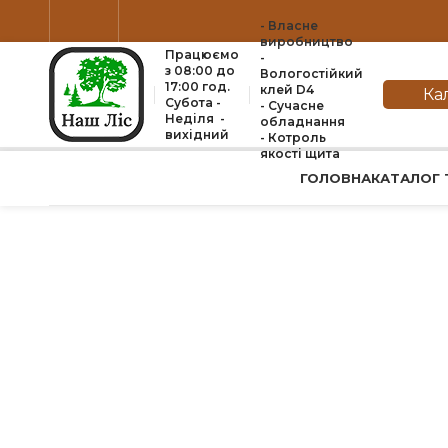
- Власне
виробництво
Працюємо
-
з 08:00 до
Вологостійкий
17:00 год.
клей D4
Ка
Субота -
- Сучасне
Неділя -
обладнання
вихідний
- Котроль
якоcті щита
ГОЛОВНА
КАТАЛОГ 
Натисніть, щоб збільшити