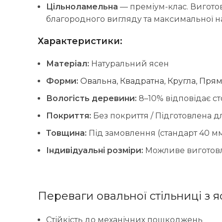
Цільноламельна
— преміум-клас. Виготов
благородного вигляду та максимальної на
Характеристики:
Матеріал:
Натуральний ясен
Форми:
Овальна
,
Квадратна
,
Кругла
,
Прям
Вологість деревини:
8–10% відповідає ст
Покриття:
Без покриття / Підготовлена 
Товщина:
Під замовлення (стандарт 40 мм
Індивідуальні розміри:
Можливе виготов
Переваги овальної стільниці з я
Стійкість до механічних пошкоджень