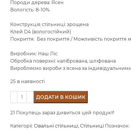
Породи дерева: Ясен
Вологість: 8-10%
Конструкція стільниці: зрощена
Клей D4 (вологостійкий)
Покриття: Без покриття / Можливість покриття 
Виробник: Наш Ліс
Обробка поверхні: калібрована, шліфована
Виробляємо вироби з ясена за індивідуальними
25 в наявності
ДОДАТИ В КОШИК
21
Покупець зараз дивиться цей продукт!
Категорії:
Овальні стільниці
,
Стільниці
Позначок: