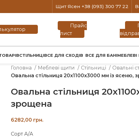
Щит Ясен +38 (093) 300 77 22
В
Прайс
лькулятор
лист
відпра
ТОВАРІВ
СТІЛЬНИЦІ
ВСЕ ДЛЯ СХОДІВ
ВСЕ ДЛЯ БАНІ
МЕБЛЕВІ
Головна
Меблеві щити
Стільниці
Овальні с
Овальна стільниця 20х1100х3000 мм із ясеню, 
Овальна стільниця 20х1100
зрощена
грн.
Сорт А/А