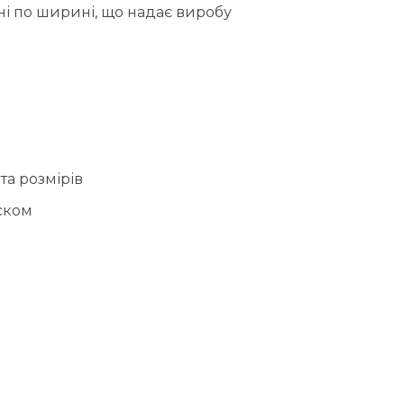
єні по ширині, що надає виробу
та розмірів
іском