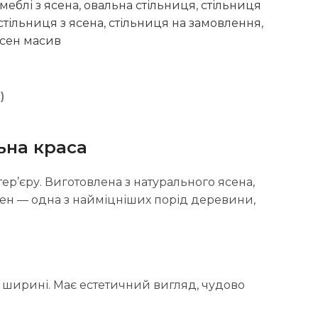
меблі з ясена
,
овальна стільниця
,
стільниця
стільниця з ясена
,
стільниця на замовлення
,
сен масив
)
ьна краса
ер’єру. Виготовлена з натурального ясена,
 Ясен — одна з найміцніших порід деревини,
 ширині. Має естетичний вигляд, чудово