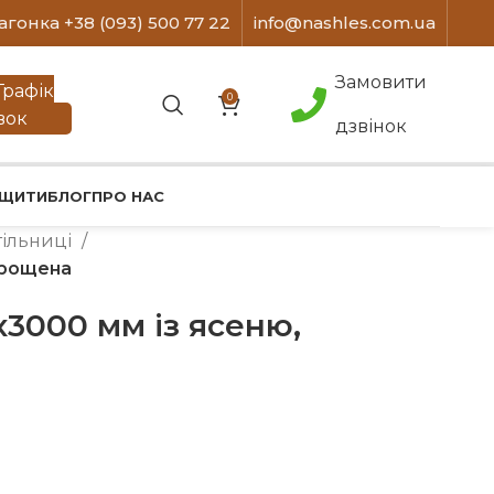
агонка +38 (093) 500 77 22
info@nashles.com.ua
Замовити
Графік
0
вок
дзвінок
 ЩИТИ
БЛОГ
ПРО НАС
тільниці
зрощена
х3000 мм із ясеню,