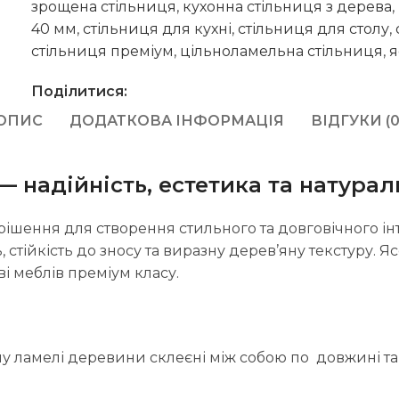
зрощена стільниця
,
кухонна стільниця з дерева
,
40 мм
,
стільниця для кухні
,
стільниця для столу
,
стільниця преміум
,
цільноламельна стільниця
,
я
Поділитися:
ОПИС
ДОДАТКОВА ІНФОРМАЦІЯ
ВІДГУКИ (0
— надійність, естетика та натурал
ішення для створення стильного та довговічного інт
ь, стійкість до зносу та виразну дерев’яну текстуру.
і меблів преміум класу.
у ламелі деревини склеєні між собою по довжині та