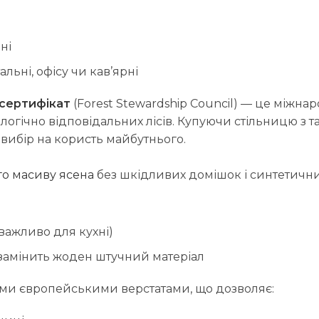
ні
альні, офісу чи кав’ярні
 сертифікат
(Forest Stewardship Council) — це міжна
логічно відповідальних лісів. Купуючи стільницю з т
 вибір на користь майбутнього.
го масиву ясена
без шкідливих домішок і синтетични
важливо для кухні)
 замінить жоден штучний матеріал
и європейськими верстатами, що дозволяє: