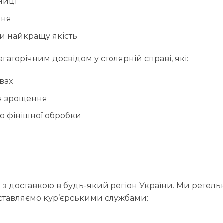
ниці
ння
чи найкращу якість
аторічним досвідом у столярній справі, які:
вах
я зрощення
о фінішної обробки
з доставкою в будь-який регіон України. Ми ретель
Доставляємо кур’єрськими службами: