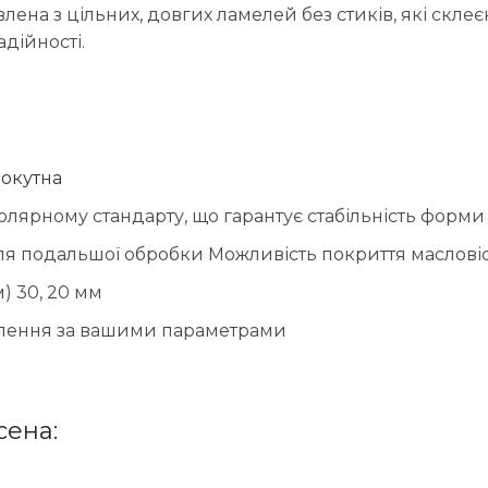
лена з цільних, довгих ламелей без стиків, які скле
дійності.
окутна
олярному стандарту, що гарантує стабільність форми 
для подальшої обробки Можливість покриття маслов
) 30, 20 мм
лення за вашими параметрами
сена: