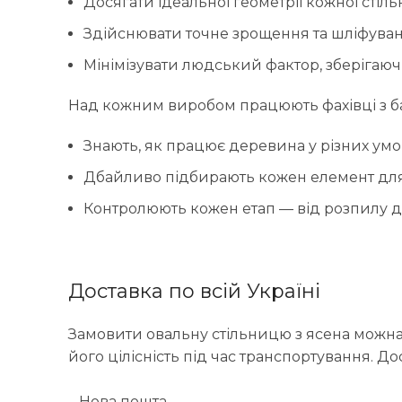
Досягати ідеальної геометрії кожної стіль
Здійснювати точне зрощення та шліфува
Мінімізувати людський фактор, зберігаю
Над кожним виробом працюють фахівці з баг
Знають, як працює деревина у різних умо
Дбайливо підбирають кожен елемент дл
Контролюють кожен етап — від розпилу д
Доставка по всій Україні
Замовити овальну стільницю з ясена можна 
його цілісність під час транспортування. 
– Нова пошта