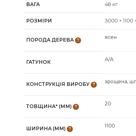
ВАГА
48 кг
РОЗМІРИ
3000 × 1100 
ясен
ПОРОДА ДЕРЕВА
А/А
ГАТУНОК
зрощена, ш
КОНСТРУКЦІЯ ВИРОБУ
20
ТОВЩИНА* (ММ)
1100
ШИРИНА (ММ)