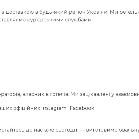
з доставкою в будь-який регіон України. Ми ретель
Доставляємо кур’єрськими службами:
торів, власників готелів. Ми зацікавлені у взаємовиг
 наших офіційних
Instagram
,
Facebook
вертайтесь до нас вже сьогодні — виготовимо овальн