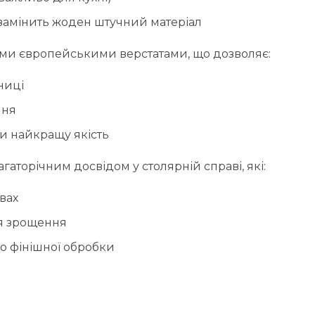
 замінить жоден штучний матеріал
и європейськими верстатами, що дозволяє:
ниці
ння
чи найкращу якість
аторічним досвідом у столярній справі, які:
вах
я зрощення
о фінішної обробки