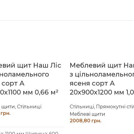
вий щит Наш Ліс
Меблевий щит На
ьноламельного
з цільноламельно
 сорт А
ясеня сорт А
0х1100 мм 0,66 м²
20х900х1200 мм 1,0
і щити
,
Стільниці
Стільниці
,
Прямокутні сті
грн.
Меблеві щити
грн.
ДОДАТИ В КОШИК
ДОДАТИ В КОШИК
: 1100 мм
Ширина: 600