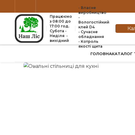
- Власне
виробництво
Працюємо
-
з 08:00 до
Вологостійкий
17:00 год.
клей D4
Ка
Субота -
- Сучасне
Неділя -
обладнання
вихідний
- Котроль
якоcті щита
ГОЛОВНА
КАТАЛОГ 
Натисніть, щоб збільшити