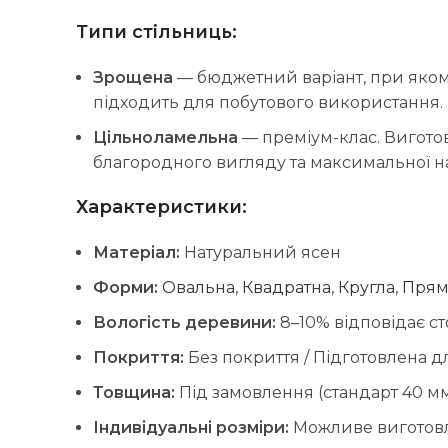
Типи стільниць:
Зрощена
— бюджетний варіант, при яком
підходить для побутового використання.
Цільноламельна
— преміум-клас. Виготов
благородного вигляду та максимальної на
Характеристики:
Матеріал:
Натуральний ясен
Форми:
Овальна
,
Квадратна
,
Кругла
,
Прям
Вологість деревини:
8–10% відповідає ст
Покриття:
Без покриття / Підготовлена 
Товщина:
Під замовлення (стандарт 40 мм
Індивідуальні розміри:
Можливе виготов