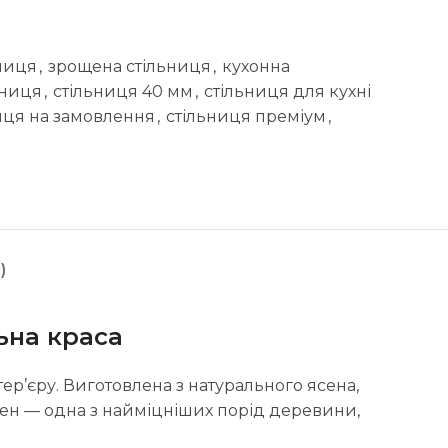
ьниця
,
зрощена стільниця
,
кухонна
ьниця
,
стільниця 40 мм
,
стільниця для кухні
иця на замовлення
,
стільниця преміум
,
)
ьна краса
ер’єру. Виготовлена з натурального ясена,
 Ясен — одна з найміцніших порід деревини,