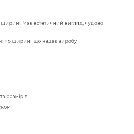
 ширині. Має естетичний вигляд, чудово
єні по ширині, що надає виробу
та розмірів
іском