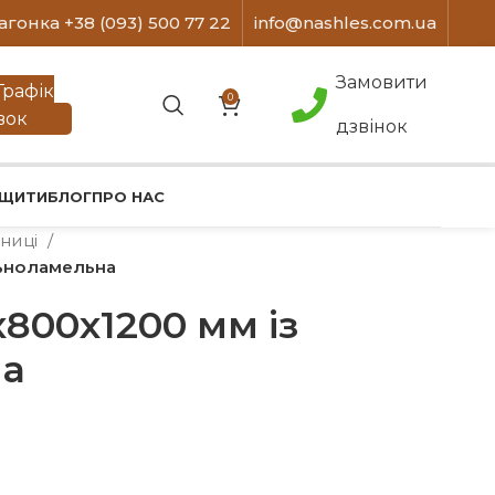
агонка +38 (093) 500 77 22
info@nashles.com.ua
Замовити
Графік
0
вок
дзвінок
 ЩИТИ
БЛОГ
ПРО НАС
ьниці
льноламельна
800х1200 мм із
на