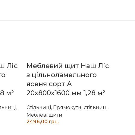
ш Ліс
Меблевий щит Наш Ліс
Мебл
го
з цільноламельного
з ці
ясеня сорт А
ясен
8 м²
20х800х1600 мм 1,28 м²
20х8
льниці
,
Стільниці
,
Прямокутні стільниці
,
Стільн
Меблеві щити
Мебле
грн.
ДОДАТИ В КОШИК