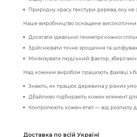
Природну красу текстури дерева, яку не
Наше виробництво оснащене високоточним
Досягати ідеальної геометрії кожної стіль
Здійснювати точне зрощення та шліфува
Мінімізувати людський фактор, зберігаю
Над кожним виробом працюють фахівці з баг
Знають, як працює деревина у різних умо
Дбайливо підбирають кожен елемент дл
Контролюють кожен етап — від розпилу д
Доставка по всій Україні