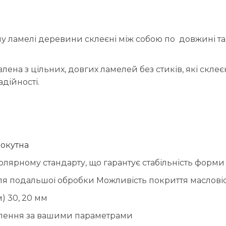
у ламелі деревини склеєні між собою по довжині та
лена з цільних, довгих ламелей без стиків, які скле
дійності.
окутна
олярному стандарту, що гарантує стабільність форми 
для подальшої обробки Можливість покриття маслов
) 30, 20 мм
лення за вашими параметрами