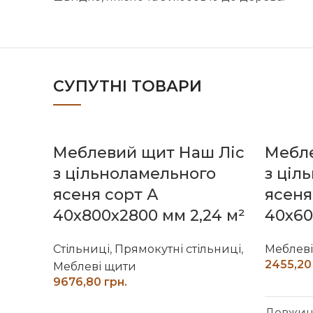
СУПУТНІ ТОВАРИ
Меблевий щит Наш Ліс
Мебле
з цільноламельного
з ціл
ясеня сорт А
ясеня
40х800х2800 мм 2,24 м²
40х60
Стільниці
,
Прямокутні стільниці
,
Меблев
Меблеві щити
грн.
ДОДАТИ В КОШИК
Довжина