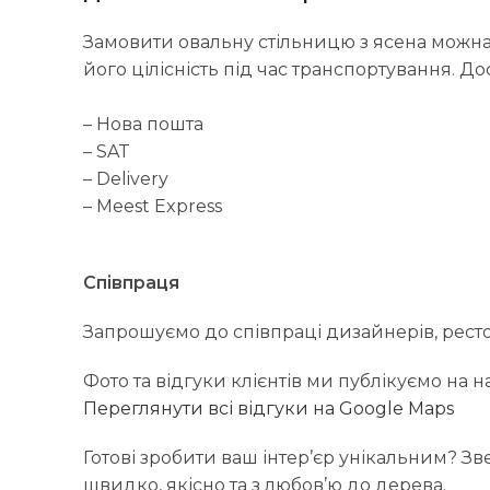
Замовити овальну стільницю з ясена можна 
його цілісність під час транспортування. 
– Нова пошта
– SAT
– Delivery
– Meest Express
Співпраця
Запрошуємо до співпраці дизайнерів, рестора
Фото та відгуки клієнтів ми публікуємо на
Переглянути всі відгуки на Google Maps
Готові зробити ваш інтер’єр унікальним? З
швидко, якісно та з любов’ю до дерева.