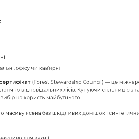
:
ні
альні, офісу чи кав’ярні
 сертифікат
(Forest Stewardship Council) — це міжна
логічно відповідальних лісів. Купуючи стільницю з т
 вибір на користь майбутнього.
го масиву ясена
без шкідливих домішок і синтетични
важливо для кухні)