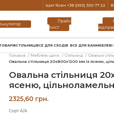
Щит Ясен +38 (093) 300 77 22
В
Прайс
лькулятор
лист
відпра
ТОВАРІВ
СТІЛЬНИЦІ
ВСЕ ДЛЯ СХОДІВ
ВСЕ ДЛЯ БАНІ
МЕБЛЕВІ
Головна
Меблеві щити
Стільниці
Овальні стіл
Овальна стільниця 20х800х1200 мм із ясеню, ці
Овальна стільниця 20х
ясеню, цільноламель
грн.
Сорт А/А