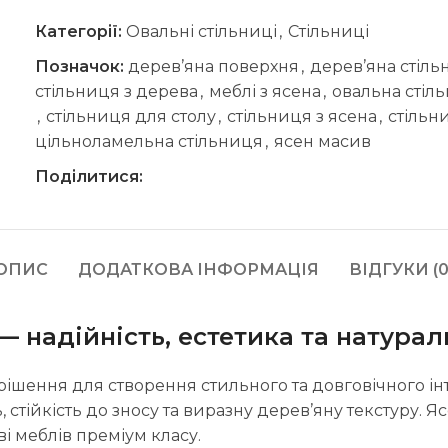
Категорії:
Овальні стільниці
,
Стільниці
Позначок:
дерев’яна поверхня
,
дерев’яна стіл
стільниця з дерева
,
меблі з ясена
,
овальна стіл
,
стільниця для столу
,
стільниця з ясена
,
стільн
цільноламельна стільниця
,
ясен масив
Поділитися:
ОПИС
ДОДАТКОВА ІНФОРМАЦІЯ
ВІДГУКИ (0
— надійність, естетика та натурал
ішення для створення стильного та довговічного інт
ь, стійкість до зносу та виразну дерев’яну текстуру.
і меблів преміум класу.