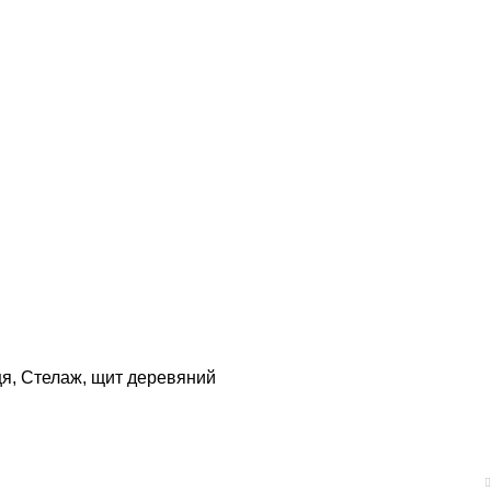
ця
,
Стелаж
,
щит деревяний