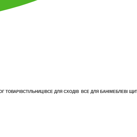
ОГ ТОВАРІВ
СТІЛЬНИЦІ
ВСЕ ДЛЯ СХОДІВ
ВСЕ ДЛЯ БАНІ
МЕБЛЕВІ ЩИ
Калькулятор
Графік відправок
Прайс лист