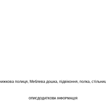
0 мм кількість
нижкова полиця
,
Меблева дошка
,
підвіконня
,
полка
,
стільни
ОПИС
ДОДАТКОВА ІНФОРМАЦІЯ