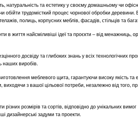
сть, натуральність та естетику у своєму домашньому чи офі
ючи обійти трудомісткий процес чорнової обробки деревини
телажів, полиць, корпусних меблів, фасадів, стільців та баг
ти в життя найсміливіші ідеї та проєкти – від менажниць, о
езцінного досвіду та глибоких знань у всіх технологічних 
ть наших виробів.
иготовлення меблевого щита, гарантуючи високу якість та е
 виходячи з вашої цільової потреби, незалежно від того, п
и різних розмірів та сортів, відповідно до унікальних вимо
ші дизайнерські задуми та проекти.