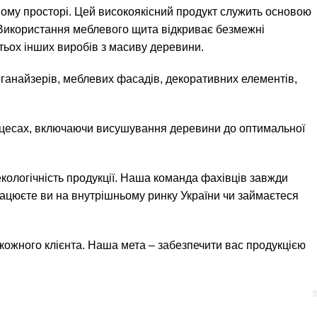
сному просторі. Цей високоякісний продукт служить основою
. Використання меблевого щита відкриває безмежні
атьох інших виробів з масиву деревини.
рганайзерів, меблевих фасадів, декоративних елементів,
процесах, включаючи висушування деревини до оптимальної
кологічність продукції. Наша команда фахівців завжди
рацюєте ви на внутрішньому ринку України чи займаєтеся
г кожного клієнта. Наша мета – забезпечити вас продукцією