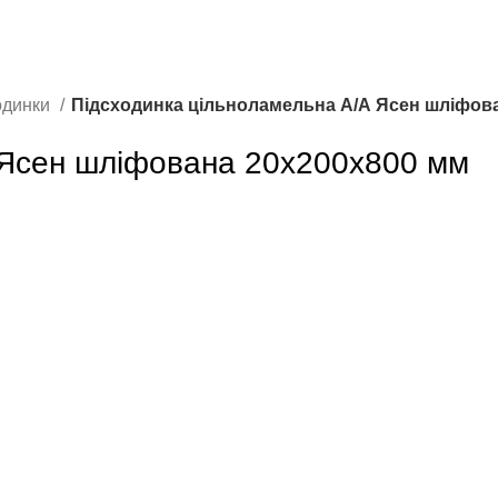
одинки
Підсходинка цільноламельна А/А Ясен шліфов
 Ясен шліфована 20х200х800 мм