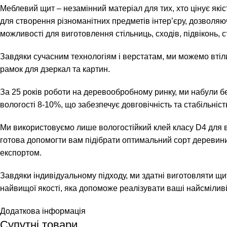
Меблевий щит – незамінний матеріал для тих, хто цінує які
для створення різноманітних предметів інтер’єру, дозволя
можливості для виготовлення стільниць, сходів, підвіконь, с
Завдяки сучасним технологіям і верстатам, ми можемо втіли
рамок для дзеркал та картин.
За 25 років роботи на деревообробному ринку, ми набули б
вологості 8-10%, що забезпечує довговічність та стабільніс
Ми використовуємо лише вологостійкий клей класу D4 для в
готова допомогти вам підібрати оптимальний сорт деревини,
експортом.
Завдяки індивідуальному підходу, ми здатні виготовляти щит
найвищої якості, яка допоможе реалізувати ваші найсміливі
Додаткова інформація
Супутні товари