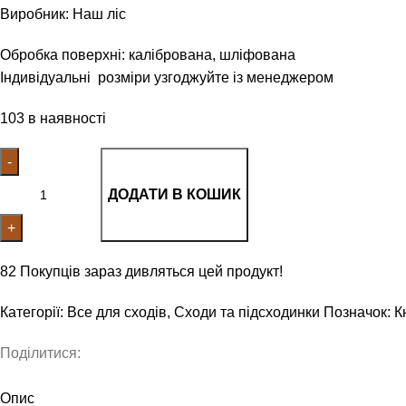
Виробник: Наш ліс
Обробка поверхні: калібрована, шліфована
Індивідуальні розміри узгоджуйте із менеджером
103 в наявності
Підсходинка цільноламельна А/А Ясен шліфована 20х200х80
ДОДАТИ В КОШИК
82
Покупців зараз дивляться цей продукт!
Категорії:
Все для сходів
,
Сходи та підсходинки
Позначок:
К
Поділитися:
Опис