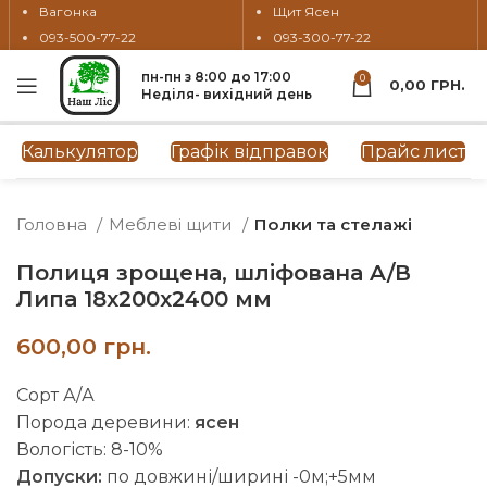
Вагонка
Щит Ясен
093-500-77-22
093-300-77-22
пн-пн з 8:00 до 17:00
0
0,00
ГРН.
Неділя- вихідний день
Натисніть, щоб збільшити
Калькулятор
Графік відправок
Прайс лист
Головна
Меблеві щити
Полки та стелажі
Полиця зрощена, шліфована A/В
Липа 18х200х2400 мм
грн.
Сорт А/А
Порода деревини:
ясен
Вологість: 8-10%
Допуски:
по довжині/ширині -0м;+5мм