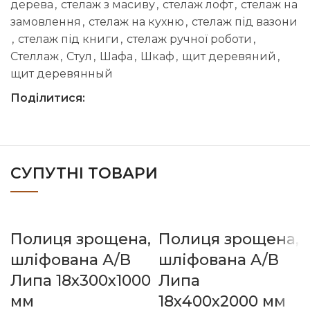
дерева
,
стелаж з масиву
,
стелаж лофт
,
стелаж на
замовлення
,
стелаж на кухню
,
стелаж під вазони
,
стелаж під книги
,
стелаж ручної роботи
,
Стеллаж
,
Стул
,
Шафа
,
Шкаф
,
щит деревяний
,
щит деревянный
Поділитися:
СУПУТНІ ТОВАРИ
Полиця зрощена,
Полиця зрощена,
шліфована А/В
шліфована A/В
Липа 18х300х1000
Липа
мм
18х400х2000 мм