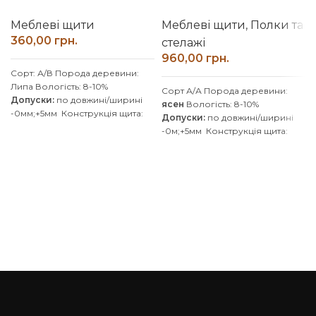
Меблеві щити
Меблеві щити
,
Полки та
грн.
стелажі
грн.
Сорт: А/В
Порода деревини:
Липа
Вологість: 8-10%
Сорт А/А
Порода деревини:
Допуски:
по довжині/ширині
ясен
Вологість: 8-10%
-0мм;+5мм
Конструкція щита:
Допуски:
по довжині/ширині
зрощений
Клей: D4
-0м;+5мм
Конструкція щита:
(вологостійкий)
Покриття: Без
цільноламельна
Клей D4
покриття
Виробник: Наш Ліс
(вологостійкий)
Покриття:
Без
Обробка поверхні:
покриття
/ Можливість
калібрована, шліфована
покриття масловіском
Виробляємо вироби з ясена
Обробка поверхні:
за індивідуальними розмірами,
калібрована, шліфована
уточнюйте у менеджера.
Виробляємо вироби з ясена
за індивідуальними розмірами,
уточнюйте у менеджера.
Також
дивіться інші розміри: 500, 600,
700, 800, 900, 1000 мм
Доставка : 20% передплата та за
умовами перевізника. (НП, SAT,