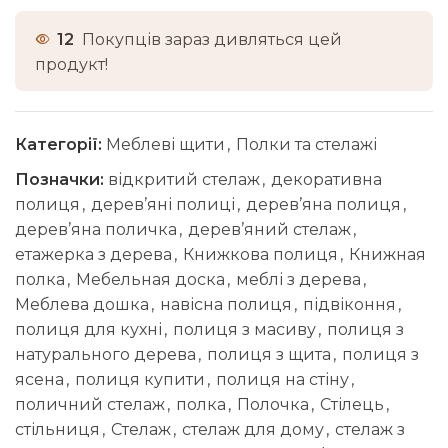
12
Покупців зараз дивляться цей
продукт!
Категорії:
Меблеві щити
,
Полки та стелажі
Позначки:
відкритий стелаж
,
декоративна
полиця
,
дерев’яні полиці
,
дерев’яна полиця
,
дерев’яна поличка
,
дерев’яний стелаж
,
етажерка з дерева
,
Книжкова полиця
,
Книжная
полка
,
Мебельная доска
,
меблі з дерева
,
Меблева дошка
,
навісна полиця
,
підвіконня
,
полиця для кухні
,
полиця з масиву
,
полиця з
натурального дерева
,
полиця з щита
,
полиця з
ясена
,
полиця купити
,
полиця на стіну
,
поличний стелаж
,
полка
,
Полочка
,
Стілець
,
стільниця
,
Стелаж
,
стелаж для дому
,
стелаж з