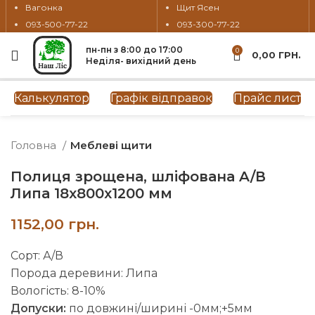
Вагонка
Щит Ясен
093-500-77-22
093-300-77-22
пн-пн з 8:00 до 17:00
0
0,00
ГРН.
Неділя- вихідний день
Натисніть, щоб збільшити
Калькулятор
Графік відправок
Прайс лист
Головна
Меблеві щити
Полиця зрощена, шліфована A/В
Липа 18х800х1200 мм
грн.
Сорт: А/В
Порода деревини: Липа
Вологість: 8-10%
Допуски:
по довжині/ширині -0мм;+5мм