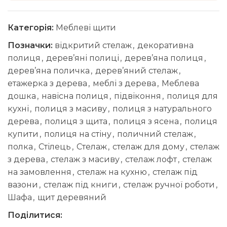
Категорія:
Меблеві щити
Позначки:
відкритий стелаж
,
декоративна
полиця
,
дерев’яні полиці
,
дерев’яна полиця
,
дерев’яна поличка
,
дерев’яний стелаж
,
етажерка з дерева
,
меблі з дерева
,
Меблева
дошка
,
навісна полиця
,
підвіконня
,
полиця для
кухні
,
полиця з масиву
,
полиця з натурального
дерева
,
полиця з щита
,
полиця з ясена
,
полиця
купити
,
полиця на стіну
,
поличний стелаж
,
полка
,
Стілець
,
Стелаж
,
стелаж для дому
,
стелаж
з дерева
,
стелаж з масиву
,
стелаж лофт
,
стелаж
на замовлення
,
стелаж на кухню
,
стелаж під
вазони
,
стелаж під книги
,
стелаж ручної роботи
,
Шафа
,
щит деревяний
Поділитися: