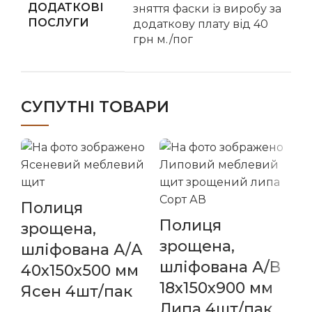
ДОДАТКОВІ
зняття фаски із виробу за
ПОСЛУГИ
додаткову плату від 40
грн м./пог
СУПУТНІ ТОВАРИ
Полиця
П
Полиця
зрощена,
д
зрощена,
шліфована А/А
з
шліфована А/В
40х150х500 мм
2
18х150х900 мм
Ясен 4шт/пак
Я
Липа 4шт/пак