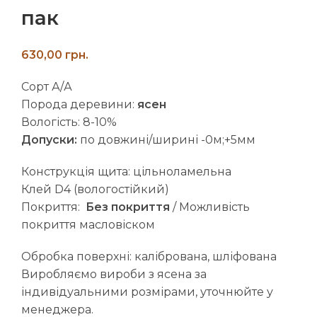
пак
грн.
Сорт А/А
Порода деревини:
ясен
Вологість: 8-10%
Допуски:
по довжині/ширині -0м;+5мм
Конструкція щита: цільноламельна
Клей D4 (вологостійкий)
Покриття:
Без покриття
/ Можливість
покриття масловіском
Обробка поверхні: калібрована, шліфована
Виробляємо вироби з ясена за
індивідуальними розмірами, уточнюйте у
менеджера.