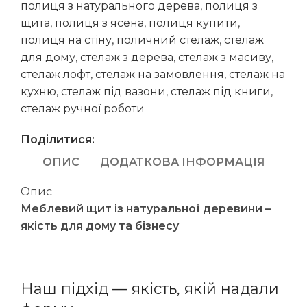
полиця з натурального дерева
,
полиця з
щита
,
полиця з ясена
,
полиця купити
,
полиця на стіну
,
поличний стелаж
,
стелаж
для дому
,
стелаж з дерева
,
стелаж з масиву
,
стелаж лофт
,
стелаж на замовлення
,
стелаж на
кухню
,
стелаж під вазони
,
стелаж під книги
,
стелаж ручної роботи
Поділитися:
ОПИС
ДОДАТКОВА ІНФОРМАЦІЯ
Опис
Меблевий щит із натуральної деревини –
якість для дому та бізнесу
Наш підхід — якість, якій надали