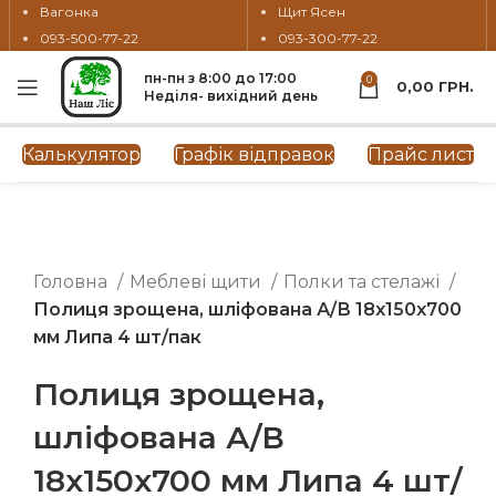
Вагонка
Щит Ясен
093-500-77-22
093-300-77-22
пн-пн з 8:00 до 17:00
0
0,00
ГРН.
Неділя- вихідний день
Калькулятор
Графік відправок
Прайс лист
Натисніть, щоб збільшити
Головна
Меблеві щити
Полки та стелажі
Полиця зрощена, шліфована А/В 18х150х700
мм Липа 4 шт/пак
Полиця зрощена,
шліфована А/В
18х150х700 мм Липа 4 шт/