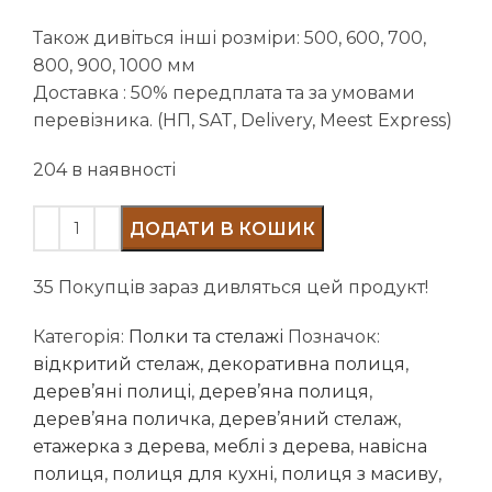
Також дивіться інші розміри: 500, 600, 700,
800, 900, 1000 мм
Доставка : 50% передплата та за умовами
перевізника. (НП, SAT, Delivery, Meest Express)
204 в наявності
ДОДАТИ В КОШИК
35
Покупців зараз дивляться цей продукт!
Категорія:
Полки та стелажі
Позначок:
відкритий стелаж
,
декоративна полиця
,
дерев’яні полиці
,
дерев’яна полиця
,
дерев’яна поличка
,
дерев’яний стелаж
,
етажерка з дерева
,
меблі з дерева
,
навісна
полиця
,
полиця для кухні
,
полиця з масиву
,