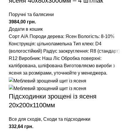
ясеня 40x80x3000мм – 4 шт/пак
Поручні та балясини
грн.
Додати в кошик
Сорт А/А
Породи дерева: Ясен
Вологість: 8-10%
Конструкція: цільноламельна
Тип клею: D4
(вологостійкий)
Радіус заокруглення
: R8 (стандарт),
R12
Виробник: Наш Ліс
Обробка поверхні:
калібрована, шліфована
Виготовляємо вироби з
ясеня за розмірами, уточнюйте у менеджера.
Підсходинки зрощені із ясеня
20x200x1100мм
Все для сходів
,
Сходи та підсходинки
грн.