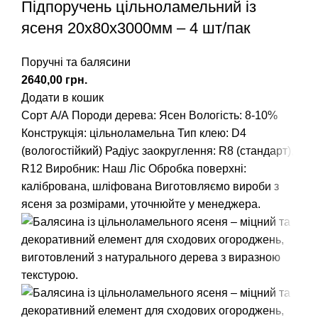
Підпоручень цільноламельний із
ясеня 20x80x3000мм – 4 шт/пак
Поручні та балясини
грн.
Додати в кошик
Сорт А/А
Породи дерева: Ясен
Вологість: 8-10%
Конструкція: цільноламельна
Тип клею: D4
(вологостійкий)
Радіус заокруглення
: R8 (стандарт),
R12
Виробник: Наш Ліс
Обробка поверхні:
калібрована, шліфована
Виготовляємо вироби з
ясеня за розмірами, уточнюйте у менеджера.