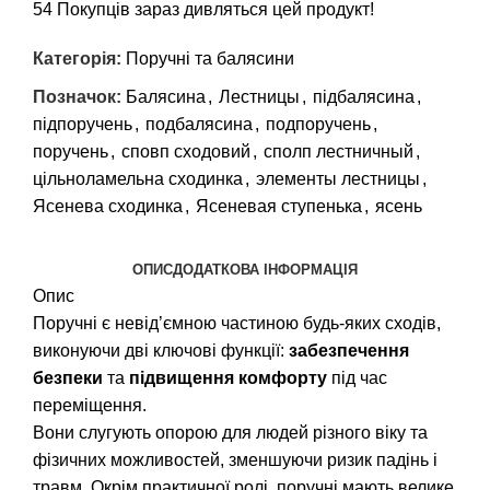
54
Покупців зараз дивляться цей продукт!
Категорія:
Поручні та балясини
Позначок:
Балясина
,
Лестницы
,
підбалясина
,
підпоручень
,
подбалясина
,
подпоручень
,
поручень
,
сповп сходовий
,
сполп лестничный
,
цільноламельна сходинка
,
элементы лестницы
,
Ясенева сходинка
,
Ясеневая ступенька
,
ясень
ОПИС
ДОДАТКОВА ІНФОРМАЦІЯ
Опис
Поручні є невід’ємною частиною будь-яких сходів,
виконуючи дві ключові функції:
забезпечення
безпеки
та
підвищення комфорту
під час
переміщення.
Вони слугують опорою для людей різного віку та
фізичних можливостей, зменшуючи ризик падінь і
травм. Окрім практичної ролі, поручні мають велике