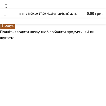
Вагонка
Щит Ясен
093-500-77-22
093-300-77-22
0,00
грн.
пн-пн з 8:00 до 17:00 Неділя- вихідний день
Калькулятор
Графік відправок
Прайс лист
Пошук
Почніть вводити назву, щоб побачити продукти, які ви
шукаєте.