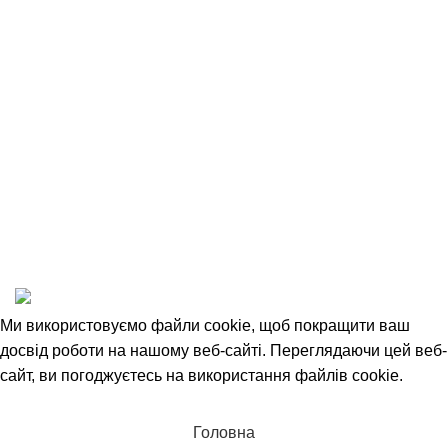
Повернення товару
Співробітництво
Угода Користувача
Відкриті вакансії
Політика конфіденційності
1993-2025 © НАШ ЛІС
Ми використовуємо файли cookie, щоб покращити ваш
досвід роботи на нашому веб-сайті. Переглядаючи цей веб-
сайт, ви погоджуєтесь на використання файлів cookie.
Прийняти
Головна