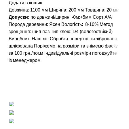
Додати в кошик
Довжина: 1100 мм
Ширина: 200 мм
Товщина: 20 мм
Допуски:
по довжині/ширині -0м;+5мм
Сорт А/А
Порода деревини: Ясен
Вологість: 8-10%
Метод
зрощення: шип паз
Тип клею: D4 (вологостійкий)
Виробник: Наш ліс
Обробка поверхні: калібрована,
шліфована
Поріжемо на розміри та знімемо фаску
за 100 грн./пог.м
Індивідуальні розміри погоджуйте
із менеджером
Вагонка, погонаж, дерев'яна пелета
+38 (093) 500-77-22 - Юлія
info@nashles.com.ua
18028, Україна, Черкаси,
вул. Лейтенанта Мукана 17/1