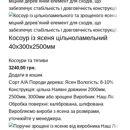
Косоур із ясеня цільноламельний
40х300х2500мм
Косоури та тятиви
грн.
Додати в кошик
Сорт А/А
Породи дерева: Ясен
Вологість: 8-10%
Конструкція: цільна
Наявні довжини
2000мм
,
2500мм
,
3000мм
або зрощені
Виробник: Наш Ліс
Обробка поверхні: калібрована, шліфована
Виробляємо вироби з ясена за розмірами,
уточнюйте у менеджера.