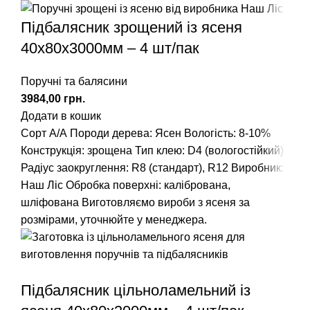
Підбалясник зрощений із ясеня
40x80x3000мм – 4 шт/пак
Поручні та балясини
грн.
Додати в кошик
Сорт А/А
Породи дерева: Ясен
Вологість: 8-10%
Конструкція: зрощена
Тип клею: D4 (вологостійкий)
Радіус заокруглення
: R8 (стандарт), R12
Виробник:
Наш Ліс
Обробка поверхні: калібрована,
шліфована
Виготовляємо вироби з ясеня за
розмірами, уточнюйте у менеджера.
Підбалясник цільноламельний із