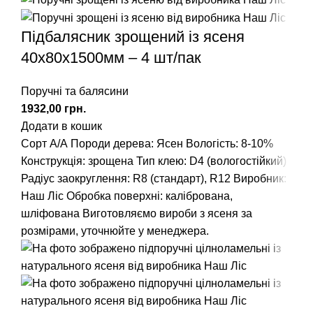
Підбалясник зрощений із ясеня
40x80x1500мм – 4 шт/пак
Поручні та балясини
грн.
Додати в кошик
Сорт А/А
Породи дерева: Ясен
Вологість: 8-10%
Конструкція: зрощена
Тип клею: D4 (вологостійкий)
Радіус заокруглення
: R8 (стандарт), R12
Виробник:
Наш Ліс
Обробка поверхні: калібрована,
шліфована
Виготовляємо вироби з ясеня за
розмірами, уточнюйте у менеджера.