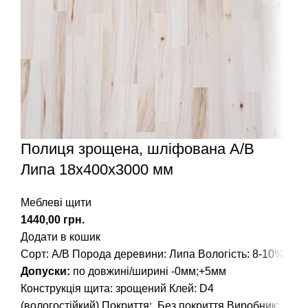
Полиця зрощена, шліфована А/В
Липа 18х400х3000 мм
Меблеві щити
грн.
Додати в кошик
Сорт: А/В
Порода деревини: Липа
Вологість: 8-10%
Допуски:
по довжині/ширині -0мм;+5мм
Конструкція щита: зрощений
Клей: D4
(вологостійкий)
Покриття: Без покриття
Виробник: