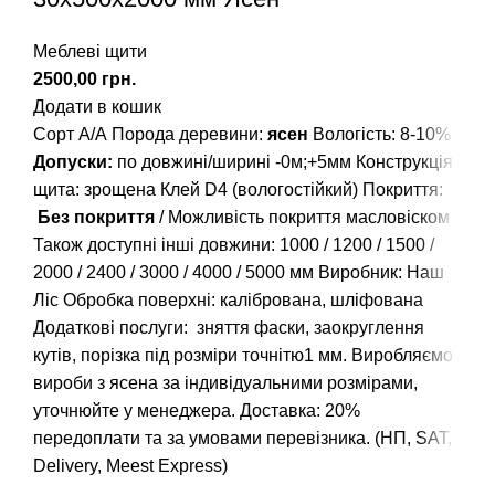
Меблеві щити
грн.
Додати в кошик
Сорт А/А Порода деревини:
ясен
Вологість: 8-10%
Допуски:
по довжині/ширині -0м;+5мм Конструкція
щита: зрощена Клей D4 (вологостійкий) Покриття:
Без покриття
/ Можливість покриття масловіском
Також доступні інші довжини:
1000
/
1200
/
1500
/
2000
/
2400
/
3000
/
4000
/
5000
мм Виробник: Наш
Ліс Обробка поверхні: калібрована, шліфована
Додаткові послуги: зняття фаски, заокруглення
кутів, порізка під розміри точнітю1 мм. Виробляємо
вироби з ясена за індивідуальними розмірами,
уточнюйте у менеджера. Доставка: 20%
передоплати та за умовами перевізника. (НП, SAT,
Delivery, Meest Express)