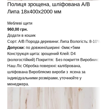
Полиця зрощена, шліфована А/В
Липа 18х400х2000 мм
Меблеві щити
грн.
Додати в кошик
Сорт: А/В
Порода деревини: Липа
Вологість: 8-10%
Допуски:
по довжині/ширині -0мм;+5мм
Конструкція щита: зрощений
Клей: D4
(вологостійкий)
Покриття: Без покриття
Виробник:
Наш Ліс
Обробка поверхні: калібрована,
шліфована
Виробляємо вироби з ясена за
індивідуальними розмірами, уточнюйте у
менеджера.