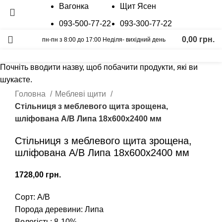
Вагонка
Щит Ясен
093-500-77-22
093-300-77-22
0,00
грн.
пн-пн з 8:00 до 17:00 Неділя- вихідний день
Пошук
Калькулятор
Графік відправок
Прайс лист
Почніть вводити назву, щоб побачити продукти, які ви
шукаєте.
Натисніть, щоб збільшити
Головна
Меблеві щити
Стільниця з меблевого щита зрощена,
шліфована А/В Липа 18х600х2400 мм
Стільниця з меблевого щита зрощена,
шліфована А/В Липа 18х600х2400 мм
грн.
Сорт: А/В
Порода деревини: Липа
Вологість: 8-10%