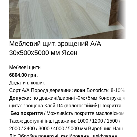
Меблевий щит, зрощений A/А
30х500х5000 мм Ясен
Меблеві щити
грн.
Додати в кошик
Сорт А/А Порода деревини:
ясен
Вологість: 8-10%
Допуски:
по довжині/ширині -0м;+5мм Конструкція
щита: зрощена Клей D4 (вологостійкий) Покриття:
Без покриття
/ Можливість покриття масловіском
Також доступні інші довжини:
1000
/
1200
/
1500
/
2000
/
2400
/
3000
/
4000
/
5000
мм Виробник: Наш
Ліс Обробка поверхні: калібрована, шліфована