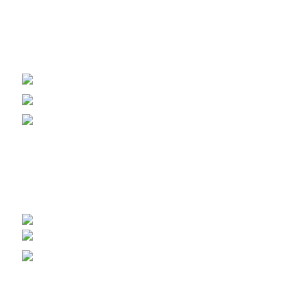
Вагонка, погонаж, дерев'яна пелета
+38 (093) 500-77-22 - Юлія
info@nashles.com.ua
18028, Україна, Черкаси,
вул. Лейтенанта Мукана 17/1
Меблевий щит, стільниці, сходи
+38 (093) 300-77-22 - Наталія
+38 (093) 400-77-22 - Андрій
export@nashles.com.ua
Умови зберігання щита
Галерея – Наш Ліс