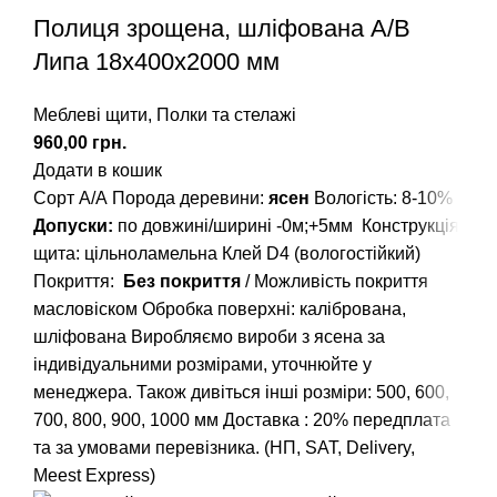
Полиця зрощена, шліфована A/В
Липа 18х400х2000 мм
Меблеві щити
,
Полки та стелажі
грн.
Додати в кошик
Сорт А/А
Порода деревини:
ясен
Вологість: 8-10%
Допуски:
по довжині/ширині -0м;+5мм
Конструкція
щита: цільноламельна
Клей D4 (вологостійкий)
Покриття:
Без покриття
/ Можливість покриття
масловіском
Обробка поверхні: калібрована,
шліфована
Виробляємо вироби з ясена за
індивідуальними розмірами, уточнюйте у
менеджера.
Також дивіться інші розміри: 500, 600,
700, 800, 900, 1000 мм
Доставка : 20% передплата
та за умовами перевізника. (НП, SAT, Delivery,
Meest Express)