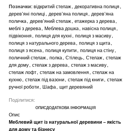
Позначки:
відкритий стелаж
,
декоративна полиця
,
дерев’яні полиці
,
дерев’яна полиця
,
дерев’яна
поличка
,
дерев’яний стелаж
,
етажерка з дерева
,
меблі з дерева
,
Меблева дошка
,
навісна полиця
,
підвіконня
,
полиця для кухні
,
полиця з масиву
,
полиця з натурального дерева
,
полиця з щита
,
полиця з ясена
,
полиця купити
,
полиця на стіну
,
поличний стелаж
,
полка
,
Стілець
,
Стелаж
,
стелаж
для дому
,
стелаж з дерева
,
стелаж з масиву
,
стелаж лофт
,
стелаж на замовлення
,
стелаж на
кухню
,
стелаж під вазони
,
стелаж під книги
,
стелаж
ручної роботи
,
Шафа
,
щит деревяний
Поділитися:
ОПИС
ДОДАТКОВА ІНФОРМАЦІЯ
Опис
Меблевий щит із натуральної деревини – якість
для дому та бізнесу