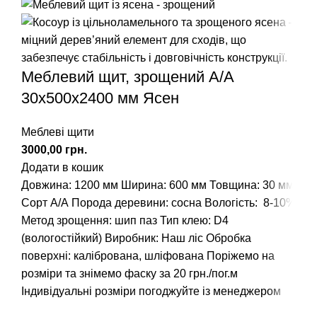
Меблевий щит, зрощений A/А
30х500х2400 мм Ясен
Меблеві щити
грн.
Додати в кошик
Довжина: 1200 мм
Ширина: 600 мм
Товщина: 30 мм
Сорт А/А
Порода деревини: сосна
Вологість: 8-10%
Метод зрощення: шип паз
Тип клею: D4
(вологостійкий)
Виробник: Наш ліс
Обробка
поверхні: калібрована, шліфована
Поріжемо на
розміри та знімемо фаску за 20 грн./пог.м
Індивідуальні розміри погоджуйте із менеджером