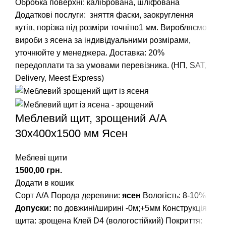
Обробка поверхні: калібрована, шліфована
Додаткові послуги: зняття фаски, заокруглення
кутів, порізка під розміри точнітю1 мм. Виробляємо
вироби з ясена за індивідуальними розмірами,
уточнюйте у менеджера. Доставка: 20%
передоплати та за умовами перевізника. (НП, SAT,
Delivery, Meest Express)
Меблевий щит, зрощений A/А
30х400х1500 мм Ясен
Меблеві щити
грн.
Додати в кошик
Сорт А/А Порода деревини:
ясен
Вологість: 8-10%
Допуски:
по довжині/ширині -0м;+5мм Конструкція
щита: зрощена Клей D4 (вологостійкий) Покриття: