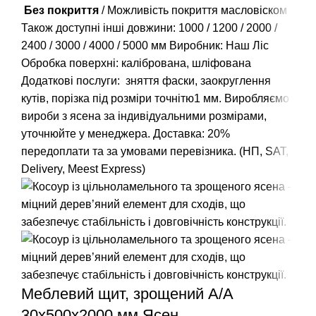
Без покриття
/ Можливість покриття масловіском
Також доступні інші довжини:
1000
/
1200
/
2000
/
2400
/
3000
/
4000
/
5000
мм Виробник: Наш Ліс
Обробка поверхні: калібрована, шліфована
Додаткові послуги: зняття фаски, заокруглення
кутів, порізка під розміри точнітю1 мм. Виробляємо
вироби з ясена за індивідуальними розмірами,
уточнюйте у менеджера. Доставка: 20%
передоплати та за умовами перевізника. (НП, SAT,
Delivery, Meest Express)
Меблевий щит, зрощений A/А
30х500х2000 мм Ясен