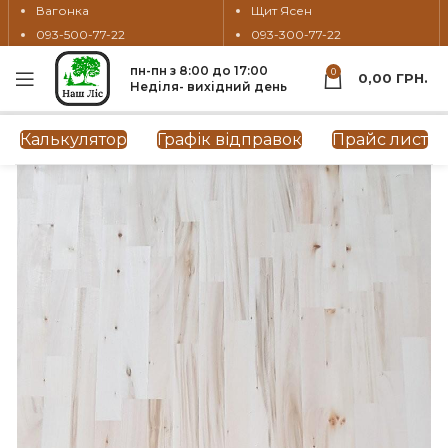
Вагонка
Щит Ясен
093-500-77-22
093-300-77-22
пн-пн з 8:00 до 17:00
0
0,00
ГРН.
Неділя- вихідний день
Калькулятор
Графік відправок
Прайс лист