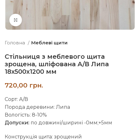
Натисніть, щоб збільшити
Головна
Меблеві щити
Стільниця з меблевого щита
зрощена, шліфована А/В Липа
18х500х1200 мм
грн.
Сорт: А/В
Порода деревини: Липа
Вологість: 8-10%
Допуски:
по довжині/ширині -0мм;+5мм
Конструкція щита: зрощений