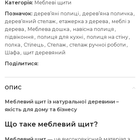
Категорія:
Меблеві щити
Позначок:
дерев’яні полиці
,
дерев’яна поличка
,
дерев’яний стелаж
,
етажерка з дерева
,
меблі з
дерева
,
Меблева дошка
,
навісна полиця
,
підвіконня
,
полиця для кухні
,
полиця на стіну
,
полка
,
Стілець
,
Стелаж
,
стелаж ручної роботи
,
Шафа
,
щит деревяний
Поділитися:
ОПИС
Меблевий щит із натуральної деревини –
якість для дому та бізнесу
Що таке меблевий щит?
Меблевий щит
— це високоякісний матеріал з