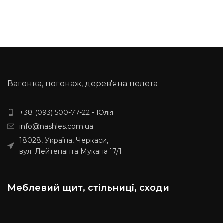
Обробка поверхні:
Обробка поверхні:
калібрована, шліфована
калібрована, шліфована
Виробляємо вироби з ясена
Виробляємо вироби з ясена
за індивідуальними розмірами,
за індивідуальними розмірами,
уточнюйте у менеджера.
уточнюйте у менеджера.
Вагонка, погонаж, дерев'яна пелета
+38 (093) 500-77-22 - Юлія
info@nashles.com.ua
18028, Україна, Черкаси,
вул. Лейтенанта Мукана 17/1
Меблевий щит, стільниці, сходи