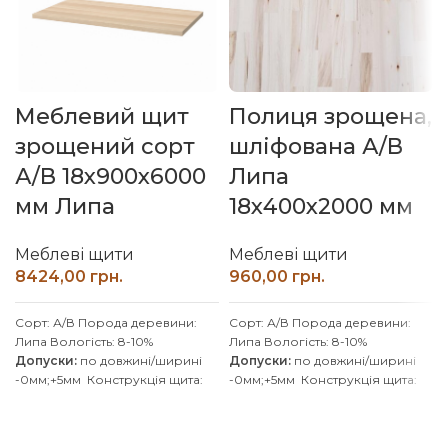
Меблевий щит
Полиця зрощена,
зрощений сорт
шліфована А/В
А/В 18х900х6000
Липа
мм Липа
18х400х2000 мм
Меблеві щити
Меблеві щити
грн.
грн.
Сорт: А/В
Порода деревини:
Сорт: А/В
Порода деревини:
Липа
Вологість: 8-10%
Липа
Вологість: 8-10%
Допуски:
по довжині/ширині
Допуски:
по довжині/ширині
-0мм;+5мм
Конструкція щита:
-0мм;+5мм
Конструкція щита:
зрощений
Клей: D4
зрощений
Клей: D4
(вологостійкий)
Покриття: Без
(вологостійкий)
Покриття: Без
покриття
Виробник: Наш Ліс
покриття
Виробник: Наш Ліс