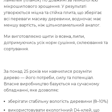
ламелей (планок) по довжині за технологією
мікрошипового зрощення. У результаті
утворюється міцна та стійка плита, що зберігає
всі переваги масиву деревини, водночас має
меншу вартість, ніж цільноламельний аналог.
Ми виготовляємо щити із
ясена
,
липи
,
дотримуючись усіх норм сушіння, склеювання та
сортування.
За понад 25 років ми навчилися розуміти
дерево — його потреби, силу та потенціал.
Власне виробництво базується на сучасному
обладнанні, яке дозволяє:
зберігати стабільну вологість деревини (8–10%)
використовувати екологічний D4-клей, що