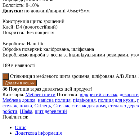
Вологість: 8-10%
Допуски:
по довжині/ширині -0мм;+5мм
Конструкція щита: зрощений
Клей: D4 (вологостійкий)
Покриття: Без покриття
Виробник: Наш Ліс
Обробка поверхні: калібрована, шліфована
Виробляємо вироби з ясена за індивідуальними розмірами, ут
189 в наявності
Стільниця з меблевого щита зрощена, шліфована А/В Липа 
Додати в кошик
86
Покупців зараз дивляться цей продукт!
Категорія:
Меблеві щити
Позначки:
відкритий стелаж
,
декорати
Меблева дошка
,
навісна полиця
,
підвіконня
,
полиця для кухні
,
стелаж
,
полка
,
Стілець
,
Стелаж
,
стелаж для дому
,
стелаж з дерев
роботи
,
Шафа
,
щит деревяний
Поділитися:
Опис
Додаткова інформація