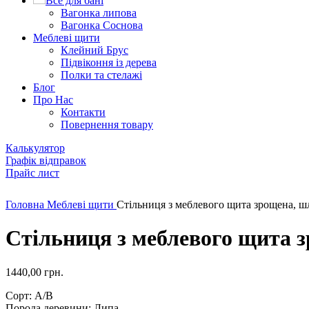
Все для бані
Вагонка липова
Вагонка Соснова
Меблеві щити
Клейний Брус
Підвіконня із дерева
Полки та стелажі
Блог
Про Нас
Контакти
Повернення товару
Калькулятор
Графік відправок
Прайс лист
Натисніть, щоб збільшити
Головна
Меблеві щити
Стільниця з меблевого щита зрощена, 
Стільниця з меблевого щита 
1440,00
грн.
Сорт: А/В
Порода деревини: Липа