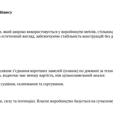
бізнесу
 який широко використовується у виробництві меблів, стільниць,
 та естетичний вигляд, забезпечуючи стабільність конструкцій бе
яхом з’єднання коротших ламелей (планок) по довжині за техно
и, водночас має меншу вартість, ніж цільноламельний аналог.
 сушіння, склеювання та сортування.
, силу та потенціал. Власне виробництво базується на сучасному