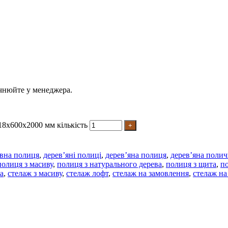
очнюйте у менеджера.
18х600х2000 мм кількість
вна полиця
,
дерев’яні полиці
,
дерев’яна полиця
,
дерев’яна полич
полиця з масиву
,
полиця з натурального дерева
,
полиця з щита
,
по
а
,
стелаж з масиву
,
стелаж лофт
,
стелаж на замовлення
,
стелаж н