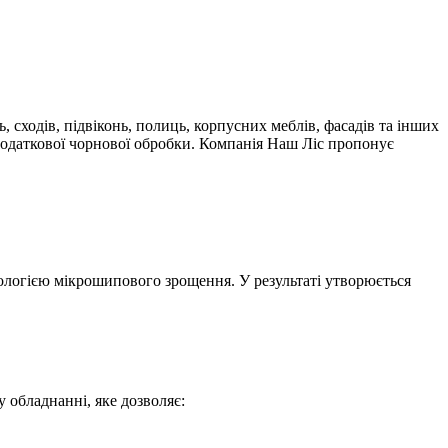
 сходів, підвіконь, полиць, корпусних меблів, фасадів та інших
з додаткової чорнової обробки. Компанія Наш Ліс пропонує
логією мікрошипового зрощення. У результаті утворюється
 обладнанні, яке дозволяє: