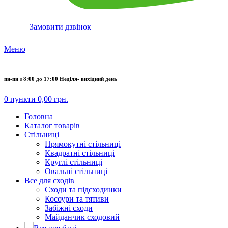
Замовити дзвінок
Меню
пн-пн з 8:00 до 17:00 Неділя- вихідний день
0
пункти
0,00
грн.
Головна
Каталог товарів
Стільниці
Прямокутні стільниці
Квадратні стільниці
Круглі стільниці
Овальні стільниці
Все для сходів
Сходи та підсходинки
Косоури та тятиви
Забіжні сходи
Майданчик сходовий