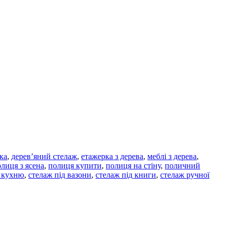
ка
,
дерев’яний стелаж
,
етажерка з дерева
,
меблі з дерева
,
лиця з ясена
,
полиця купити
,
полиця на стіну
,
поличний
а кухню
,
стелаж під вазони
,
стелаж під книги
,
стелаж ручної