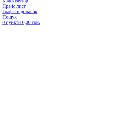
Калькулятор
Прайс лист
Графік відправок
Пошук
0
пункти
0,00
грн.