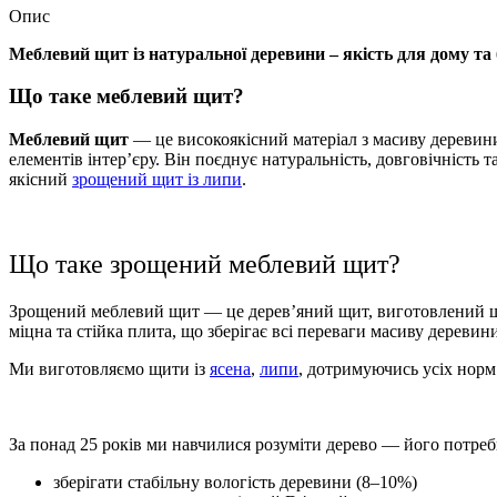
Опис
Меблевий щит із натуральної деревини – якість для дому та 
Що таке меблевий щит?
Меблевий щит
— це високоякісний матеріал з масиву деревини,
елементів інтер’єру. Він поєднує натуральність, довговічність
якісний
зрощений щит із липи
.
Що таке зрощений меблевий щит?
Зрощений меблевий щит — це дерев’яний щит, виготовлений шл
міцна та стійка плита, що зберігає всі переваги масиву деревин
Ми виготовляємо щити із
ясена
,
липи
, дотримуючись усіх норм
За понад 25 років ми навчилися розуміти дерево — його потреби
зберігати стабільну вологість деревини (8–10%)