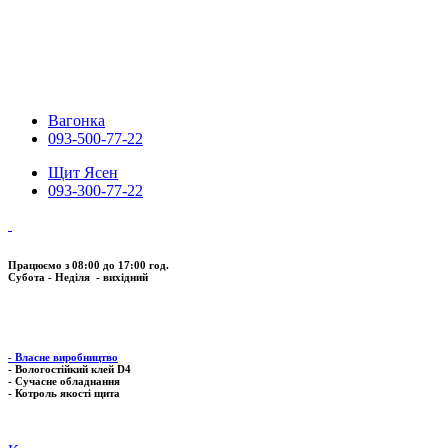
Вагонка
093-500-77-22
Щит Ясен
093-300-77-22
Працюємо з 08:00 до 17:00 год.
Субота - Неділя - вихідний
- Власне виробництво
- Вологостійкий клей D4
- Сучасне обладнання
- Котроль якоcті щита