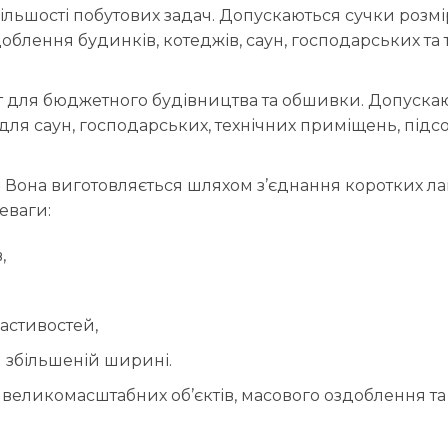
ільшості побутових задач. Допускаються сучки розмі
облення будинків, котеджів, саун, господарських та
т для бюджетного будівництва та обшивки. Допускаю
ля саун, господарських, технічних приміщень, підс
м
Вона виготовляється шляхом з’єднання коротких ла
еваги:
,
ластивостей,
 збільшеній ширині.
 великомасштабних об’єктів, масового оздоблення та