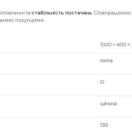
иготовленні та
стабільність постачань
. Співпрацюємо 
овими) покупцями.
1000 × 400 ×
липа
О
цільна
130