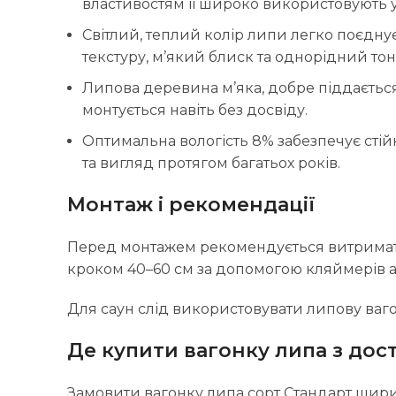
властивостям її широко використовують у 
Світлий, теплий колір липи легко поєднує
текстуру, м’який блиск та однорідний тон
Липова деревина м’яка, добре піддається 
монтується навіть без досвіду.
Оптимальна вологість 8% забезпечує стійк
та вигляд протягом багатьох років.
Монтаж і рекомендації
Перед монтажем рекомендується витримати 
кроком 40–60 см за допомогою кляймерів аб
Для саун слід використовувати липову вагон
Де купити вагонку липа з дос
Замовити вагонку липа сорт Стандарт шир