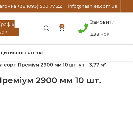
агонка +38 (093) 500 77 22
info@nashles.com.ua
Замовити
Графік
0
вок
дзвінок
 ЩИТИ
БЛОГ
ПРО НАС
 сорт Преміум 2900 мм 10 шт. уп – 3,77 м²
Преміум 2900 мм 10 шт.