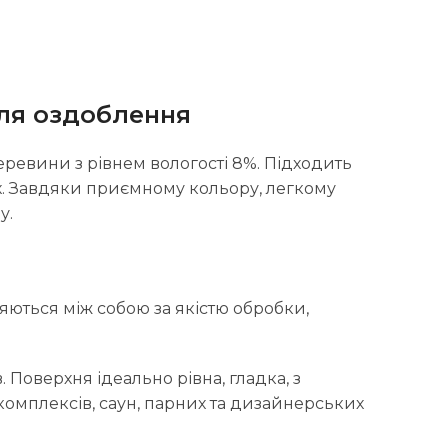
для оздоблення
ревини з рівнем вологості 8%. Підходить
нах. Завдяки приємному кольору, легкому
у.
зняються між собою за якістю обробки,
. Поверхня ідеально рівна, гладка, з
омплексів, саун, парних та дизайнерських