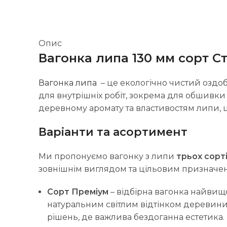
Опис
Вагонка липа 130 мм сорт С
Вагонка липа
– це екологічно чистий оздоб
для внутрішніх робіт, зокрема для обшивки 
деревному аромату та властивостям липи, 
Варіанти та асортимент
Ми пропонуємо вагонку з липи
трьох сорт
зовнішнім виглядом та цільовим призначе
Сорт Преміум
– відбірна вагонка найвищої
натуральним світлим відтінком деревини
рішень, де важлива бездоганна естетика.