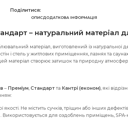
Поділитися:
ОПИС
ДОДАТКОВА ІНФОРМАЦІЯ
тандарт – натуральний матеріал 
лювальний матеріал, виготовлений із натуральної де
стін і стель у житлових приміщеннях, лазнях та сау
цей матеріал створює затишок та природну атмосфер
ів
–
Преміум
,
Стандарт
та
Кантрі (економ)
, які відрі
нням:
 якості. Не містить сучків, тріщин або інших дефектів
. Використовується для оздоблень приміщень, SPA-к