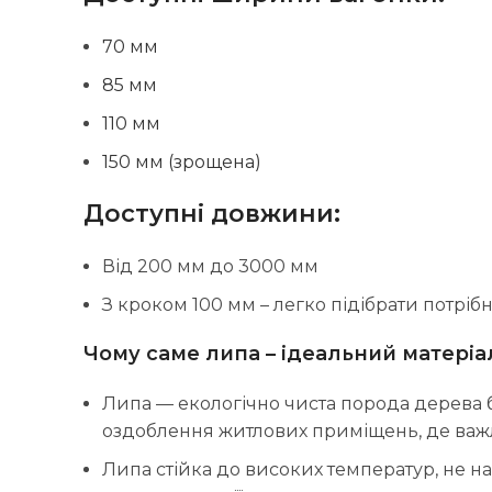
70 мм
85 мм
110 мм
150 мм (зрощена)
Доступні довжини:
Від 200 мм до 3000 мм
З кроком 100 мм – легко підібрати потрі
Чому саме липа – ідеальний матері
Липа — екологічно чиста порода дерева б
оздоблення житлових приміщень, де важ
Липа стійка до високих температур, не н