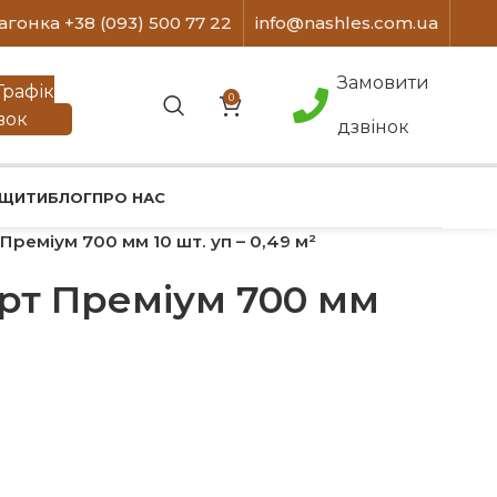
агонка +38 (093) 500 77 22
info@nashles.com.ua
Замовити
Графік
0
вок
дзвінок
 ЩИТИ
БЛОГ
ПРО НАС
реміум 700 мм 10 шт. уп – 0,49 м²
рт Преміум 700 мм