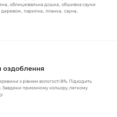
ена
,
облицювальна дошка
,
обшивка сауни
а деревом
,
парилка
,
планка
,
сауна
,
я оздоблення
ревини з рівнем вологості 8%. Підходить
нах. Завдяки приємному кольору, легкому
у.