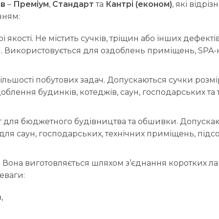
ів
–
Преміум
,
Стандарт
та
Кантрі (економ)
, які відрі
нням:
 якості. Не містить сучків, тріщин або інших дефектів
. Використовується для оздоблень приміщень, SPA-к
ільшості побутових задач. Допускаються сучки розмі
облення будинків, котеджів, саун, господарських та
т для бюджетного будівництва та обшивки. Допускаю
ля саун, господарських, технічних приміщень, підс
м
Вона виготовляється шляхом з’єднання коротких ла
еваги:
,