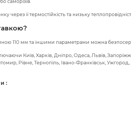
о саморізів.
ку через її термостійкість та низьку теплопровідніст
тавкою?
иною 110 мм та іншими параметрами можна безпосере
лючаючи Київ, Харків, Дніпро, Одеса, Львів, Запоріжж
омир, Рівне, Тернопіль, Івано-Франківськ, Ужгород
и :