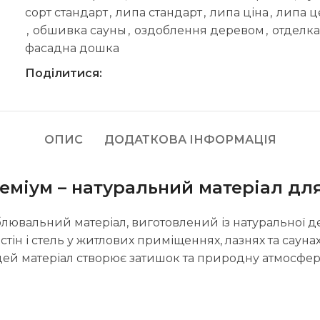
сорт стандарт
,
липа стандарт
,
липа ціна
,
липа ц
,
обшивка сауны
,
оздоблення деревом
,
отделк
фасадна дошка
Поділитися:
ОПИС
ДОДАТКОВА ІНФОРМАЦІЯ
реміум – натуральний матеріал дл
лювальний матеріал, виготовлений із натуральної де
стін і стель у житлових приміщеннях, лазнях та сау
цей матеріал створює затишок та природну атмосфер