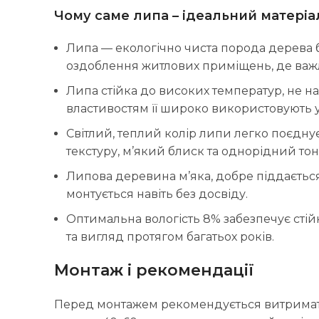
Чому саме липа – ідеальний матері
Липа — екологічно чиста порода дерева б
оздоблення житлових приміщень, де важ
Липа стійка до високих температур, не н
властивостям її широко використовують у 
Світлий, теплий колір липи легко поєднує
текстуру, м’який блиск та однорідний тон
Липова деревина м’яка, добре піддається 
монтується навіть без досвіду.
Оптимальна вологість 8% забезпечує стійк
та вигляд протягом багатьох років.
Монтаж і рекомендації
Перед монтажем рекомендується витримати 