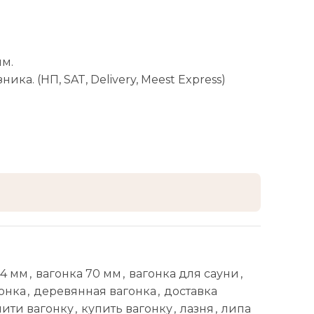
мм.
ика. (НП, SAT, Delivery, Meest Express)
14 мм
,
вагонка 70 мм
,
вагонка для сауни
,
гонка
,
деревянная вагонка
,
доставка
пити вагонку
,
купить вагонку
,
лазня
,
липа