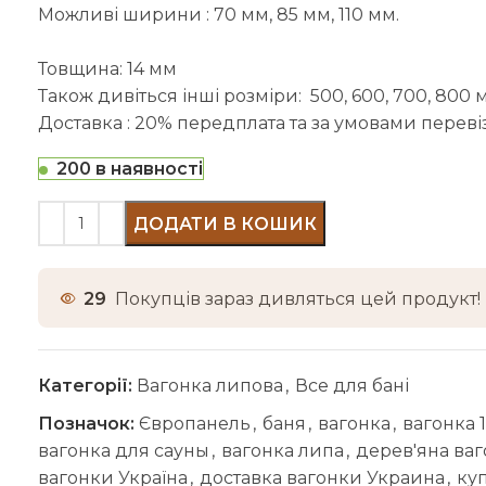
Можливі ширини : 70 мм, 85 мм, 110 мм.
Товщина: 14 мм
Також дивіться інші розміри: 500, 600, 700, 800 
Доставка : 20% передплата та за умовами перевізн
200 в наявності
ДОДАТИ В КОШИК
29
Покупців зараз дивляться цей продукт!
Категорії:
Вагонка липова
,
Все для бані
Позначок:
Європанель
,
баня
,
вагонка
,
вагонка 
вагонка для сауны
,
вагонка липа
,
дерев'яна ва
вагонки Україна
,
доставка вагонки Украина
,
ку