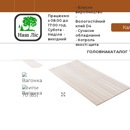
- Власне
виробництво
Працюємо
-
з 08:00 до
Вологостійкий
17:00 год.
клей D4
Ка
Субота -
- Сучасне
Неділя -
обладнання
вихідний
- Котроль
якоcті щита
ГОЛОВНА
КАТАЛОГ 
Натисніть, щоб збільшити