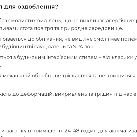
ал для оздоблення?
ез смолистих виділень, що не викликає алергічних 
лива чистота повітря та природне середовище.
агрівається до обпікання, не виділяє смол і має пр
будівництві саун, лазень та SPA-зон.
ться з будь-яким інтер’єрним стилем – від класики д
.
механічній обробці, не тріскається та не кришиться.
ість до деформацій, викривлень та тріщин під час е
вагонку в приміщенні 24–48 годин для акліматизаці