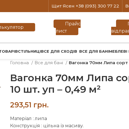
Щит Ясен +38 (093) 300 77 22
В
Прайс
лькулятор
лист
відпра
ТОВАРІВ
СТІЛЬНИЦІ
ВСЕ ДЛЯ СХОДІВ
ВСЕ ДЛЯ БАНІ
МЕБЛЕВІ
Головна
Все для бані
Вагонка 70мм Липа сорт П
Вагонка 70мм Липа со
10 шт. уп – 0,49 м²
грн.
Матеріал : липа
Конструкція : цільна із масиву.