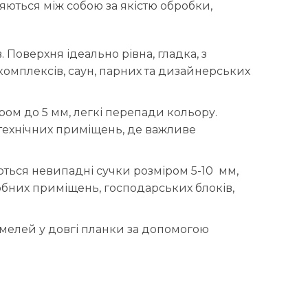
зняються між собою за якістю обробки,
. Поверхня ідеально рівна, гладка, з
омплексів, саун, парних та дизайнерських
ром до 5 мм, легкі перепади кольору.
 технічних приміщень, де важливе
ться невипадні сучки розміром 5-10 мм,
обних приміщень, господарських блоків,
мелей у довгі планки за допомогою