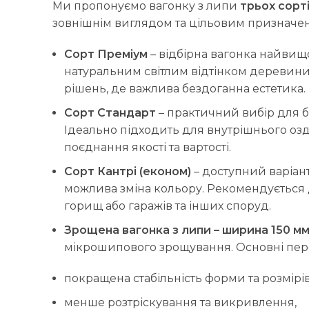
Ми пропонуємо вагонку з липи
трьох сорт
зовнішнім виглядом та цільовим призначе
Сорт Преміум
– відбірна вагонка найвищої
натуральним світлим відтінком деревини
рішень, де важлива бездоганна естетика.
Сорт Стандарт
– практичний вибір для б
Ідеально підходить для внутрішнього озд
поєднання якості та вартості.
Сорт Кантрі (економ)
– доступний варіан
можлива зміна кольору. Рекомендується д
горищ або гаражів та інших споруд.
Зрощена вагонка з липи – ширина 150 м
мікрошипового зрощування. Основні пер
покращена стабільність форми та розмірів
менше розтріскування та викривлення,