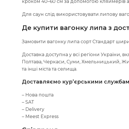
кроком 40–60 см за допомогою кляймерів аб
Для саун слід використовувати липову вагон
Де купити вагонку липа з дос
Замовити вагонку липа сорт Стандарт шир
Доставка доступна у всі регіони України, вк
Полтава, Черкаси, Суми, Хмельницький, Жит
та інші міста та селища.
Доставляємо кур’єрськими службам
– Нова пошта
– SAT
– Delivery
– Meest Express