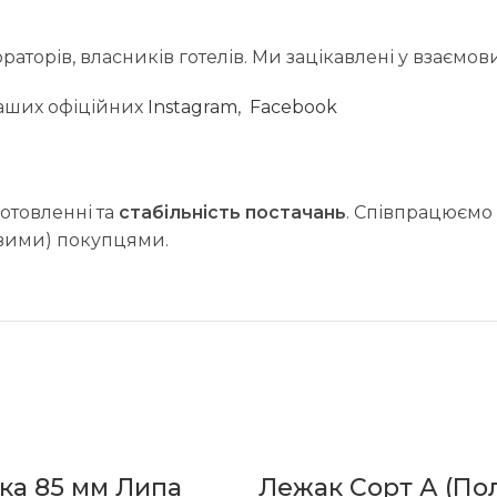
торів, власників готелів. Ми зацікавлені у взаємовиг
наших офіційних
Instagram
,
Facebook
иготовленні та
стабільність постачань
. Співпрацюємо 
овими) покупцями.
ка 85 мм Липа
Лежак Сорт А (По