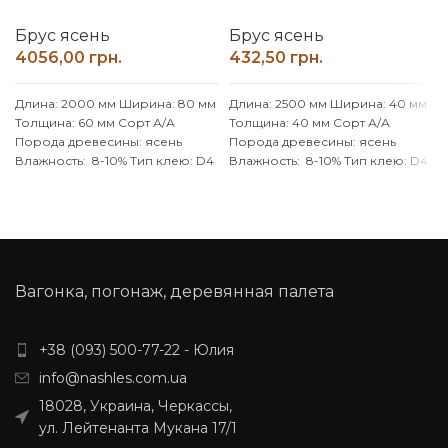
Брус ясень
Брус ясень
грн.
грн.
Длина: 2000 мм
Ширина: 80 мм
Длина: 2500 мм
Ширина: 40 мм
Толщина: 60 мм
Сорт А/А
Толщина: 40 мм
Сорт А/А
Порода древесины: ясень
Порода древесины: ясень
Влажность: 8-10%
Тип клею: D4
Влажность: 8-10%
Тип клею: D4
(влагостойкий)
(влагостойкий)
Производитель: Наш Лес
Производитель: Наш Лес
Обработка поверхности:
Обработка поверхности:
калиброванный,
калиброванный,
шлифованный
шлифованный
Вагонка, погонаж, деревянная палета
+38 (093) 500-77-22 - Юлия
info@nashles.com.ua
18028, Украина, Черкассы,
ул. Лейтенанта Мукана 17/1