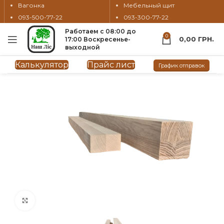
Вагонка
Мебельный щит
093-500-77-22
093-300-77-22
Работаем с 08:00 до
0
0,00
ГРН.
17:00 Воскресенье-
выходной
Калькулятор
Прайс лист
График отправок
нажмите, чтобы увеличить