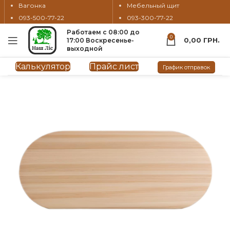
Вагонка
Мебельный щит
093-500-77-22
093-300-77-22
Работаем с 08:00 до
0
0,00
ГРН.
17:00 Воскресенье-
выходной
Калькулятор
Прайс лист
График отправок