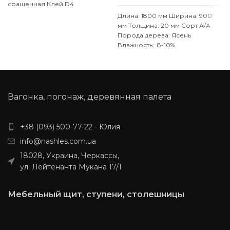
сращенная
Клей D4
(влагостойкий)
Покрытие: Без
Длина: 1800 мм
Ширина: 900
покрытия / Возможность
мм
Толщина: 20 мм
Сорт А/А
покрытия масловоском
Порода дерева: Ясень
Производитель: Наш Лес
Влажность: 8-10%
Обработка поверхности:
Особенности:
калиброванная, шлифованная
цельноламельний
Тип клея: D4
Производим изделия из ясеня
(влагостойкий)
по индивидуальным размерам,
Производитель: Наш Лес
уточняйте у менеджера.
Обработка поверхности:
Вагонка, погонаж, деревянная палета
калиброванная, шлифованная
Порежем на размеры и
снимем фаску за 20 грн/пог.м
+38 (093) 500-77-22 - Юлия
Индивидуальные размеры
info@nashles.com.ua
согласовывайтесь с
менеджером
18028, Украина, Черкассы,
ул. Лейтенанта Мукана 17/1
Мебельный щит, ступени, столешницы