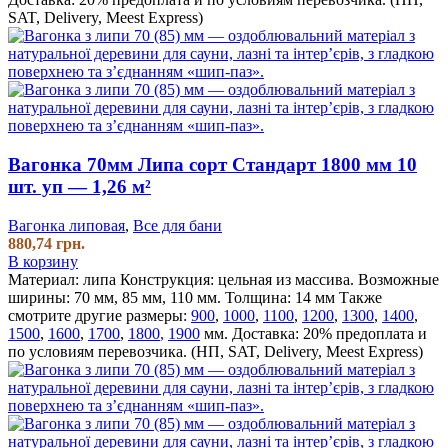
SAT, Delivery, Meest Express)
Вагонка 70мм Липа сорт Стандарт 1800 мм 10
шт. уп — 1,26 м²
Вагонка липовая
,
Все для бани
880,74
грн.
В корзину
Материал: липа
Конструкция: цельная из массива.
Возможные
ширины: 70 мм, 85 мм, 110 мм.
Толщина: 14 мм
Также
смотрите другие размеры:
900
,
1000
,
1100
,
1200
,
1300
,
1400
,
1500
,
1600
,
1700
,
1800
,
1900
мм.
Доставка: 20% предоплата и
по условиям перевозчика. (НП, SAT, Delivery, Meest Express)