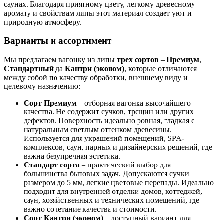
саунах. Благодаря приятному цвету, легкому древесному
аромату и свойствам липы этот материал создает уют и
природную атмосферу.
Варианты и ассортимент
Мы предлагаем вагонку из липы
трех сортов
–
Премиум
,
Стандартный
да
Кантри (эконом)
, которые отличаются
между собой по качеству обработки, внешнему виду и
целевому назначению:
Сорт Премиум
– отборная вагонка высочайшего
качества. Не содержит сучков, трещин или других
дефектов. Поверхность идеально ровная, гладкая с
натуральным светлым оттенком древесины.
Используется для украшений помещений, SPA-
комплексов, саун, парных и дизайнерских решений, где
важна безупречная эстетика.
Стандарт сорта
– практический выбор для
большинства бытовых задач. Допускаются сучки
размером до 5 мм, легкие цветовые перепады. Идеально
подходит для внутренней отделки домов, коттеджей,
саун, хозяйственных и технических помещений, где
важно сочетание качества и стоимости.
Сорт Кантри (эконом)
– доступный вариант для