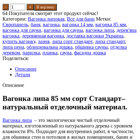
Количество товара Вагонка 85 мм Липа сорт Стандарт 1000
В корзину
мм 10 шт. уп - 0,85 м²
64
Покупателя смотрят этот продукт сейчас!
Категории:
Вагонка липовая
,
Все для бани
Метки:
Європанель
,
баня
,
вагонка
,
вагонка 14 мм
,
вагонка 85 мм
,
вагонка для сауни
,
вагонка для сауны
,
вагонка липа
,
дерев'яна
вагонка
,
деревянная вагонка
,
доставка вагонки Украина
,
купить вагонку
,
лазня
,
липа сорт стандарт
,
липа стандарт
,
липа цена
,
облицювальна дошка
,
обшивка сауны
,
отделка
деревом
,
парилка
,
планка
,
сауна
,
фасадна дошка
Поделиться:
Описание
Детали
Описание
Вагонка липа 85 мм сорт Стандарт–
натуральный отделочный материал.
Вагонка липа
– это экологически чистый отделочный
материал, изготовленный из натурального дерева с уровнем
влажности 8%. Подходит для внутренних работ, в частности,
для обшивки стен и потолков в жилых помещениях, банях и