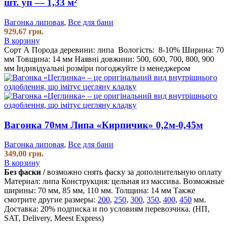
шт. уп — 1,33 м²
Вагонка липовая
,
Все для бани
929,67
грн.
В корзину
Сорт А
Порода деревини: липа
Вологість: 8-10% Ширина: 70
мм Товщина: 14 мм
Наявні довжини: 500, 600, 700, 800, 900
мм
Індивідуальні розміри погоджуйте із менеджером
Вагонка 70мм Липа «Кирпичик» 0,2м-0,45м
Вагонка липовая
,
Все для бани
349,00
грн.
В корзину
Без фаски /
возможно снять фаску за дополнительную оплату
Материал: липа
Конструкция: цельная из массива.
Возможные
ширины: 70 мм, 85 мм, 110 мм.
Толщина: 14 мм
Также
смотрите другие размеры:
200
,
250
,
300
,
350
,
400
,
450
мм.
Доставка: 20% подписка и по условиям перевозчика. (НП,
SAT, Delivery, Meest Express)