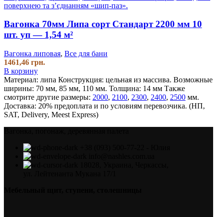
Вагонка 70мм Липа сорт Стандарт 2200 мм 10
шт. уп — 1,54 м²
Вагонка липовая
,
Все для бани
1461,46
грн.
В корзину
Материал: липа
Конструкция: цельная из массива.
Возможные
ширины: 70 мм, 85 мм, 110 мм.
Толщина: 14 мм
Также
смотрите другие размеры:
2000
,
2100
,
2300
,
2400
,
2500
мм.
Доставка: 20% предоплата и по условиям перевозчика. (НП,
SAT, Delivery, Meest Express)
Вагонка, погонаж, деревянная палета
+38 (093) 500-77-22 - Юлия
info@nashles.com.ua
18028, Украина, Черкассы,
ул. Лейтенанта Мукана 17/1
Мебельный щит, ступени, столешницы