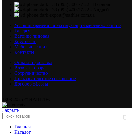
+38 (093) 300-77-22 - Наталия
+38 (093) 400-77-22 - Андрей
export@nashles.com.ua
Условия хранения и эксплуатации мебельного щита
Галерея
Вагонка липовая
Брус ясень
Мебельные щиты
Контакты
Оплата и доставка
Возврат товара
Сотрудничество
Пользовательское соглашение
Договор оферты
1993-2025 © НАШ ЛЕС
Закрыть
Главная
Каталог