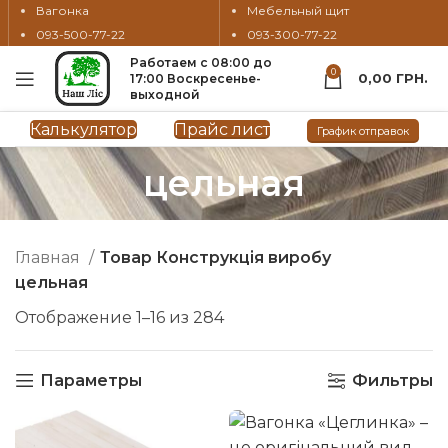
Вагонка
Мебельный щит
093-500-77-22
093-300-77-22
Работаем с 08:00 до
0
0,00
ГРН.
17:00 Воскресенье-
выходной
Калькулятор
Прайс лист
График отправок
цельная
Главная
Товар Конструкція виробу
цельная
Отображение 1–16 из 284
Параметры
Фильтры