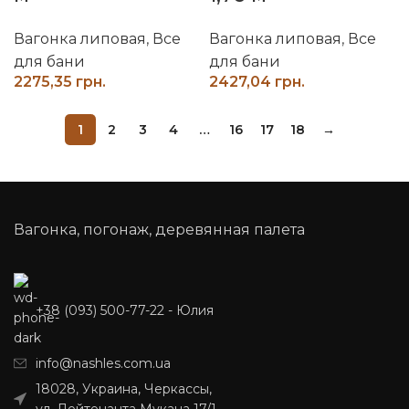
Вагонка липовая
,
Все
Вагонка липовая
,
Все
для бани
для бани
грн.
грн.
1
2
3
4
…
16
17
18
→
Вагонка, погонаж, деревянная палета
+38 (093) 500-77-22 - Юлия
info@nashles.com.ua
18028, Украина, Черкассы,